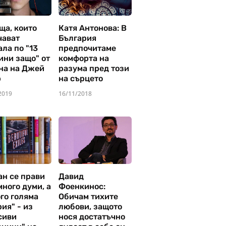
ща, които
Катя Антонова: В
чават
България
ла по "13
предпочитаме
ини защо" от
комфорта на
на на Джей
разума пред този
р
на сърцето
2019
16/11/2018
ан се прави
Давид
много думи, а
Фоенкинос:
го голяма
Обичам тихите
ия" - из
любови, защото
сиви
нося достатъчно