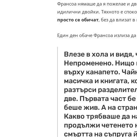
Франсоа нямаше да я пожелае и дв
идилични двойки. Тяхното е спок
просто се обичат
, без да влизат в
Един ден обаче Франсоа излиза да
Влезе в хола и видя, 
Непроменено. Нищо 
върху канапето. Чай
масичка и книгата, к
разтърси разделител
две. Първата част б
беше жив. А на стран
Какво трябваше да 
продължи четенето н
смъртта на съпруга 