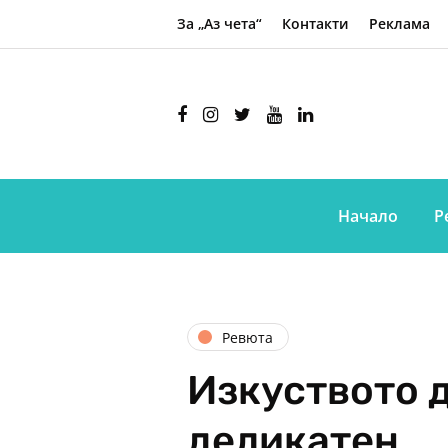
За „Аз чета“
Контакти
Реклама
Начало
Р
Ревюта
Изкуството 
деликатен