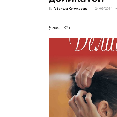
By
Габриела Кожухарова
24/09/2014
7082
0