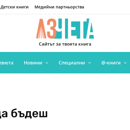
Детски книги
Медийни партньорства
Сайтът за твоята книга
евюта
Новини
Специални
@-книги
да бъдеш