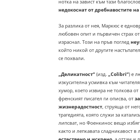
нотка на завист към тази благосло
недокоснат от дребнавостите н
За разлика от нея, Маркюс е едно
любовен опит и първичен страх от
израснал. Този на пръв поглед
неу
който никой от другите настъпате
се похвали.
„Деликатност“
(изд.
„Colibri“
) е 
изкусителна усмивка към читателя
хумор, което извира не толкова от 
френският писател ги описва, от
з
жизнерадостност
, струяща от не
трагедията, която служи за катали
липсват, но Фоенкинос вещо избяг
както и лепкавата сладникавост в 
естествено и искрено
, а оттам и 