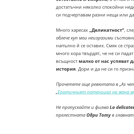
достатъчни няколко спокойни неде
си подчертавам разни неща или да 
Много харесах
„Деликатност“
, сл
облече куп мои неизразими състояни
напълно й се оставих. Смях се стр
много хора твърдят, че не си пада
всъщност
малко от нас успяват д
история
. Дори и да не си го призн
Прочетете още ревютата в „Аз чета
„
Еротичният потенциал на жена м
Не пропускайте и филма
La delicate
прелестната
Одри Тоту
в главнат