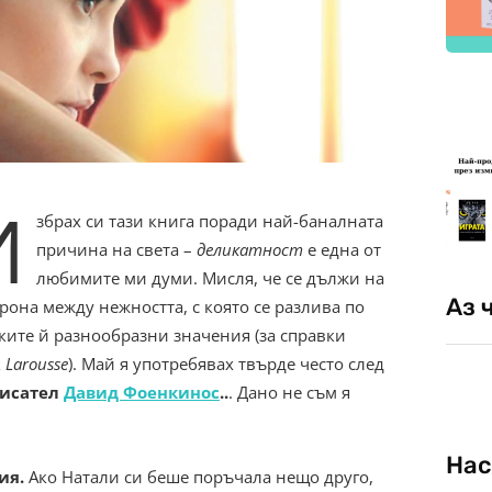
И
збрах си тази книга поради най-баналната
причина на света –
деликатност
е една от
любимите ми думи. Мисля, че се дължи на
Аз 
рона между нежността, с която се разлива по
чките й разнообразни значения (за справки
к
Larousse
). Май я употребявах твърде често след
писател
Давид Фоенкинос
..
. Дано не съм я
Нас
ия.
Ако Натали си беше поръчала нещо друго,