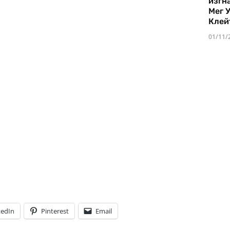
изгн
Мег 
Клей
01/11/
kedIn
Pinterest
Email