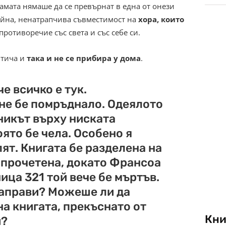
амата нямаше да се превърнат в една от онези
ойна, ненатрапчива съвместимост на
хора, които
 противоречие със света и със себе си.
 тича и
така и не се прибира у дома
.
че всичко е тук.
не бе помръднало. Одеялото
никът върху ниската
оято бе чела. Особено я
ят. Книгата бе разделена на
е прочетена, докато Франсоа
ица 321 той вече бе мъртъв.
направи? Можеше ли да
а книгата, прекъснато от
Кни
й?