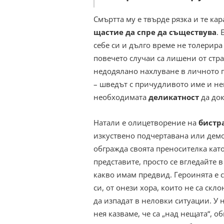
Смъртта му е твърде рязка и те ка
щастие да спре да съществува
. 
себе си и дълго време не толерира
повечето случаи са лишени от стра
недодялано нахлуване в личното п
– шведът с причудливото име и не
необходимата
деликатност
да док
Натали е олицетворение на
бистр
изкуствено подчертавана или демо
обгражда своята преносителка като
представите, просто се вгледайте 
какво имам предвид. Героинята е 
си, от онези хора, които не са скл
да изпадат в неловки ситуации. У 
нея казваме, че са „над нещата“, о