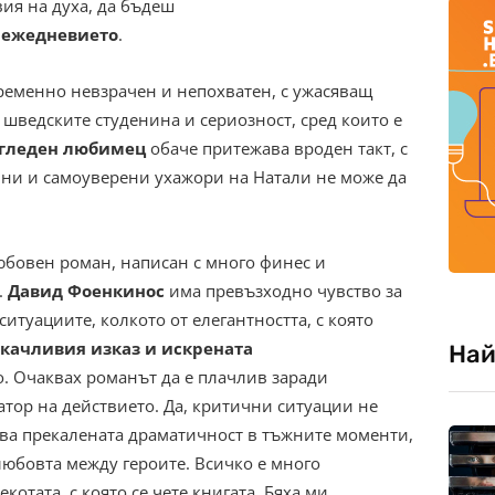
вия на духа, да бъдеш
а ежедневието
.
временно невзрачен и непохватен, с ужасяващ
 шведските студенина и сериозност, сред които е
гледен любимец
обаче притежава вроден такт, с
лни и самоуверени ухажори на Натали не може да
любовен роман, написан с много финес и
.
Давид Фоенкинос
има превъзходно чувство за
ситуациите, колкото от елегантността, с която
акачливия изказ и искрената
Най
го. Очаквах романът да е плачлив заради
затор на действието. Да, критични ситуации не
ва прекалената драматичност в тъжните моменти,
любовта между героите. Всичко е много
лекотата, с която се чете книгата. Бяха ми