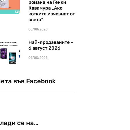
романа на Генки
Кавамура „Ако
котките изчезнат от
света“
06/08/2026
Най-продаваните -
6 август 2026
06/08/2026
чета във Facebook
лади се на…