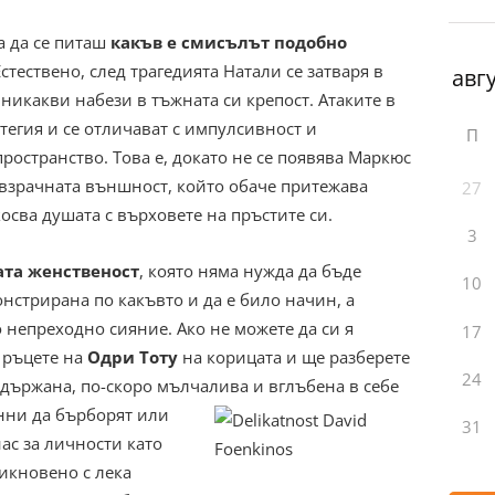
ра да се питаш
какъв е смисълът подобно
Естествено, след трагедията Натали се затваря в
 никакви набези в тъжната си крепост. Атаките в
тегия и се отличават с импулсивност и
П
ространство. Това е, докато не се появява Маркюс
взрачната външност, който обаче притежава
27
осва душата с върховете на пръстите си.
3
ата женственост
, която няма нужда да бъде
10
нстрирана по какъвто и да е било начин, а
 непреходно сияние. Ако не можете да си я
17
в ръцете на
Одри Тоту
на корицата и ще разберете
24
сдържана, по-скоро мълчалива и
вглъбена в себе
онни да бърборят или
31
нас за личности като
бикновено с лека