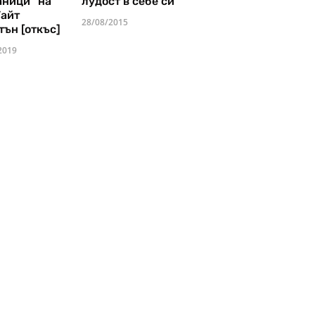
аници" на
лудост в себе си
Уайт
28/08/2015
тън [откъс]
2019