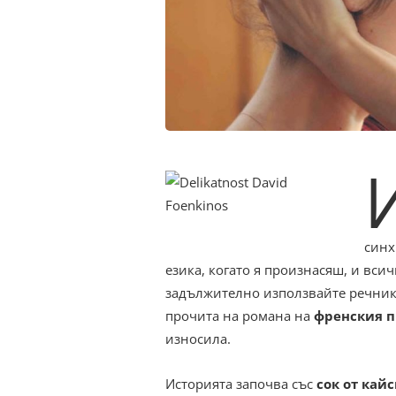
синх
езика, когато я произнасяш, и вси
задължително използвайте речни
прочита на романа на
френския 
износила.
Историята започва със
сок от кайс