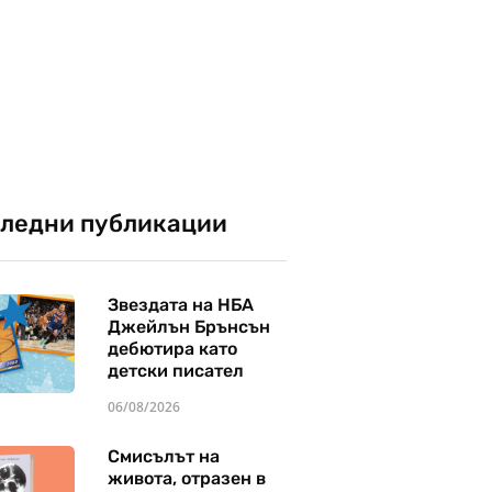
ледни публикации
Звездата на НБА
Джейлън Брънсън
дебютира като
детски писател
06/08/2026
Смисълът на
живота, отразен в