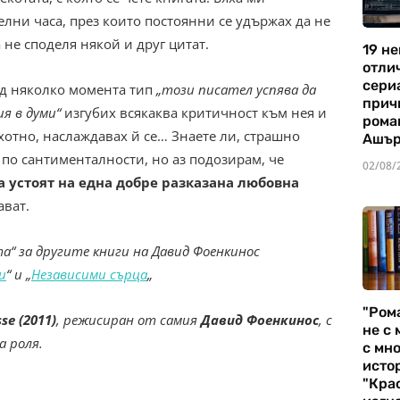
лни часа, през които постоянни се удържах да не
не споделя някой и друг цитат.
19 не
отли
сериа
ед няколко момента тип
„този писател успява да
прич
я в думи“
изгубих всякаква критичност към нея и
рома
ахотно, наслаждавах й се… Знаете ли, страшно
Ашъ
т по сантименталности, но аз подозирам, че
02/08/
а устоят на една добре разказана любовна
ават.
“ за другите книги на Давид Фоенкинос
и
“ и „
Независими сърца
„
"Ром
sse (2011)
, режисиран от самия
Давид Фоенкинос
, с
не с 
а роля.
с мно
истор
"Кра