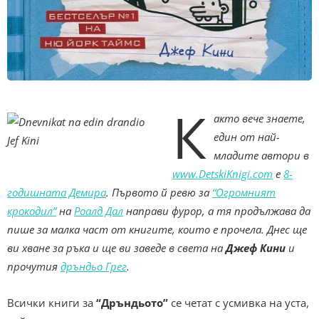
К
акто вече знаете,
един от най-
младите автори в
www.DetskiKnigi.com
е
8-
годишната Демира
. Първото й ревю за
“Огромният
крокодил”
на
Роалд Дал
направи фурор, а тя продължава да
пише за малка част от книгите, които е прочела. Днес ще
ви хване за ръка и ще ви заведе в света на
Джеф Кини
и
прочутия
дръндьо Грег
.
Всички книги за
“Дръндьото”
се четат с усмивка на уста,