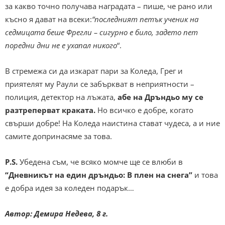
за какво точно получава наградата – пише, че рано или
късно я дават на всеки:
“последният петък ученик на
седмицата беше Фрегли – сигурно е било, задето пет
поредни дни не е ухапал никого
“.
В стремежа си да изкарат пари за Коледа, Грег и
приятелят му Раули се забъркват в неприятности –
полиция, детектор на лъжата,
абе на Дръндьо му се
разтреперват краката.
Но всичко е добре, когато
свърши добре! На Коледа наистина стават чудеса, а и ние
самите допринасяме за това.
P.S.
Убедена съм, че всяко момче ще се влюби в
“Дневникът на един дръндьо: В плен на снега”
и това
е добра идея за коледен подарък…
Автор: Демира Недева, 8 г.