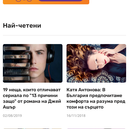
Най-четени
19 неща, които отличават
Катя Антонова: В
сериала по "13 причини
България предпочитаме
защо" от романа на Джей
комфорта на разума пред
Ашър
този на сърцето
02/08/2019
16/11/2018