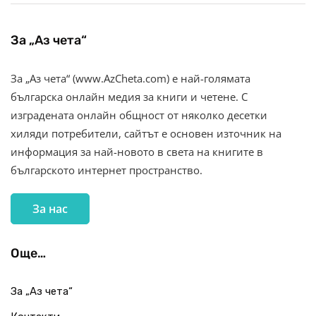
За „Аз чета“
За „Аз чета“ (www.AzCheta.com) е най-голямата
българска онлайн медия за книги и четене. С
изградената онлайн общност от няколко десетки
хиляди потребители, сайтът е основен източник на
информация за най-новото в света на книгите в
българското интернет пространство.
За нас
Още…
За „Аз чета“