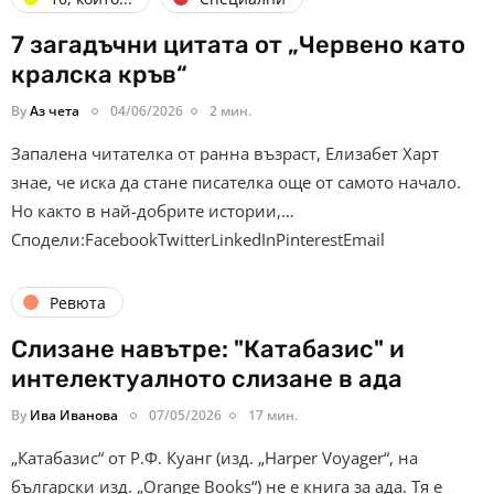
7 загадъчни цитата от „Червено като
кралска кръв“
By
Аз чета
04/06/2026
2 мин.
Запалена читателка от ранна възраст, Елизабет Харт
знае, че иска да стане писателка още от самото начало.
Но както в най-добрите истории,…
Сподели:FacebookTwitterLinkedInPinterestEmail
Ревюта
Слизане навътре: "Катабазис" и
интелектуалното слизане в ада
By
Ива Иванова
07/05/2026
17 мин.
„Катабазис“ от Р.Ф. Куанг (изд. „Harper Voyager“, на
български изд. „Orange Books“) не е книга за ада. Тя е