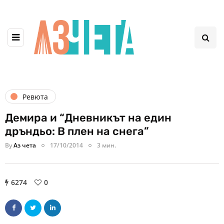
Ревюта
Демира и “Дневникът на един
дръндьо: В плен на снега”
By
Аз чета
17/10/2014
3 мин.
6274
0