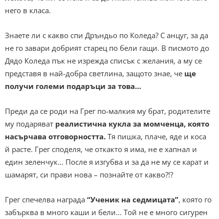
него в класа.
Знаете ли с какво спи Дръндьо по Коледа? С анцуг, за да
не го завари добрият старец по бели гащи. В писмото до
Дядо Коледа пък не изрежда списък с желания, а му се
представя в най-добра светлина, защото знае, че
ще
получи големи подаръци за това…
Преди да се роди на Грег по-малкия му брат, родителите
му подаряват
реалистична кукла за момченца, която
насърчава отговорността.
Тя пишка, плаче, яде и коса
й расте. Грег споделя, че откакто я има, не е хапнал и
един зеленчук… После я изгубва и за да не му се карат и
шамарят, си прави нова – познайте от какво?!?
Грег спечелва награда
“Ученик на седмицата”
, която го
забърква в много каши и бели… Той не е много сигурен