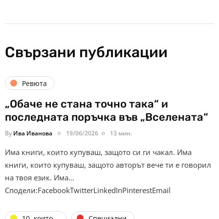
Свързани публикации
Ревюта
„Обаче не стана точно така“ и
последната поръчка във „Вселената“
By
Ива Иванова
19/06/2026
13 мин.
Има книги, които купуваш, защото си ги чакал. Има
книги, които купуваш, защото авторът вече ти е говорил
на твоя език. Има…
Сподели:FacebookTwitterLinkedInPinterestEmail
10, които...
Специални