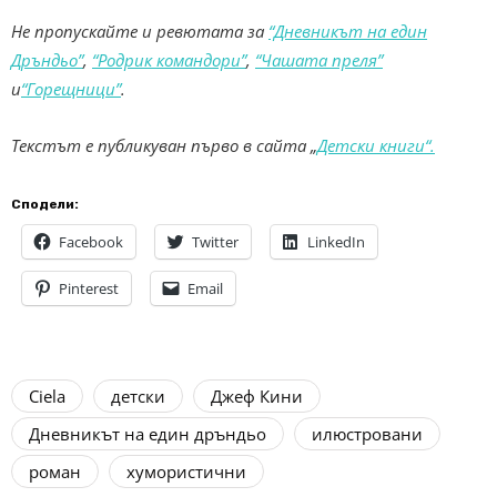
Не пропускайте и ревютата за
“Дневникът на един
Дръндьо”
,
“Родрик командори”
,
“Чашата преля”
и
“Горещници”
.
Текстът е публикуван първо в сайта „
Детски книги“.
Сподели:
Facebook
Twitter
LinkedIn
Pinterest
Email
Ciela
детски
Джеф Кини
Дневникът на един дръндьо
илюстровани
роман
хумористични