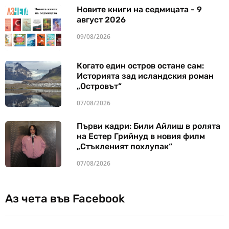
Новите книги на седмицата - 9
август 2026
09/08/2026
Когато един остров остане сам:
Историята зад исландския роман
„Островът“
07/08/2026
Първи кадри: Били Айлиш в ролята
на Естер Грийнуд в новия филм
„Стъкленият похлупак“
07/08/2026
Аз чета във Facebook