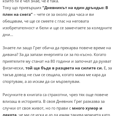
който ги е чел знае, че е така.
Току що привърших
“Дневникът на един дръндьо: В
плен на снега”
– чете се за около два часа и ви
обещавам, че ще се смеете с глас на неговата
изобретателност и бели и ще се замечтаете за коледните
дни…
Знаете ли защо Грег обича да прекарва повече време на
дивана? За да запази енергията си за по-късно. Когато
приятелите му станат на 80 години и започнат да рухват
физически,
той ще бъде в разцвета на силите си.
Е, за
такъв довод не съм се сещала, когато мама ме кара да
спортувам, а аз искам да си мързелувам.
Рисунките в книгата са страхотни, чрез тях още повече
влизаш в историята. В своя Дневник Грег разказва за
случки от своя живот, но го прави с
много хумор и
лекота
, че ми се иска и аз да имам такива момчета като