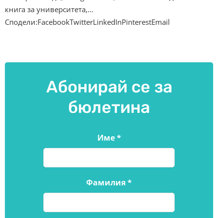
книга за университета,…
Сподели:FacebookTwitterLinkedInPinterestEmail
Абонирай се за
бюлетина
Име
*
Фамилия
*