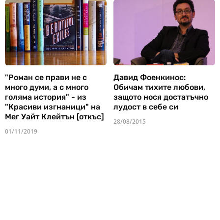
"Роман се прави не с
Давид Фоенкинос:
много думи, а с много
Обичам тихите любови,
голяма история" - из
защото нося достатъчно
"Красиви изгнаници" на
лудост в себе си
Мег Уайт Клейтън [откъс]
28/08/2015
01/11/2019