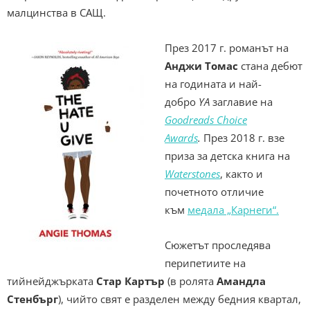
малцинства в САЩ.
През 2017 г. романът
на
Анджи Томас
стана дебют
на годината и най-
добро
YA
заглавие на
Goodreads Choice
Awards
.
През 2018 г. взе
приза за детска книга на
Waterstones
, както и
почетното отличие
към
медала „Карнеги“.
Сюжетът проследява
перипетиите на
тийнейджърката
Стар Картър
(в ролята
Амандла
Стенбърг
), чийто свят е разделен между бедния квартал,