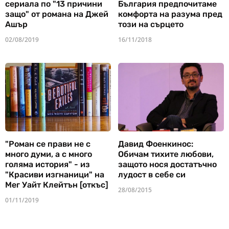
сериала по "13 причини
България предпочитаме
защо" от романа на Джей
комфорта на разума пред
Ашър
този на сърцето
02/08/2019
16/11/2018
"Роман се прави не с
Давид Фоенкинос:
много думи, а с много
Обичам тихите любови,
голяма история" - из
защото нося достатъчно
"Красиви изгнаници" на
лудост в себе си
Мег Уайт Клейтън [откъс]
28/08/2015
01/11/2019