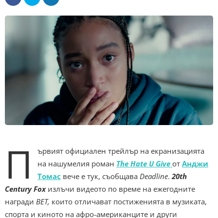
П
ървият официален трейлър на екранизацията
на нашумелия роман
The Hate U Give
от
Анджи
Томас
вече е тук, съобщава
Deadline
.
20th
Century Fox
излъчи видеото по време на ежегодните
награди
BET,
които отличават постиженията в музиката,
спорта и киното на афро-американците и други