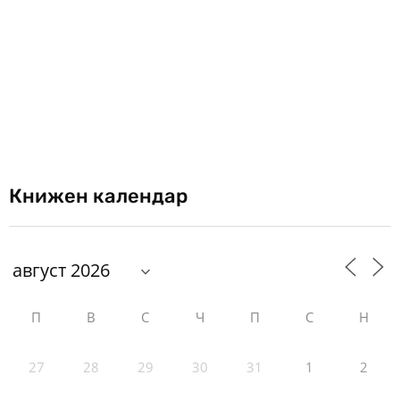
Книжен календар
П
В
С
Ч
П
С
Н
27
28
29
30
31
1
2