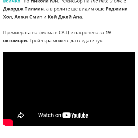
всичко“
по
Никола Юн
. Режисьор на
Тhe Hate U Give
е
Джордж Тилман
, а в ролите ще видим още
Реджина
Хол
,
Алжи Смит
и
Кей Джей Апа
.
Премиерата на филма в САЩ е насрочена за
19
октомври.
Трейлъра можете да гледате тук: