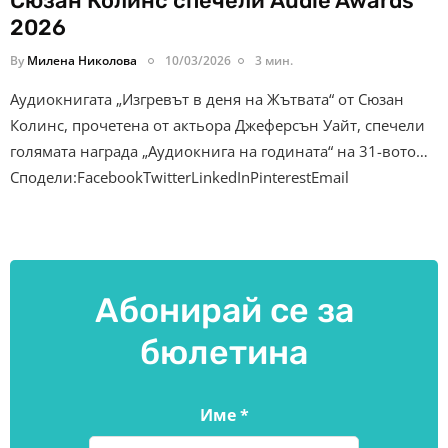
Сюзан Колинс спечели Audie Awards
2026
By
Милена Николова
10/03/2026
3 мин.
Аудиокнигата „Изгревът в деня на Жътвата“ от Сюзан
Колинс, прочетена от актьора Джеферсън Уайт, спечели
голямата награда „Аудиокнига на годината“ на 31-вото…
Сподели:FacebookTwitterLinkedInPinterestEmail
Абонирай се за
бюлетина
Име
*