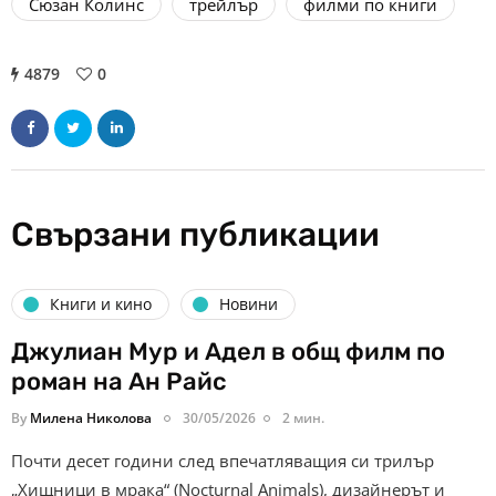
Сюзан Колинс
трейлър
филми по книги
4879
0
Свързани публикации
Книги и кино
Новини
Джулиан Мур и Адел в общ филм по
роман на Ан Райс
By
Милена Николова
30/05/2026
2 мин.
Почти десет години след впечатляващия си трилър
„Хищници в мрака“ (Nocturnal Animals), дизайнерът и