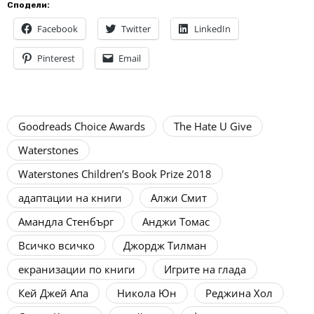
Сподели:
Facebook
Twitter
LinkedIn
Pinterest
Email
Goodreads Choice Awards
The Hate U Give
Waterstones
Waterstones Children’s Book Prize 2018
адаптации на книги
Алжи Смит
Амандла Стенбърг
Анджи Томас
Всичко всичко
Джордж Тилман
екранизации по книги
Игрите на глада
Кей Джей Апа
Никола Юн
Реджина Хол