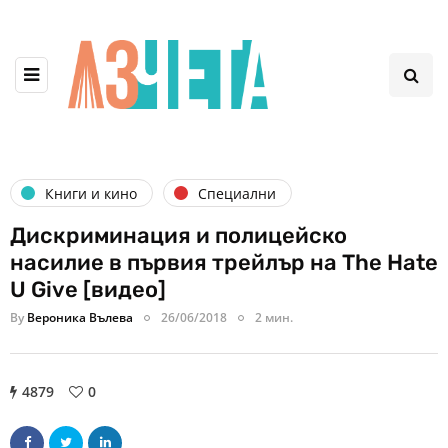
Книги и кино
Специални
Дискриминация и полицейско
насилие в първия трейлър на The Hate
U Give [видео]
By
Вероника Вълева
26/06/2018
2 мин.
4879
0