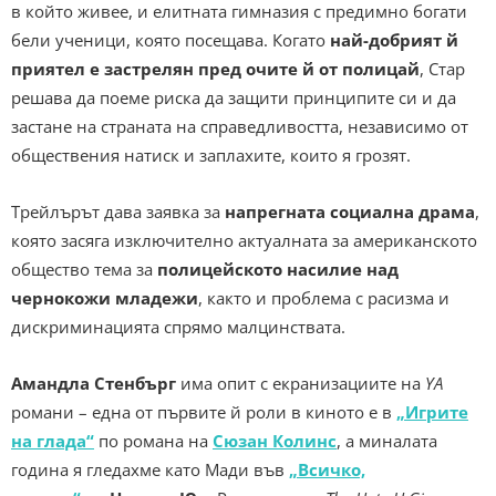
в който живее, и елитната гимназия с предимно богати
бели ученици, която посещава. Когато
най-добрият й
приятел е застрелян пред очите й от полицай
, Стар
решава да поеме риска да защити принципите си и да
застане на страната на справедливостта, независимо от
обществения натиск и заплахите, които я грозят.
Трейлърът дава заявка за
напрегната социална драма
,
която засяга изключително актуалната за американското
общество тема за
полицейското насилие над
чернокожи младежи
, както и проблема с расизма и
дискриминацията спрямо малцинствата.
Амандла Стенбърг
има опит с екранизациите на
YA
романи – една от първите й роли в киното е в
„Игрите
на глада“
по романа на
Сюзан Колинс
, а миналата
година я гледахме като Мади във
„Всичко,