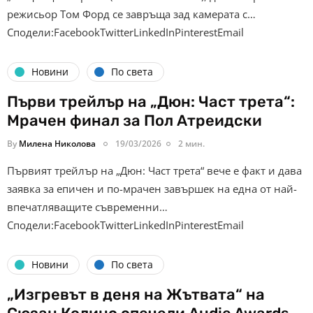
режисьор Том Форд се завръща зад камерата с…
Сподели:FacebookTwitterLinkedInPinterestEmail
Новини
По света
Първи трейлър на „Дюн: Част трета“:
Мрачен финал за Пол Атреидски
By
Милена Николова
19/03/2026
2 мин.
Първият трейлър на „Дюн: Част трета“ вече е факт и дава
заявка за епичен и по-мрачен завършек на една от най-
впечатляващите съвременни…
Сподели:FacebookTwitterLinkedInPinterestEmail
Новини
По света
„Изгревът в деня на Жътвата“ на