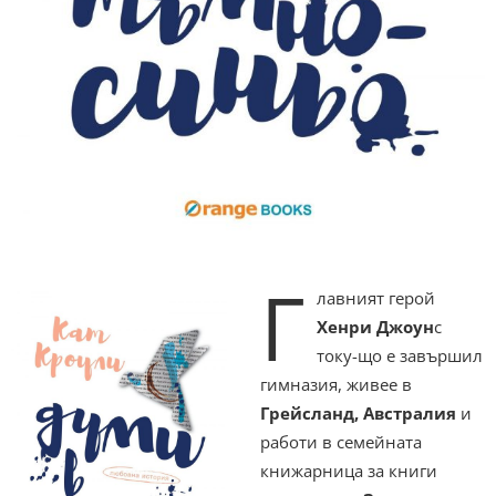
Г
лавният герой
Хенри Джоун
с
току-що е завършил
гимназия, живее в
Грейсланд, Австралия
и
работи в семейната
книжарница за книги