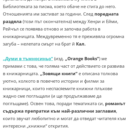
Библиотеката за писма, което обаче не стига до него.
Отношенията им застиват за години. След
поредната
раздяла
(този път окончателна) между Хенри и Ейми,
Рейчъл се появява отново и започва работа в
книжарницата. Междувременно тя е преживяла огромна
загуба – нелепата смърт на брат й
Кал.
„Думи в тъмносиньо“
(изд.
„Orange Books“
) ме
примами с това, че голяма част от действието се развива
в книжарницата.
„Зовящи книги“
е описана толкова
уютно, колкото в повечето истории и филми за
книжарници, които неспасяемите книжни плъхове
жадно сме поглъщали (и ще продължаваме да
поглъщаме). Освен това, поради тематиката си,
романът
съдържа препратки към най-различни заглавия
,
които звучат любопитно и могат да отведат читателя към
интересни „книжни“ открития.