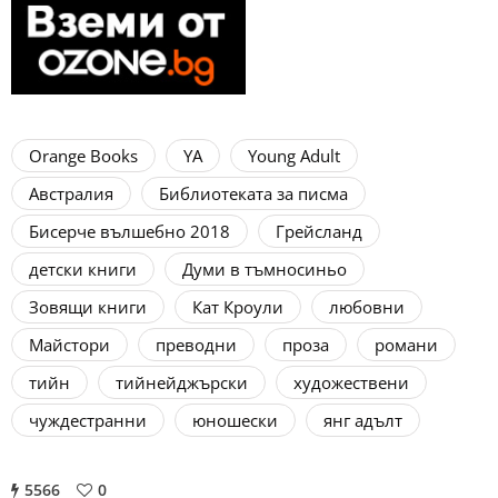
Orange Books
YA
Young Adult
Австралия
Библиотеката за писма
Бисерче вълшебно 2018
Грейсланд
детски книги
Думи в тъмносиньо
Зовящи книги
Кат Кроули
любовни
Майстори
преводни
проза
романи
тийн
тийнейджърски
художествени
чуждестранни
юношески
янг адълт
5566
0