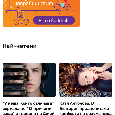
Най-четени
19 неща, които отличават
Катя Антонова: В
сериала по "13 причини
България предпочитаме
защо" от романа на Джей
комфорта на разума пред