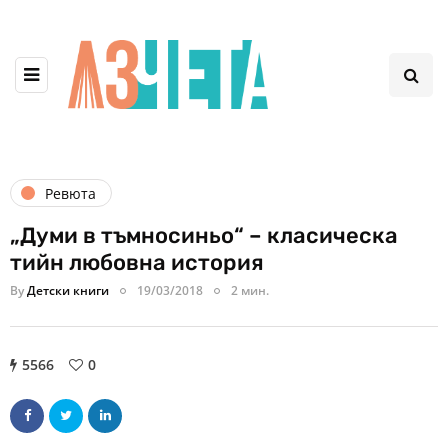
Ревюта
„Думи в тъмносиньо“ – класическа
тийн любовна история
By
Детски книги
19/03/2018
2 мин.
5566
0