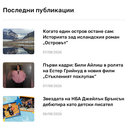
Последни публикации
Когато един остров остане сам:
Историята зад исландския роман
„Островът“
07/08/2026
Първи кадри: Били Айлиш в ролята
на Естер Грийнуд в новия филм
„Стъкленият похлупак“
07/08/2026
Звездата на НБА Джейлън Брънсън
дебютира като детски писател
06/08/2026