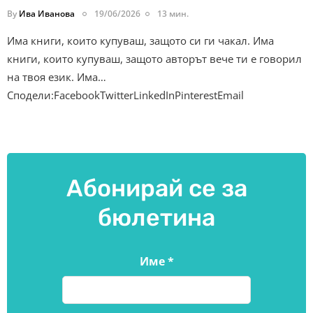
By
Ива Иванова
19/06/2026
13 мин.
Има книги, които купуваш, защото си ги чакал. Има
книги, които купуваш, защото авторът вече ти е говорил
на твоя език. Има…
Сподели:FacebookTwitterLinkedInPinterestEmail
Абонирай се за
бюлетина
Име
*