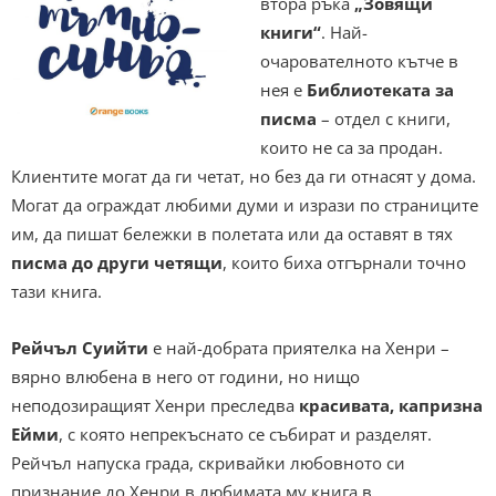
втора ръка
„Зовящи
книги“
. Най-
очарователното кътче в
нея е
Библиотеката за
писма
– отдел с книги,
които не са за продан.
Клиентите могат да ги четат, но без да ги отнасят у дома.
Могат да ограждат любими думи и изрази по страниците
им, да пишат бележки в полетата или да оставят в тях
писма до други четящи
, които биха отгърнали точно
тази книга.
Рейчъл Суийти
е най-добрата приятелка на Хенри –
вярно влюбена в него от години, но нищо
неподозиращият Хенри преследва
красивата, капризна
Ейми
, с която непрекъснато се събират и разделят.
Рейчъл напуска града, скривайки любовното си
признание до Хенри в любимата му книга в