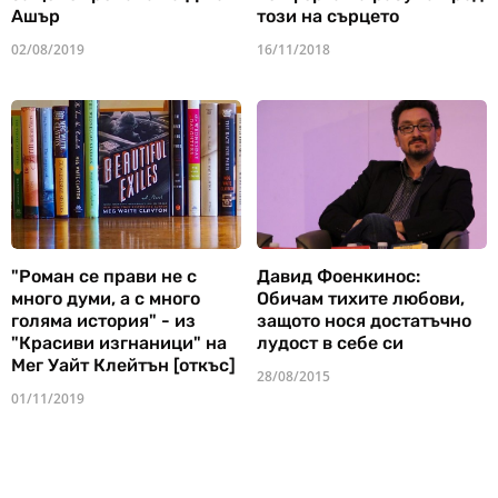
Ашър
този на сърцето
02/08/2019
16/11/2018
"Роман се прави не с
Давид Фоенкинос:
много думи, а с много
Обичам тихите любови,
голяма история" - из
защото нося достатъчно
"Красиви изгнаници" на
лудост в себе си
Мег Уайт Клейтън [откъс]
28/08/2015
01/11/2019