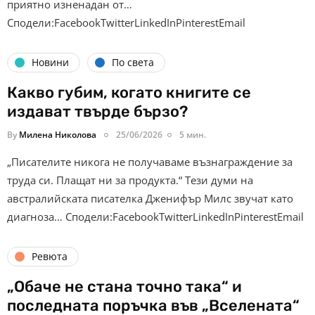
приятно изненадан от…
Сподели:FacebookTwitterLinkedInPinterestEmail
Новини
По света
Какво губим, когато книгите се
издават твърде бързо?
By
Милена Николова
25/06/2026
5 мин.
„Писателите никога не получаваме възнаграждение за
труда си. Плащат ни за продукта.“ Тези думи на
австралийската писателка Дженифър Милс звучат като
диагноза… Сподели:FacebookTwitterLinkedInPinterestEmail
Ревюта
„Обаче не стана точно така“ и
последната поръчка във „Вселената“