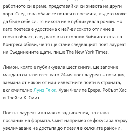
работното си време, представяйки си живота на други
хора. След това обаче се потапя в поезията, където може
да бъде себе си. Тя никога не е публикувала роман. Но
като поетеса е удостоена с най-високото отличие в
своята област, след като във вторник Библиотеката на
Конгреса обяви, че тя ще стане следващият поет лауреат
на Съединените щати, пише The New York Times.
Лимон, която е публикувала шест книги, ще започне
мандата си тази есен като 24-ия поет лауреат – позиция,
заемана от някои от най-известните поети в страната,
включително
Луиз Глюк
, Хуан Фелипе Ерера, Робърт Хас
и Трейси К. Смит.
Поетът лауреат има малко задължения, но става
посланик на формата. Смит например се фокусира върху
увеличаване на достъпа до поезия в селските райони.