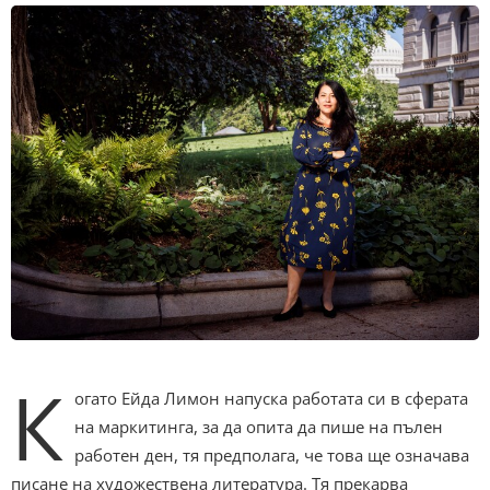
К
огато Ейда Лимон напуска работата си в сферата
на маркитинга, за да опита да пише на пълен
работен ден, тя предполага, че това ще означава
писане на художествена литература. Тя прекарва