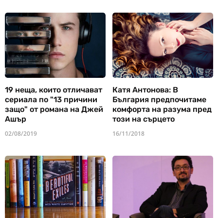
19 неща, които отличават
Катя Антонова: В
сериала по "13 причини
България предпочитаме
защо" от романа на Джей
комфорта на разума пред
Ашър
този на сърцето
02/08/2019
16/11/2018