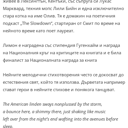
живее в Лексингтън, Кентъки, със съпруга си Лукас
Марквард, техния мопс Лили Бийн и една изключително
стара котка на име Олив. Тя е домакин на поетичния
подкаст „The Slowdown“, стартиран от Смит по време на
нейното време като поет лауреат.
Лимон е наградена със стипендия Гугенхайм и награда
на Националния кръг на критиците на книгата и е била
финалист за Националната награда за книга
Нейните мелодични стихотворения често се докосват до
естествения свят, който тя използва. Дърветата например
стават герои в нейните стихове и понякога танцуват.
The American linden sways nonplussed by the storm,
a bounce here, a shimmy there, just shaking like music
left over from the night’s end wafting into the avenues before
sleep.