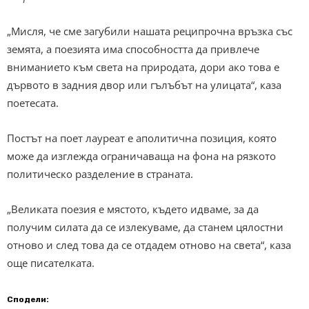
„Мисля, че сме загубили нашата реципрочна връзка със
земята, а поезията има способността да привлече
вниманието към света на природата, дори ако това е
дървото в задния двор или гълъбът на улицата“, каза
поетесата.
Постът на поет лауреат е аполитична позиция, която
може да изглежда ограничаваща на фона на рязкото
политическо разделение в страната.
„Великата поезия е мястото, където идваме, за да
получим силата да се излекуваме, да станем цялостни
отново и след това да се отдадем отново на света“, каза
още писателката.
Сподели: