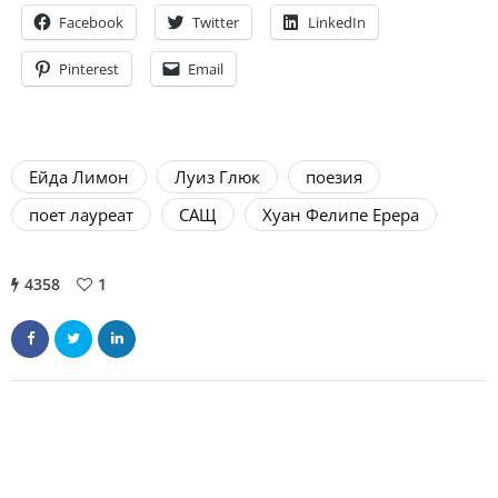
Facebook
Twitter
LinkedIn
Pinterest
Email
Ейда Лимон
Луиз Глюк
поезия
поет лауреат
САЩ
Хуан Фелипе Ерера
4358
1