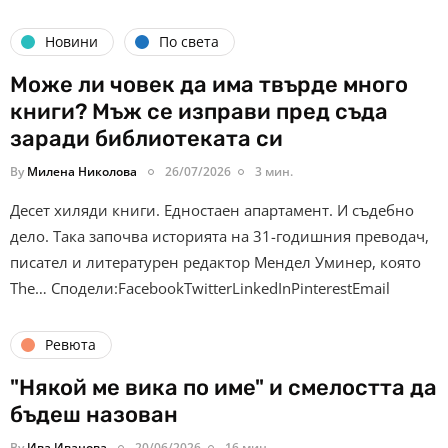
Новини
По света
Може ли човек да има твърде много
книги? Мъж се изправи пред съда
заради библиотеката си
By
Милена Николова
26/07/2026
3 мин.
Десет хиляди книги. Едностаен апартамент. И съдебно
дело. Така започва историята на 31-годишния преводач,
писател и литературен редактор Мендел Уминер, която
The… Сподели:FacebookTwitterLinkedInPinterestEmail
Ревюта
"Някой ме вика по име" и смелостта да
бъдеш назован
By
Ива Иванова
20/06/2026
16 мин.