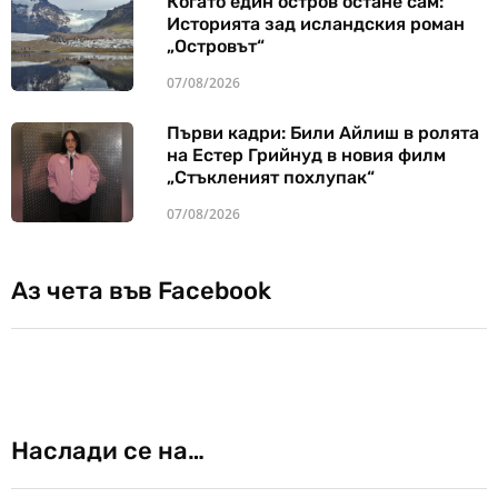
Когато един остров остане сам:
Историята зад исландския роман
„Островът“
07/08/2026
Първи кадри: Били Айлиш в ролята
на Естер Грийнуд в новия филм
„Стъкленият похлупак“
07/08/2026
Аз чета във Facebook
Наслади се на…