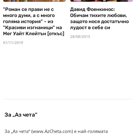
"Роман се прави не с
Давид Фоенкинос:
много думи, а с много
Обичам тихите любови,
голяма история" - из
защото нося достатъчно
"Красиви изгнаници" на
лудост в себе си
Мег Уайт Клейтън [откъс]
28/08/2015
01/11/2019
За „Аз чета“
За „Аз чета“ (www.AzCheta.com) е най-голямата