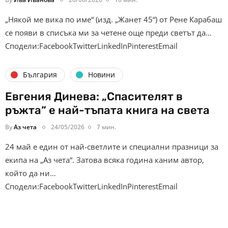
„Някой ме вика по име“ (изд. „Жанет 45“) от Рене Карабаш
се появи в списъка ми за четене още преди светът да…
Сподели:FacebookTwitterLinkedInPinterestEmail
България
Новини
Евгения Динева: „Спасителят в
ръжта“ е най-тъпата книга на света
By
Аз чета
24/05/2026
7 мин.
24 май е един от най-светлите и специални празници за
екипа на „Аз чета“. Затова всяка година каним автор,
който да ни…
Сподели:FacebookTwitterLinkedInPinterestEmail