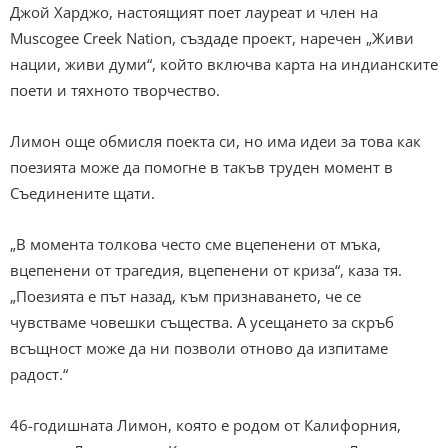
Джой Харджо, настоящият поет лауреат и член на
Muscogee Creek Nation, създаде проект, наречен „Живи
нации, живи думи“, който включва карта на индианските
поети и тяхното творчество.
Лимон още обмисля поекта си, но има идеи за това как
поезията може да помогне в такъв труден момент в
Съединените щати.
„В момента толкова често сме вцепенени от мъка,
вцепенени от трагедия, вцепенени от криза“, каза тя.
„Поезията е път назад, към признаването, че се
чувстваме човешки същества. А усещането за скръб
всъщност може да ни позволи отново да изпитаме
радост.“
46-годишната Лимон, която е родом от Калифорния,