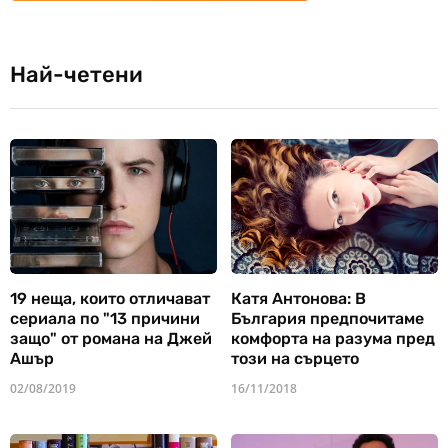
Най-четени
19 неща, които отличават
Катя Антонова: В
сериала по "13 причини
България предпочитаме
защо" от романа на Джей
комфорта на разума пред
Ашър
този на сърцето
02/08/2019
16/11/2018