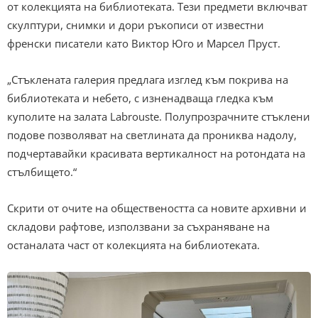
от колекцията на библиотеката. Тези предмети включват
скулптури, снимки и дори ръкописи от известни
френски писатели като Виктор Юго и Марсел Пруст.
„Стъклената галерия предлага изглед към покрива на
библиотеката и небето, с изненадваща гледка към
куполите на залата Labrouste. Полупрозрачните стъклени
подове позволяват на светлината да прониква надолу,
подчертавайки красивата вертикалност на ротондата на
стълбището.“
Скрити от очите на обществеността са новите архивни и
складови рафтове, използвани за съхраняване на
останалата част от колекцията на библиотеката.