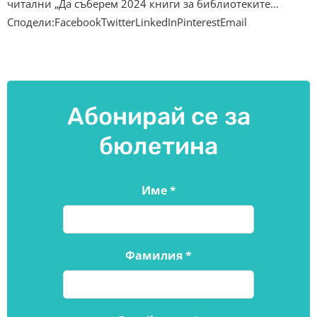
читални „Да съберем 2024 книги за библиотеките…
Сподели:FacebookTwitterLinkedInPinterestEmail
Абонирай се за
бюлетина
Име
*
Фамилия
*