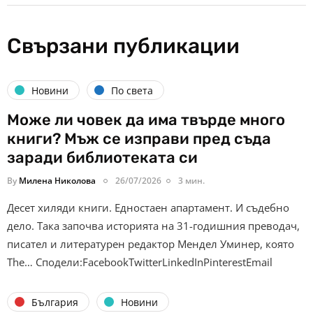
Свързани публикации
Новини
По света
Може ли човек да има твърде много
книги? Мъж се изправи пред съда
заради библиотеката си
By
Милена Николова
26/07/2026
3 мин.
Десет хиляди книги. Едностаен апартамент. И съдебно
дело. Така започва историята на 31-годишния преводач,
писател и литературен редактор Мендел Уминер, която
The… Сподели:FacebookTwitterLinkedInPinterestEmail
България
Новини