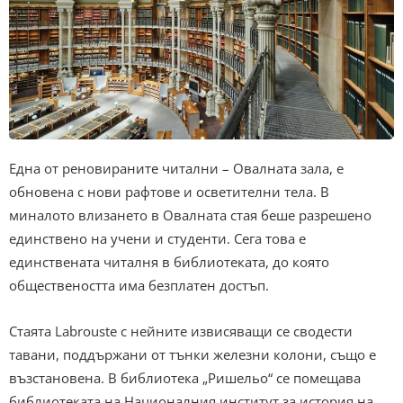
Една от реновираните читални – Овалната зала, е
обновена с нови рафтове и осветителни тела. В
миналото влизането в Овалната стая беше разрешено
единствено на учени и студенти. Сега това е
единствената читалня в библиотеката, до която
обществеността има безплатен достъп.
Стаята Labrouste с нейните извисяващи се сводести
тавани, поддържани от тънки железни колони, също е
възстановена. В библиотека „Ришельо“ се помещава
библиотеката на Националния институт за история на