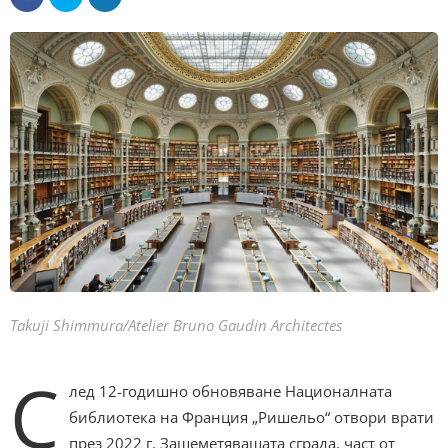
Takuji Shimmura/Atelier Bruno Gaudin Architectes
С
лед 12-годишно обновяване Националната
библиотека на Франция „Ришельо“ отвори врати
през 2022 г. Зашеметяващата сграда, част от