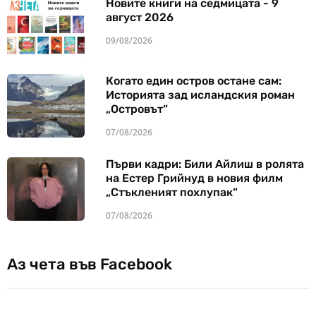
Новите книги на седмицата - 9
август 2026
09/08/2026
Когато един остров остане сам:
Историята зад исландския роман
„Островът“
07/08/2026
Първи кадри: Били Айлиш в ролята
на Естер Грийнуд в новия филм
„Стъкленият похлупак“
07/08/2026
Аз чета във Facebook