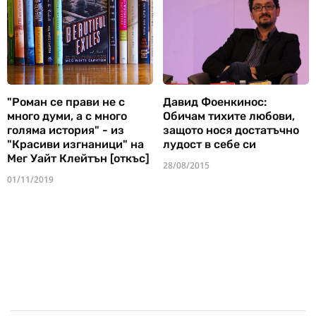
"Роман се прави не с
Давид Фоенкинос:
много думи, а с много
Обичам тихите любови,
голяма история" - из
защото нося достатъчно
"Красиви изгнаници" на
лудост в себе си
Мег Уайт Клейтън [откъс]
28/08/2015
01/11/2019