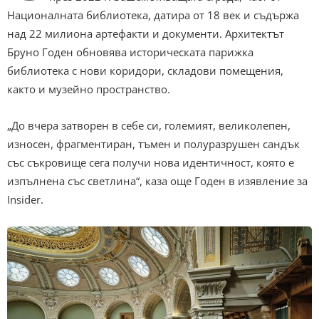
Националната библиотека, датира от 18 век и съдържа
над 22 милиона артефакти и документи. Архитектът
Бруно Годен обновява историческата парижка
библиотека с нови коридори, складови помещения,
както и музейно пространство.
„До вчера затворен в себе си, големият, великолепен,
износен, фрагментиран, тъмен и полуразрушен сандък
със съкровище сега получи нова идентичност, която е
изпълнена със светлина“, каза още Годен в изявление за
Insider.