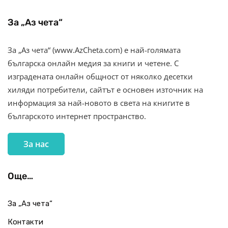
За „Аз чета“
За „Аз чета“ (www.AzCheta.com) е най-голямата
българска онлайн медия за книги и четене. С
изградената онлайн общност от няколко десетки
хиляди потребители, сайтът е основен източник на
информация за най-новото в света на книгите в
българското интернет пространство.
За нас
Още…
За „Аз чета“
Контакти