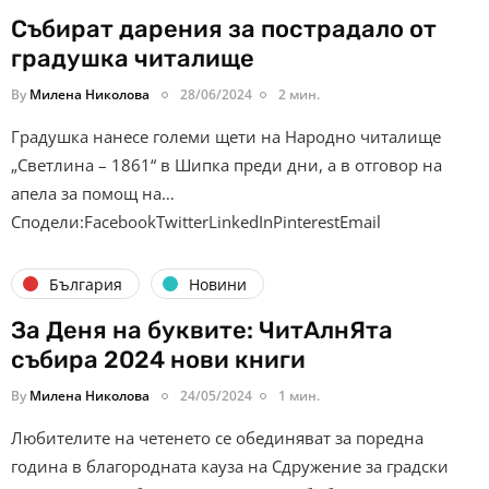
Събират дарения за пострадало от
градушка читалище
By
Милена Николова
28/06/2024
2 мин.
Градушка нанесе големи щети на Народно читалище
„Светлина – 1861“ в Шипка преди дни, а в отговор на
апела за помощ на…
Сподели:FacebookTwitterLinkedInPinterestEmail
България
Новини
За Деня на буквите: ЧитAлнЯта
събира 2024 нови книги
By
Милена Николова
24/05/2024
1 мин.
Любителите на четенето се обединяват за поредна
година в благородната кауза на Сдружение за градски