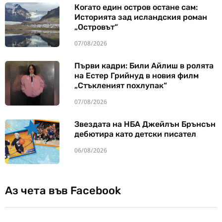
Когато един остров остане сам:
Историята зад исландския роман
„Островът“
07/08/2026
Първи кадри: Били Айлиш в ролята
на Естер Грийнуд в новия филм
„Стъкленият похлупак“
07/08/2026
Звездата на НБА Джейлън Брънсън
дебютира като детски писател
06/08/2026
Аз чета във Facebook