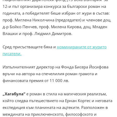
12-и път организира конкурса за български роман на
годината, а победителят беше избран от жури в състав:
проф. Миглена Николчина (председател) и членове доц.
д-р Бойко Пенчев, проф. Милена Кирова, доц. Младен
Влашки и проф. Людмил Димитров.
Сред присъстващите бяха и
номинираните от журито
писатели.
Изпълнителният директор на Фонда Бисера Йосифова
връчи на автора на спечелилия роман грамота и
финансовата премия от 11 000 лв.
„Хагабула“
е роман в стила на магическия реализъм,
който следва пътешествието на Ернан Кортес и неговата
експедиция към планината на ацтеките. Разположен в
междината на приключенското, философското и