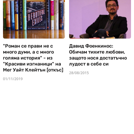
"Роман се прави не с
Давид Фоенкинос:
много думи, а с много
Обичам тихите любови,
голяма история" - из
защото нося достатъчно
"Красиви изгнаници" на
лудост в себе си
Мег Уайт Клейтън [откъс]
28/08/2015
01/11/2019