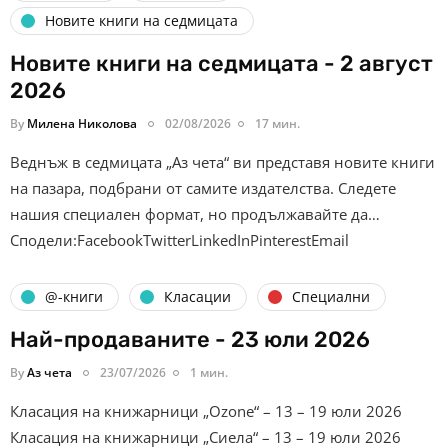
Новите книги на седмицата
Новите книги на седмицата - 2 август
2026
By
Милена Николова
02/08/2026
17 мин.
Веднъж в седмицата „Аз чета“ ви представя новите книги
на пазара, подбрани от самите издателства. Следете
нашия специален формат, но продължавайте да…
Сподели:FacebookTwitterLinkedInPinterestEmail
@-книги
Класации
Специални
Най-продаваните - 23 юли 2026
By
Аз чета
23/07/2026
1 мин.
Класация на книжарници „Ozone“ – 13 – 19 юли 2026
Класация на книжарници „Сиела“ – 13 – 19 юли 2026