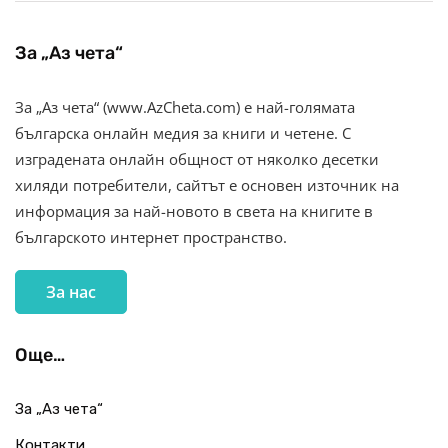
За „Аз чета“
За „Аз чета“ (www.AzCheta.com) е най-голямата
българска онлайн медия за книги и четене. С
изградената онлайн общност от няколко десетки
хиляди потребители, сайтът е основен източник на
информация за най-новото в света на книгите в
българското интернет пространство.
За нас
Още…
За „Аз чета“
Контакти