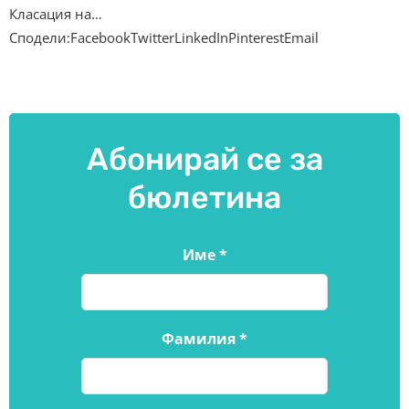
Класация на…
Сподели:FacebookTwitterLinkedInPinterestEmail
Абонирай се за
бюлетина
Име
*
Фамилия
*