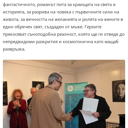
фантастичното, романът пита за краищата на света и
историята, за разрива на човека с първичните сили на
живота, за вечността на желанията и ролята на жените в
един обречен свят, създаден от мъже. Героите
прекосяват съноподобна реалност, която ще ги отведе до
непредвидими разкрития и космогонична като мащаб
развръзка.