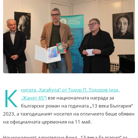
К
нигата „Хагабула“ от Тодор П. Тодоров (изд.
„Жанет 45“)
взе националната награда за
български роман на годината „13 века България“
2023, а тазгодишният носител на отличието беше обявен
на официалната церемония на 11 май.
Националният дарителски фонд „13 века България“ за