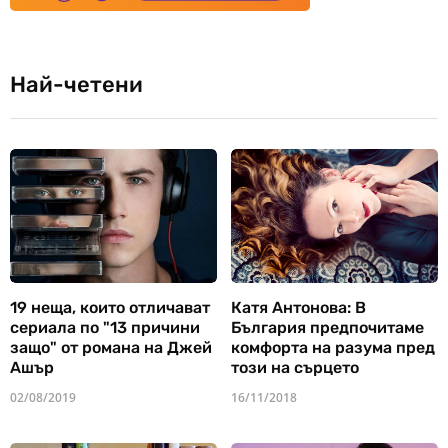
Най-четени
19 неща, които отличават
Катя Антонова: В
сериала по "13 причини
България предпочитаме
защо" от романа на Джей
комфорта на разума пред
Ашър
този на сърцето
02/08/2019
16/11/2018