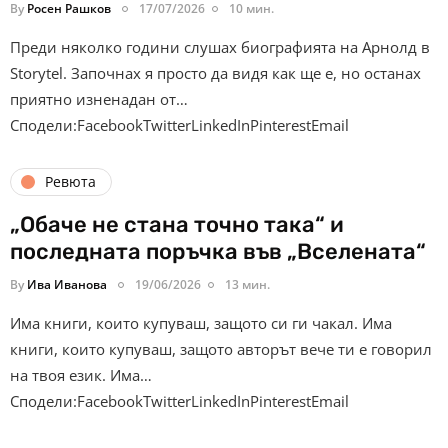
By
Росен Рашков
17/07/2026
10 мин.
Преди няколко години слушах биографията на Арнолд в
Storytel. Започнах я просто да видя как ще е, но останах
приятно изненадан от…
Сподели:FacebookTwitterLinkedInPinterestEmail
Ревюта
„Обаче не стана точно така“ и
последната поръчка във „Вселената“
By
Ива Иванова
19/06/2026
13 мин.
Има книги, които купуваш, защото си ги чакал. Има
книги, които купуваш, защото авторът вече ти е говорил
на твоя език. Има…
Сподели:FacebookTwitterLinkedInPinterestEmail