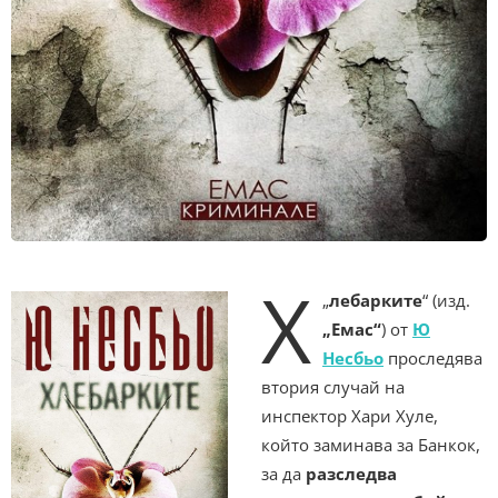
Х
„
лебарките
“ (изд.
„Емас“
) от
Ю
Несбьо
проследява
втория случай на
инспектор Хари Хуле,
който заминава за Банкок,
за да
разследва