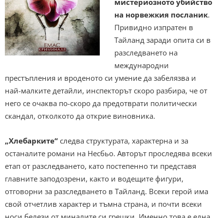
мистериозното убийство
на норвежкия посланик
.
Привидно изпратен в
Тайланд заради опита си в
разследването на
международни
престъпления и вроденото си умение да забелязва и
най-малките детайли, инспекторът скоро разбира, че от
него се очаква по-скоро да предотврати политически
скандал, отколкото да открие виновника.
„Хлебарките“
следва структурата, характерна и за
останалите романи на Несбьо. Авторът проследява всеки
етап от разследването, като постепенно ти представя
главните заподозрени, както и водещите фигури,
отговорни за разследването в Тайланд. Всеки герой има
свой отчетлив характер и тъмна страна, и почти всеки
носи белези от миналите си грешки. Именно това е една