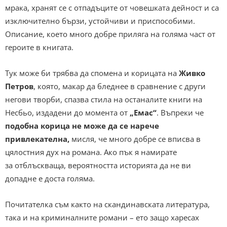
мрака, хранят се с отпадъците от човешката дейност и са
изключително бързи, устойчиви и приспособими.
Описание, което много добре приляга на голяма част от
героите в книгата.
Тук може би трябва да спомена и корицата на
Живко
Петров
, която, макар да бледнее в сравнение с други
негови творби, спазва стила на останалите книги на
Несбьо, издадени до момента от
„Емас“
. Въпреки че
подобна корица не може да се нарече
привлекателна,
мисля, че много добре се вписва в
цялостния дух на романа. Ако пък я намирате
за отблъскваща, вероятността историята да не ви
допадне е доста голяма.
Почитателка съм както на скандинавската литература,
така и на криминалните романи – ето защо харесах