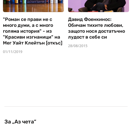
"Роман се прави не с
Давид Фоенкинос:
много думи, а с много
Обичам тихите любови,
голяма история" - из
защото нося достатъчно
"Красиви изгнаници" на
лудост в себе си
Мег Уайт Клейтън [откъс]
28/08/2015
01/11/2019
За „Аз чета“