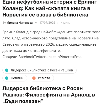
Една нефутболна история с Ерлинг
Холанд: Как най-скъпата книга в
Норвегия се озова в библиотека
By
Милена Николова
17/07/2026
4 мин.
Ерлинг Холанд е сред най-обсъжданите спортисти това
лято. След историческото представяне на Норвегия на
Световното първенство 2026, където скандинавците
достигнаха до четвъртфиналите,…
Сподели:FacebookTwitterLinkedInPinterestEmail
Лидерска библиотека с Росен Рашков
Новини
Ревюта
Лидерска библиотека с Росен
Рашков: Философията на Арнолд в
„Бъди полезен“