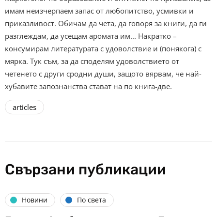
имам неизчерпаем запас от любопитство, усмивки и
приказливост. Обичам да чета, да говоря за книги, да ги
разглеждам, да усещам аромата им... Накратко –
консумирам литературата с удоволствие и (понякога) с
мярка. Тук съм, за да споделям удоволствието от
четенето с други сродни души, защото вярвам, че най-
хубавите запознанства стават на по книга-две.
articles
Свързани публикации
Новини
По света