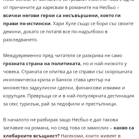
от причините да харесвам в романите на Несбьо –
всички негови герои са несъвършени, което ги
прави по-истински
. Хари Хуле също се бори със своите
демони, докато се потапя все по-надълбоко в
разследването.
Междувременно пред читателя се разкрива не само
грозната страна на политиката
, но и най-низкото у
човека. Страната се опитва да се справи със скорошната
икономическа криза и Банкок става център на
множество задкулисни сделки, финансови измами и
корупция. Превръща се и в най-популярната дестинация
за секс туризъм, рай за педофили и престъпници.
В началото не разбирах защо Несбьо е дал такова
заглавие на романа, но след това се замислих –
какво са
хлебарките всъщност?
Насекоми, които живеят в