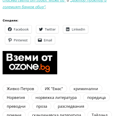
големият банков обир“
.
Сподели:
Facebook
Twitter
LinkedIn
Pinterest
Email
Живко Петров
ИК "Емас"
криминални
Норвегия
норвежка литература
поредица
преводни
проза
разследвания
романи
скандинавска литература
Тайланд