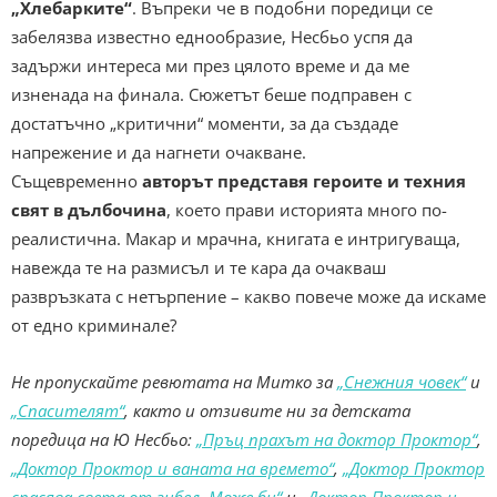
„Хлебарките“
. Въпреки че в подобни поредици се
забелязва известно еднообразие, Несбьо успя да
задържи интереса ми през цялото време и да ме
изненада на финала. Сюжетът беше подправен с
достатъчно „критични“ моменти, за да създаде
напрежение и да нагнети очакване.
Същевременно
авторът представя героите и техния
свят в дълбочина
, което прави историята много по-
реалистична. Макар и мрачна, книгата е интригуваща,
навежда те на размисъл и те кара да очакваш
развръзката с нетърпение – какво повече може да искаме
от едно криминале?
Не пропускайте ревютата на Митко за
„Снежния човек“
и
„Спасителят“
, както и отзивите ни за детската
поредица на Ю Несбьо:
„Пръц прахът на доктор Проктор“
,
„Доктор Проктор и ваната на времето“
,
„Доктор Проктор
спасява света от гибел. Може би“
и
„Доктор Проктор и