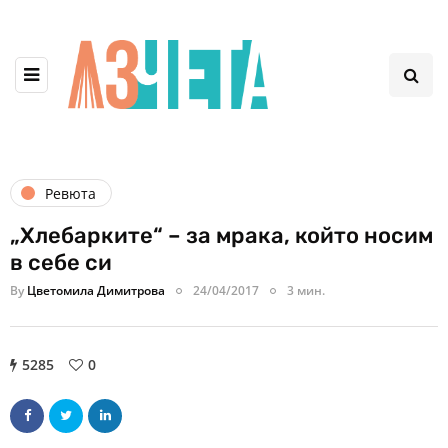
Ревюта
„Хлебарките“ – за мрака, който носим
в себе си
By
Цветомила Димитрова
24/04/2017
3 мин.
5285
0