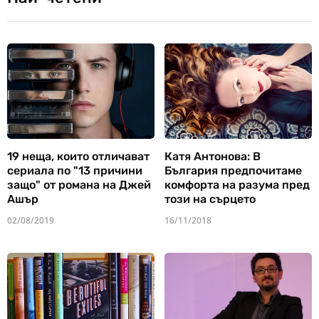
19 неща, които отличават
Катя Антонова: В
сериала по "13 причини
България предпочитаме
защо" от романа на Джей
комфорта на разума пред
Ашър
този на сърцето
02/08/2019
16/11/2018