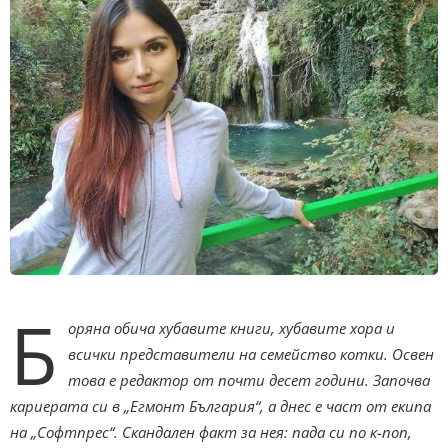
Б
оряна обича хубавите книги, хубавите хора и
всички представители на семейство котки. Освен
това е редактор от почти десет години. Започва
кариерата си в „Егмонт България“, а днес е част от екипа
на „Софтпрес“. Скандален факт за нея: пада си по к-поп,