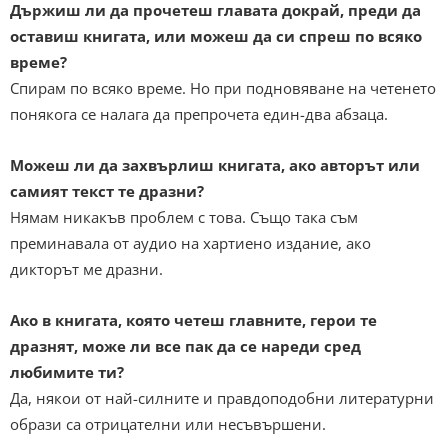
Държиш ли да прочетеш главата докрай, преди да
оставиш книгата, или можеш да си спреш по всяко
време?
Спирам по всяко време. Но при подновяване на четенето
понякога се налага да препрочета един-два абзаца.
Можеш ли да захвърлиш книгата, ако авторът или
самият текст те дразни?
Нямам никакъв проблем с това. Също така съм
преминавала от аудио на хартиено издание, ако
дикторът ме дразни.
Ако в книгата, която четеш главните, герои те
дразнят, може ли все пак да се нареди сред
любимите ти?
Да, някои от най-силните и правдоподобни литературни
образи са отрицателни или несъвършени.