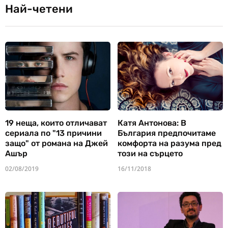
Най-четени
19 неща, които отличават
Катя Антонова: В
сериала по "13 причини
България предпочитаме
защо" от романа на Джей
комфорта на разума пред
Ашър
този на сърцето
02/08/2019
16/11/2018