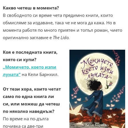
Какво четеш в момента?
В свободното си време чета предимно книги, които
обмисляме за издаване, така че не мога да кажа. Но в
момента работя по много приятен и топъл роман, чието
оригинално заглавие е
The Lido.
Коя е последната книга,
която си купи?
„Момичето, което изпи
луната“
на Кели Барнхил.
От тези хора, които четат
само по една книга ли
си, или можеш да четеш
по няколко наведнъж?
По време на по-дълга
почивка са две-три