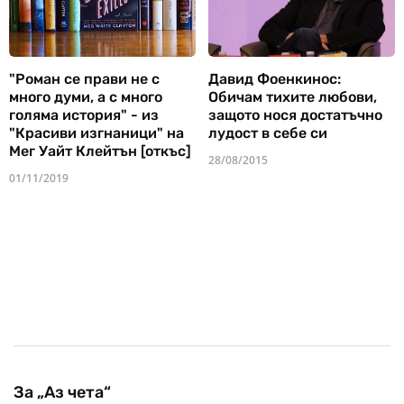
"Роман се прави не с
Давид Фоенкинос:
много думи, а с много
Обичам тихите любови,
голяма история" - из
защото нося достатъчно
"Красиви изгнаници" на
лудост в себе си
Мег Уайт Клейтън [откъс]
28/08/2015
01/11/2019
За „Аз чета“