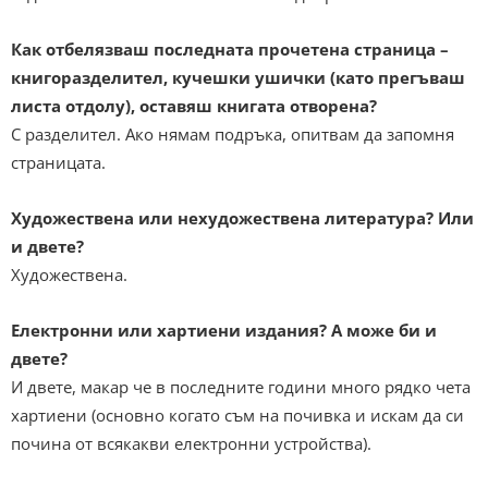
Как отбелязваш последната прочетена страница –
книгоразделител, кучешки ушички (като прегъваш
листа отдолу), оставяш книгата отворена?
С разделител. Ако нямам подръка, опитвам да запомня
страницата.
Художествена или нехудожествена литература? Или
и двете?
Художествена.
Eлектронни или хартиени издания? А може би и
двете?
И двете, макар че в последните години много рядко чета
хартиени (основно когато съм на почивка и искам да си
почина от всякакви електронни устройства).