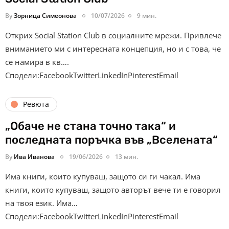
By
Зорница Симеонова
10/07/2026
9 мин.
Открих Social Station Club в социалните мрежи. Привлече
вниманието ми с интересната концепция, но и с това, че
се намира в кв….
Сподели:FacebookTwitterLinkedInPinterestEmail
Ревюта
„Обаче не стана точно така“ и
последната поръчка във „Вселената“
By
Ива Иванова
19/06/2026
13 мин.
Има книги, които купуваш, защото си ги чакал. Има
книги, които купуваш, защото авторът вече ти е говорил
на твоя език. Има…
Сподели:FacebookTwitterLinkedInPinterestEmail