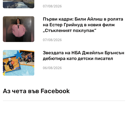
07/08/2026
Първи кадри: Били Айлиш в ролята
на Естер Грийнуд в новия филм
„Стъкленият похлупак“
07/08/2026
Звездата на НБА Джейлън Брънсън
дебютира като детски писател
06/08/2026
Аз чета във Facebook