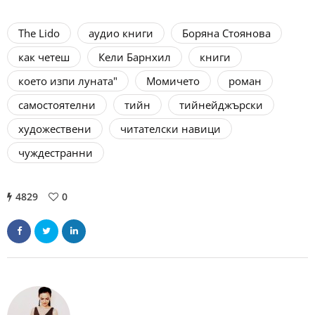
The Lido
аудио книги
Боряна Стоянова
как четеш
Кели Барнхил
книги
което изпи луната"
Момичето
роман
самостоятелни
тийн
тийнейджърски
художествени
читателски навици
чуждестранни
4829
0