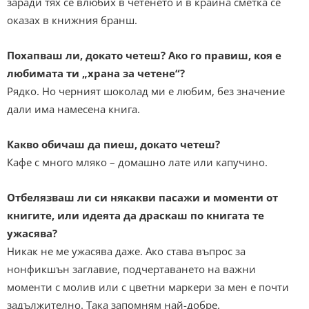
заради тях се влюбих в четенето и в крайна сметка се
оказах в книжния бранш.
Похапваш ли, докато четеш? Ако го правиш, коя е
любимата ти „храна за четене“?
Рядко. Но черният шоколад ми е любим, без значение
дали има намесена книга.
Какво обичаш да пиеш, докато четеш?
Кафе с много мляко – домашно лате или капучино.
Отбелязваш ли си някакви пасажи и моменти от
книгите, или идеята да драскаш по книгата те
ужасява?
Никак не ме ужасява даже. Ако става въпрос за
нонфикшън заглавие, подчертаването на важни
моменти с молив или с цветни маркери за мен е почти
задължително. Така запомням най-добре.