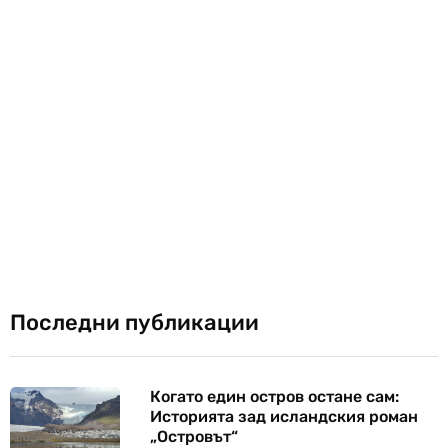
Последни публикации
Когато един остров остане сам:
Историята зад исландския роман
„Островът“