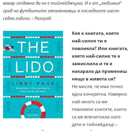
макар отдавна да не е тийнейджърка. И е от „любимия“
град на футболните запалянковци в последните шест-
седем години – Разград.
Коя е книгата, която
най-силно ти е
повлияла? Или книгата,
която най-силно те е
замислила и те е
накарала да промениш
нещо в живота си?
Не мисля, че има точно
една конкретна. Навярно
най-много са ми
повлияли книгите, които
са ме впечатлили като
дете и тийнейджър –