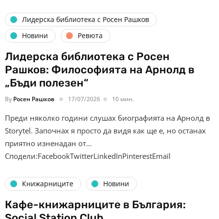
Лидерска библиотека с Росен Рашков
Новини
Ревюта
Лидерска библиотека с Росен
Рашков: Философията на Арнолд в
„Бъди полезен“
By
Росен Рашков
17/07/2026
10 мин.
Преди няколко години слушах биографията на Арнолд в
Storytel. Започнах я просто да видя как ще е, но останах
приятно изненадан от…
Сподели:FacebookTwitterLinkedInPinterestEmail
Книжарниците
Новини
Кафе-книжарниците в България:
Social Station Club