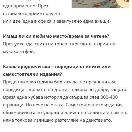
едновременно. През
останалото време по една
или две (една в офиса и евентуално една вкъщи).
Имаш ли си любимо място/време за четене?
През уикенда, свита на топло в креслото, с приятна
музика за фон.
Какво предпочиташ – поредици от книги или
самостоятелни издания?
Преди няколко години бих казала, че предпочитам
поредици – колкото по-дълги, толкова по-добре, защото
мразя една хубава история да свършва след 300-400
страници. Но вече не е така. Самостоятелните издания
обикновено са по-ударни и влияят по-силно, а и при тях
няма толкова излишно разтегляне на действието.