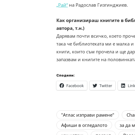
„Рай“
на Радослав Гизгинджиев.
Как организираш книгите в библ
автора, т.н.)
Дарявам почти всичко, което прочет
така че библиотеката ми е малка и
книги, които съм прочела и ще дар
запазвам и книгите на половинката
Сподели:
Facebook
Twitter
Lin
"Атлас изправи рамене"
Cha
Афиши в огледалото
за да 