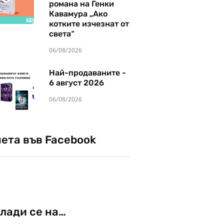
романа на Генки
Кавамура „Ако
котките изчезнат от
света“
06/08/2026
Най-продаваните -
6 август 2026
06/08/2026
чета във Facebook
лади се на…