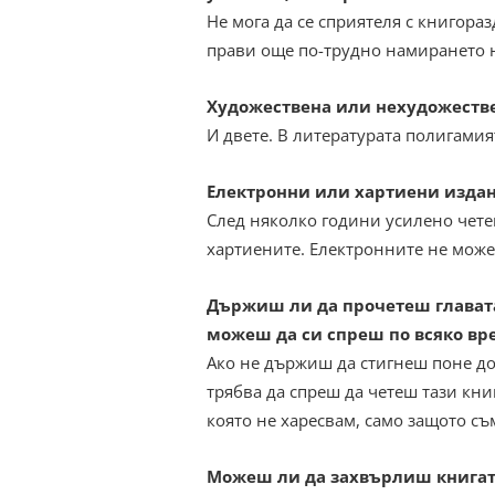
Не мога да се сприятеля с книгора
прави още по-трудно намирането 
Художествена или нехудожестве
И двете. В литературата полигамия
Eлектронни или хартиени издан
След няколко години усилено чете
хартиените. Електронните не мож
Държиш ли да прочетеш главата
можеш да си спреш по всяко вр
Ако не държиш да стигнеш поне до к
трябва да спреш да четеш тази книг
която не харесвам, само защото съ
Можеш ли да захвърлиш книгата,