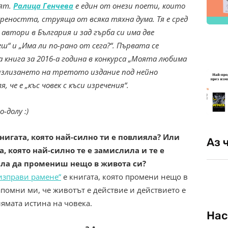
ят.
Ралица Генчева
е един от онези поети, които
еността, струяща от всяка тяхна дума. Тя е сред
автори в България и зад гърба си има две
еш“ и „Има ли по-рано от сега?“. Първата се
книга за 2016-а година в конкурса „Моята любима
а излизането на третото издание под нейно
, че е „къс човек с къси изречения“.
-долу :)
книгата, която най-силно ти е повлияла? Или
Аз 
а, която най-силно те е замислила и те е
ла да промениш нещо в живота си?
 изправи рамене“
е книгата, която промени нещо в
апомни ми, че животът е действие и действието е
лямата истина на човека.
Нас