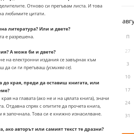
зделителите. Отново си прегъвам листа. И това
на любимите цитати.
на литература? Или и двете?
П
та е разрешена.
27
ия? А може би и двете?
не на електронни издания се завърнах към
3
еш да си ги прегъваш
(усмихва се).
10
 до края, преди да оставиш книгата, или
17
еме?
рая на главата (ако не и на цялата книга), значи
24
а. Отдавна спрях с опитите да прочета книга,
м я започнала. Това си е книжно изнасилване.
31
 ако авторът или самият текст те дразни?