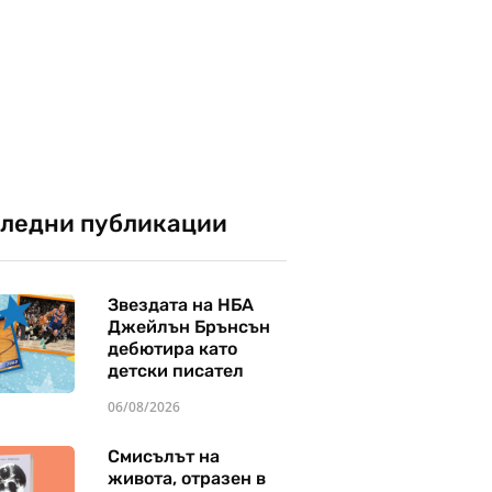
ледни публикации
Звездата на НБА
Джейлън Брънсън
дебютира като
детски писател
06/08/2026
Смисълът на
живота, отразен в