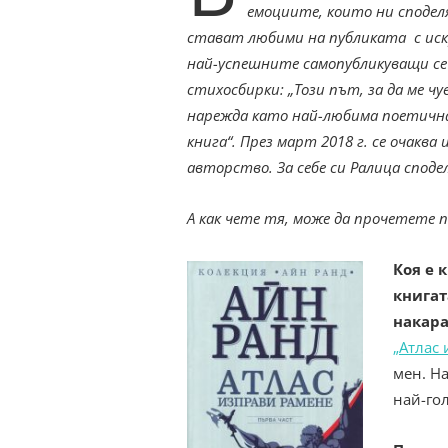
емоциите, които ни сподел
стават любими на публиката с искр
най-успешните самопубликуващи се 
стихосбирки: „Този път, за да ме чу
нарежда като най-любима поетична 
книга“. През март 2018 г. се очакв
авторство. За себе си Ралица споделя
А как чете тя, може да прочетете по
Коя е 
книгат
накара
„Атлас
мен. Н
най-го