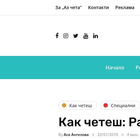
За „Аз чета“
Контакти
Реклама
Начало
Р
Как четеш
Специални
Как четеш: Р
By
Ася Ангелова
22/01/2018
4 мин.