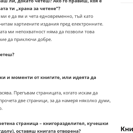
аш ли, докато четеш? Ако го правиш, коя е
та ти „храна за четене“?
ми е да ям и чета едновременно, тъй като
читам хартиените издания пред електронните.
ата ми непохватност няма да позволи това
ние да приключи добре.
четеш?
жи и моменти от книгите, или идеята да
асява. Прегъвам страницата, когато искам да
 прочета две страници, за да намеря няколко думи,
о.
четена страница – книгоразделител, кучешки
Кни
долу), оставяш книгата отворена?