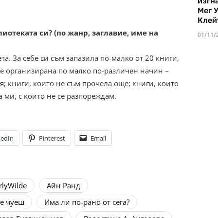
изгн
Мег 
Клей
иотеката си? (по жанр, заглавие, име на
01/11/
а. За себе си съм запазила по-малко от 20 книги,
 е организирана по малко по-различен начин –
я; книги, които не съм прочела още; книги, които
 ми, с които не се разпореждам.
kedIn
Pinterest
Email
rlyWilde
Айн Ранд
ме чуеш
Има ли по-рано от сега?