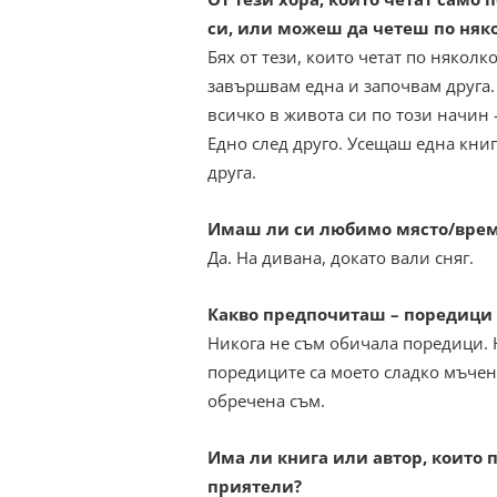
си, или можеш да четеш по няк
Бях от тези, които четат по няколко
завършвам една и започвам друга.
всичко в живота си по този начин 
Едно след друго. Усещаш една кни
друга.
Имаш ли си любимо място/време
Да. На дивана, докато вали сняг.
Какво предпочиташ – поредици 
Никога не съм обичала поредици.
поредиците са моето сладко мъчени
обречена съм.
Има ли книга или автор, които 
приятели?