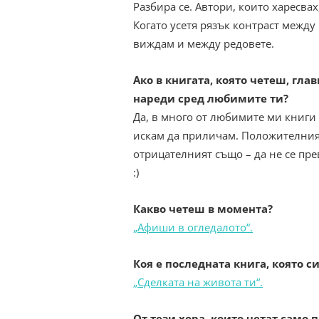
Разбира се. Автори, които харесвах
Когато усетя рязък контраст между
виждам и между редовете.
Ако в книгата, която четеш, глав
нареди сред любимите ти?
Да, в много от любимите ми книги 
искам да приличам. Положителният
отрицателният също – да не се пре
:)
Какво четеш в момента?
„Афиши в огледалото“.
Коя е последната книга, която с
„Сделката на живота ти“.
От тези хора, които четат само 