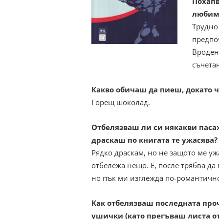
Похапв
любима
Трудно 
предпо
Вроден
съчета
Какво обичаш да пиеш, докато 
Горещ шоколад.
Отбелязваш ли си някакви паса
драскаш по книгата те ужасява?
Рядко драскам, но не защото ме уж
отбележа нещо. Е, после трябва да
но пък ми изглежда по-романтичн
Как отбелязваш последната про
ушички (като прегъваш листа от