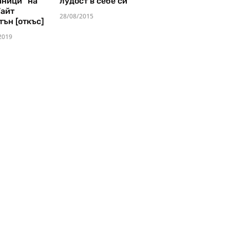
аници" на
лудост в себе си
Уайт
28/08/2015
тън [откъс]
2019