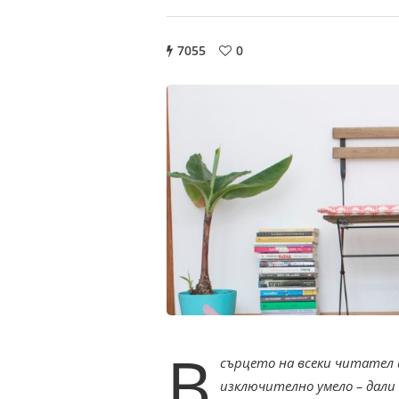
7055
0
В
сърцето на всеки читател
изключително умело – дали 