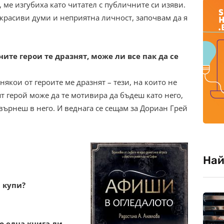
, ме изгубиха като читател с публичните си изяви.
 красиви думи и неприятна личност, започвам да я
ните герои те дразнят, може ли все пак да се
някои от героите ме дразнят – тези, на които не
 герой може да те мотивира да бъдеш като него,
върнеш в него. И веднага се сещам за Дориан Грей
Най
и купи?
по една книга ли