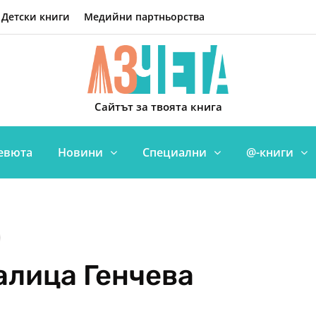
Детски книги
Медийни партньорства
Сайтът за твоята книга
евюта
Новини
Специални
@-книги
алица Генчева