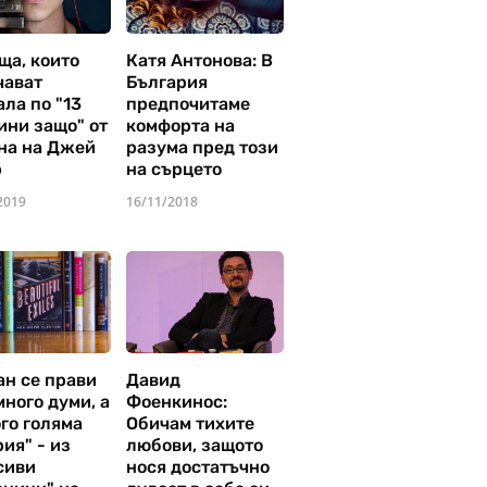
ща, които
Катя Антонова: В
чават
България
ла по "13
предпочитаме
ини защо" от
комфорта на
на на Джей
разума пред този
р
на сърцето
2019
16/11/2018
ан се прави
Давид
много думи, а
Фоенкинос:
го голяма
Обичам тихите
ия" - из
любови, защото
сиви
нося достатъчно