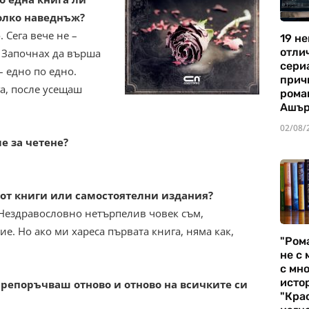
олко наведнъж?
. Сега вече не –
19 не
отли
 Започнах да върша
сериа
– едно по едно.
прич
га, после усещаш
рома
Ашъ
02/08/
 за четене?
от книги или самостоятелни издания?
 Нездравословно нетърпелив човек съм,
е. Но ако ми хареса първата книга, няма как,
"Ром
не с 
с мно
истор
препоръчваш отново и отново на всичките си
"Кра