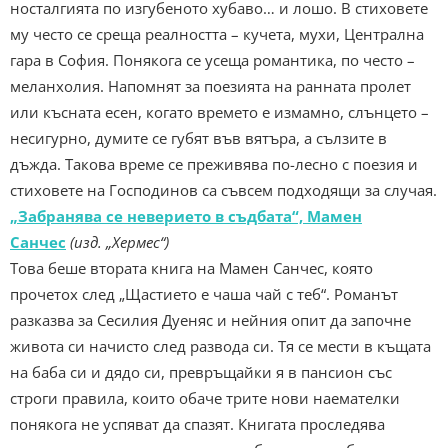
носталгията по изгубеното хубаво… и лошо. В стиховете
му често се среща реалността – кучета, мухи, Централна
гара в София. Понякога се усеща романтика, по често –
меланхолия. Напомнят за поезията на ранната пролет
или късната есен, когато времето е измамно, слънцето –
несигурно, думите се губят във вятъра, а сълзите в
дъжда. Такова време се преживява по-лесно с поезия и
стиховете на Господинов са съвсем подходящи за случая.
„Забранява се неверието в съдбата“, Мамен
Санчес
(изд. „Хермес“)
Това беше втората книга на Мамен Санчес, която
прочетох след „Щастието е чаша чай с теб“. Романът
разказва за Сесилия Дуеняс и нейния опит да започне
живота си начисто след развода си. Тя се мести в къщата
на баба си и дядо си, превръщайки я в пансион със
строги правила, които обаче трите нови наемателки
понякога не успяват да спазят. Книгата проследява