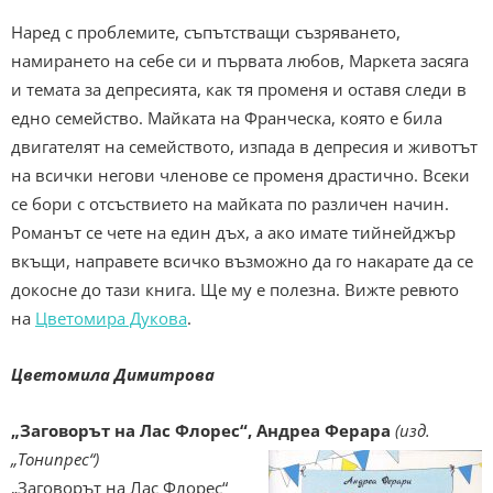
Наред с проблемите, съпътстващи съзряването,
намирането на себе си и първата любов, Маркета засяга
и темата за депресията, как тя променя и оставя следи в
едно семейство. Майката на Франческа, която е била
двигателят на семейството, изпада в депресия и животът
на всички негови членове се променя драстично. Всеки
се бори с отсъствието на майката по различен начин.
Романът се чете на един дъх, а ако имате тийнейджър
вкъщи, направете всичко възможно да го накарате да се
докосне до тази книга. Ще му е полезна. Вижте ревюто
на
Цветомира Дукова
.
Цветомила Димитрова
„Заговорът на Лас Флорес“, Андреа Ферара
(изд.
„Тонипрес“)
„Заговорът на Лас Флорес“