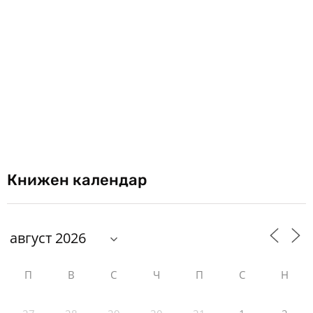
Книжен календар
П
В
С
Ч
П
С
Н