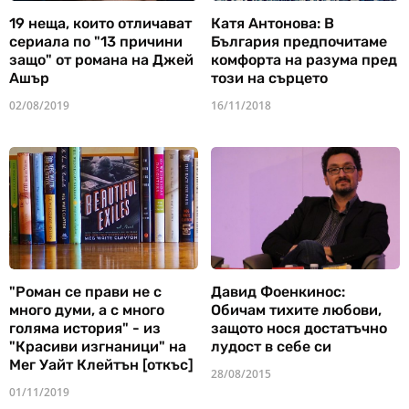
19 неща, които отличават
Катя Антонова: В
сериала по "13 причини
България предпочитаме
защо" от романа на Джей
комфорта на разума пред
Ашър
този на сърцето
02/08/2019
16/11/2018
"Роман се прави не с
Давид Фоенкинос:
много думи, а с много
Обичам тихите любови,
голяма история" - из
защото нося достатъчно
"Красиви изгнаници" на
лудост в себе си
Мег Уайт Клейтън [откъс]
28/08/2015
01/11/2019