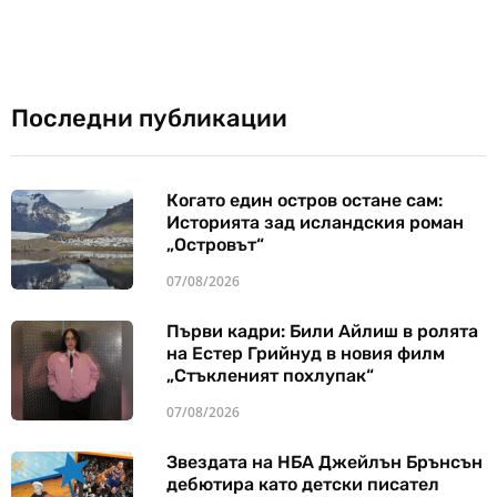
Последни публикации
Когато един остров остане сам:
Историята зад исландския роман
„Островът“
07/08/2026
Първи кадри: Били Айлиш в ролята
на Естер Грийнуд в новия филм
„Стъкленият похлупак“
07/08/2026
Звездата на НБА Джейлън Брънсън
дебютира като детски писател