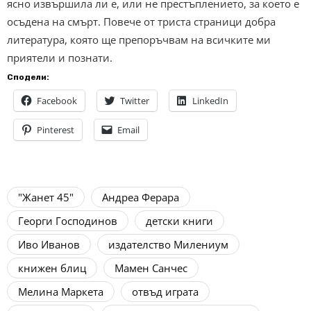
ясно извършила ли е, или не престъплението, за което е
осъдена на смърт. Повече от триста страници добра
литература, която ще препоръчвам на всичките ми
приятели и познати.
Сподели:
Facebook
Twitter
LinkedIn
Pinterest
Email
"Жанет 45"
Андреа Ферара
Георги Господинов
детски книги
Иво Иванов
издателство Милениум
книжен блиц
Мамен Санчес
Мелина Маркета
отвъд играта