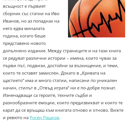
всъщност е първият
сборник със статии на Иво
Иванов, но аз попаднах на
него едва миналата
година, когато беше
представено новото
допълнено издание. Между страниците и на тази книга
се редуват различни истории – имена, които чувах за
първи път, подвизи, достойни за възхищение, и теми,
които те оставят замислен. Докато в „Кривата на
щастието“ има и много статии, написани по уникален
начин, стилът в „Отвъд играта“ ни е по-добре познат.
Изненадващи са героите, техните съдби и
разнообразните емоции, които предизвикват и които те
карат да се връщаш към книгата отново и отново. Вижте
и ревюто на
Росен Рашков
.