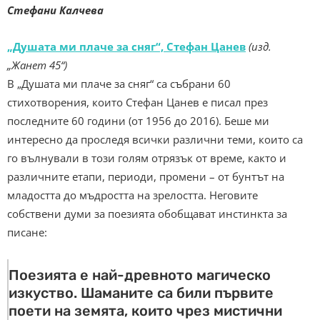
Стефани Калчева
„Душата ми плаче за сняг“, Стефан Цанев
(изд.
„Жанет 45“)
В „Душата ми плаче за сняг“ са събрани 60
стихотворения, които Стефан Цанев е писал през
последните 60 години (от 1956 до 2016). Беше ми
интересно да проследя всички различни теми, които са
го вълнували в този голям отрязък от време, както и
различните етапи, периоди, промени – от бунтът на
младостта до мъдростта на зрелостта. Неговите
собствени думи за поезията обобщават инстинкта за
писане:
Поезията е най-древното магическо
изкуство. Шаманите са били първите
поети на земята, които чрез мистични