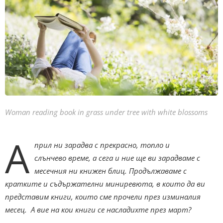
Woman reading book in grass under tree with white blossoms
А
прил ни зарадва с прекрасно, топло и
слънчево време, а сега и ние ще ви зарадваме с
месечния ни книжен блиц. Продължаваме с
кратките и съдържателни миниревюта, в които да ви
представим книги, които сме прочели през изминалия
месец. А вие на кои книги се насладихте през март?