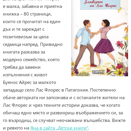
е малка, забавна и приятна
книжка – 80 страници,
които се прочитат на един
дъх и те зареждат с
позитивизъм за цяла
седмица напред. Привидно
книгата разказва за
модерно семейство, което
трябва да замени
изпълнения с живот
Буенос Айрес за малкото
западащо село Лас Флорес в Патагония. Постепенно
обаче авторката ни запознава и с останалите жители на
Лас Флорес и чрез техните истории доказва, че когато
обичаш едно място и развихриш въображението си, за
го възродиш, се случват неочаквани вълшебства. Вижте
и ревюто на
Яна в сайта „Детски книги“
.