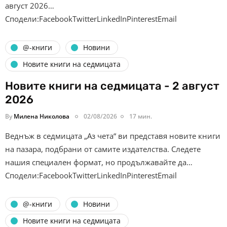
август 2026…
Сподели:FacebookTwitterLinkedInPinterestEmail
@-книги
Новини
Новите книги на седмицата
Новите книги на седмицата - 2 август
2026
By
Милена Николова
02/08/2026
17 мин.
Веднъж в седмицата „Аз чета“ ви представя новите книги
на пазара, подбрани от самите издателства. Следете
нашия специален формат, но продължавайте да…
Сподели:FacebookTwitterLinkedInPinterestEmail
@-книги
Новини
Новите книги на седмицата