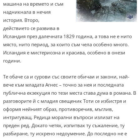
машина на времето и съм
надникнала в нечия
история. Второ,
действието се развива в
Исландия през далечната 1829 година, а това не е нито
място, нито период, за които съм чела особено много.
Исландия е мистериозна и красива, особено в онези
години.
Те обаче са и сурови със своите обичаи и закони, най-
вече към младата Агнес – точно за нея и последната
публична екзекуция по тези места става дума в романа. В
разговорите й с младия свещеник Тоти се избистря и
оформя нейният образ, противоречив, мъглив,
интригуващ. Редица морални въпроси излизат на
преден ред. Докато четях, изпитвах ту съжаление, ту
разбиране, ту искрено недоумение. До последно не е