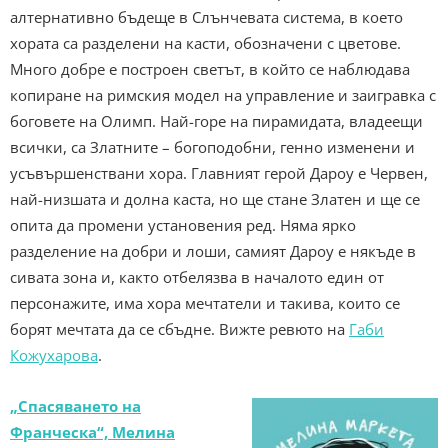
алтернативно бъдеще в Слънчевата система, в което
хората са разделени на касти, обозначени с цветове.
Много добре е построен светът, в който се наблюдава
копиране на римския модел на управление и заигравка с
боговете на Олимп. Най-горе на пирамидата, владеещи
всички, са Златните – богоподобни, генно изменени и
усъвършенствани хора. Главният герой Дароу е Червен,
най-низшата и долна каста, но ще стане Златен и ще се
опита да промени установения ред. Няма ярко
разделение на добри и лоши, самият Дароу е някъде в
сивата зона и, както отбелязва в началото един от
персонажите, има хора мечтатели и такива, които се
борят мечтата да се сбъдне. Вижте ревюто на
Габи
Кожухарова
.
„Спасяването на
Франческа“, Мелина