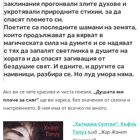
заклинания прогонвали злите духове и
укротявали природните стихии, за да
спасят племето си.
Поетите са последните шамани на земята,
които продължават да вярват в
магическата сила на думите и се надяват
с тях да запалят светлинка в душите на
хората и да спасят загиващия от
бездушие свят. И едните, и другите са
наивници, разбира се. Но луд умора няма.
Ако ви се чете красива и чиста поезия,
„Душата ми
плаче за сняг“
ще ви хареса, без значение от сезона и
настроението. В нея има от всичко по много.
„Хатидже Султан“, Хъфзъ
Топуз
(изд. „Жар-Жанет
Аргирова“)