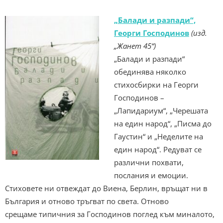
„Балади и разпади“,
Георги Господинов
(изд.
„Жанет 45“)
„Балади и разпади“
обединява няколко
стихосбирки на Георги
Господинов –
„Лапидариум“, „Черешата
на един народ“, „Писма до
Гаустин“ и „Неделите на
един народ“. Редуват се
различни похвати,
послания и емоции.
Стиховете ни отвеждат до Виена, Берлин, връщат ни в
България и отново тръгват по света. Отново
срещаме типичния за Господинов поглед към миналото,