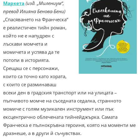
Маркета
(изд. „Милениум“,
превод Илияна Бенова-Бени)
„Спасяването на Франческа“
е реалистичен тийн роман,
който не е напудрен с
лъскави момчета и
момичета и успява да те
потопи в историята.
Срещаш се с персонажи,
които са точно като хората,
с които се разминаваш
всеки ден в градския транспорт или на улицата –
пъпчивото момче на съседната седалка, странното
момиче с голям музикален инструмент или пък
ексцентрично облечената тийнейджърка. Самата
Франческа е пълнокръвна героиня, която на моменти ме
дразнеше, а в други й съчувствах.