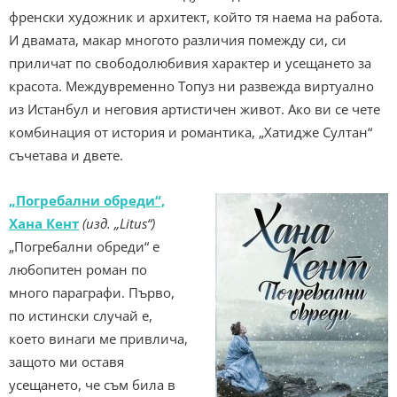
френски художник и архитект, който тя наема на работа.
И двамата, макар многото различия помежду си, си
приличат по свободолюбивия характер и усещането за
красота. Междувременно Топуз ни развежда виртуално
из Истанбул и неговия артистичен живот. Ако ви се чете
комбинация от история и романтика, „Хатидже Султан“
съчетава и двете.
„Погребални обреди“,
Хана Кент
(изд. „Litus“)
„Погребални обреди“ е
любопитен роман по
много параграфи. Първо,
по истински случай е,
което винаги ме привлича,
защото ми оставя
усещането, че съм била в