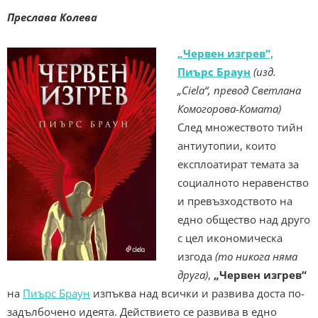
Преслава Колева
„Червен изгрев“,
Пиърс Браун
(изд.
„Ciela“, превод Светлана
Комогорова-Комата)
След множеството тийн
антиутопии, които
експлоатират темата за
социалното неравенство
и превъзходството на
едно общество над друго
с цел икономическа
изгода
(то никога няма
друга)
,
„Червен изгрев“
на
Пиърс Браун
изпъква над всички и развива доста по-
задълбочено идеята. Действието се развива в едно