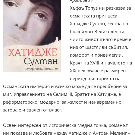
Хъфзъ Топуз ни разказва за
османската принцеса
Хатидже Султан, сестра на
Сюлейман Великолепни,
чийто живот дълго време е
низ от щастливи събития,
комфорт и привилегии.
Краят на XVIII и началото на
XIX век обаче е размирен
период в историята на
Османската империя и всичко може да се преобърне за
миг. Управлението на Селим III, братът на Хатидже, е
реформаторско, модерно, за жалост и ненавременно,
затова е и свален от власт.
Освен интересен от историческа гледна точка, романът
ни показва и любовта между Хатидже и Антоан Мелинг –