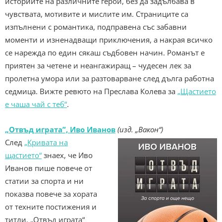
историите на различните герои, без да задълбава в
чувствата, мотивите и мислите им. Страниците са
изпълнени с романтика, подправена със забавни
моменти и изненадващи приключения, а накрая всичко
се нарежда по един сякаш съдбовен начин. Романът е
приятен за четене и неангажиращ – чудесен лек за
пролетна умора или за разтоварване след дълга работна
седмица. Вижте ревюто на Преслава Колева за
„Щастието
е чаша чай с теб“
.
„Отвъд играта”, Иво Иванов
(изд. „Вакон“)
След
„Кривата на
щастието“
знаех, че Иво
Иванов пише повече от
статии за спорта и ни
показва повече за хората
от техните постижения и
титли. „Отвъд играта“