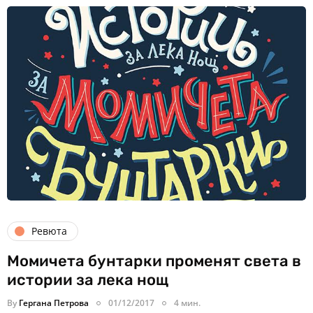
Ревюта
Момичета бунтарки променят света в
истории за лека нощ
By
Гергана Петрова
01/12/2017
4 мин.