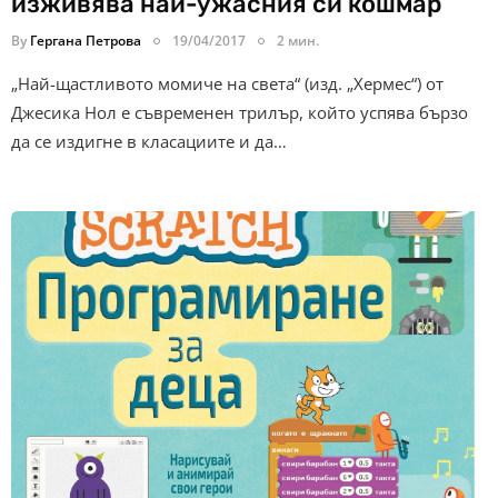
изживява най-ужасния си кошмар
By
Гергана Петрова
19/04/2017
2 мин.
„Най-щастливото момиче на света“ (изд. „Хермес“) от
Джесика Нол е съвременен трилър, който успява бързо
да се издигне в класациите и да…