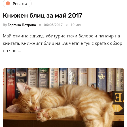
Ревюта
Книжен блиц за май 2017
By
Гергана Петрова
06/06/2017
10 мин.
Май отмина с дъжд, абитуриентски балове и панаир на
книгата. Книжният блиц на „Аз чета“ е тук с кратък обзор
на част…