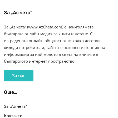
За „Аз чета“
За „Аз чета“ (www.AzCheta.com) е най-голямата
българска онлайн медия за книги и четене. С
изградената онлайн общност от няколко десетки
хиляди потребители, сайтът е основен източник на
информация за най-новото в света на книгите в
българското интернет пространство.
За нас
Още…
За „Аз чета“
Контакти