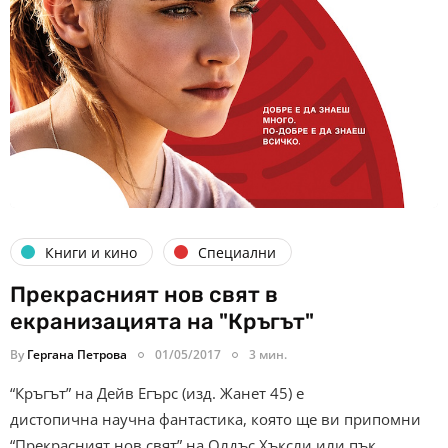
Книги и кино
Специални
Прекрасният нов свят в
екранизацията на "Кръгът"
By
Гергана Петрова
01/05/2017
3 мин.
“Кръгът” на Дейв Егърс (изд. Жанет 45) е
дистопична научна фантастика, която ще ви припомни
“Прекрасният нов свят” на Олдъс Хъксли или пък…