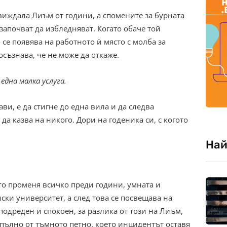
виждала Лиъм от години, а спомените за бурната
започват да избледняват. Когато обаче той
се появява на работното ѝ място с молба за
осъзнава, че не може да откаже.
 една малка услуга.
ви, е да стигне до една вила и да следва
да казва на никого. Дори на годеника си, с когото
Най
то променя всичко преди години, умната и
ки университет, а след това се посвещава на
подреден и спокоен, за разлика от този на Лиъм,
апълно от тъмното петно, което инцидентът оставя