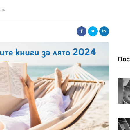
ин.
Пос