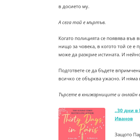
в досието му.
А сега той е мъртъв.
Когато полицията се появява във в
нищо за човека, в когото той се е 
може да разкрие истината. И нейно
Подгответе се да бъдете впримчен
всичко се обърква ужасно. И няма
Търсете в книжарниците и онлайн
„30 дни в
Иванов
Защото Па