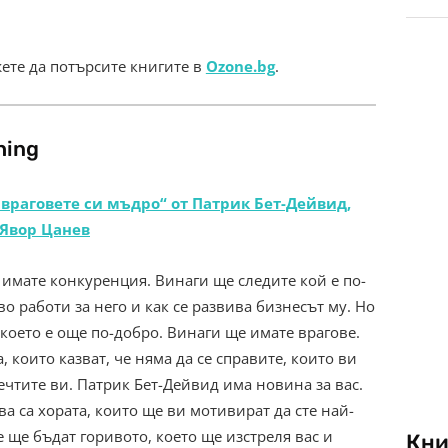
жете да потърсите книгите в
Ozone.bg
.
hing
враговете си мъдро“ от Патрик Бет-Дейвид,
Явор Цанев
имате конкуренция. Винаги ще следите кой е по-
во работи за него и как се развива бизнесът му. Но
което е още по-добро. Винаги ще имате врагове.
, които казват, че няма да се справите, които ви
ечтите ви. Патрик Бет-Дейвид има новина за вас.
а са хората, които ще ви мотивират да сте най-
е ще бъдат горивото, което ще изстреля вас и
Кни