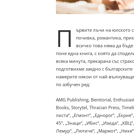
П
ървите лъчи на юлското с
почивка, романтика, прик
всичко това няма да бъде 
поне една книга, с която да споде
всяка минута, прекарана със страхо
подготвихме заедно с българските 
намерите някои от най-вълнуващит
по азбучен ред:
AMG Publishing, Benitorial, Enthusias
Books, Storytel, Thracian Press, Time
листа“, „Егмонт“, „Еднорог“, „Екрие“,
45“, „Знаци“, „Ибис“, „Изида“, „КВЦ“
Лемур“, „Лютиче“, „Мармот“, „Нике“,