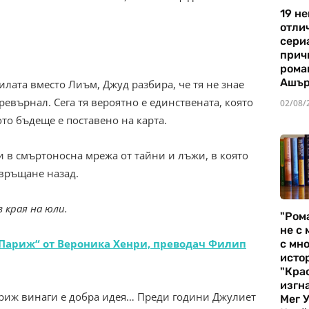
19 не
отли
сериа
прич
рома
Ашъ
илата вместо Лиъм, Джуд разбира, че тя не знае
превърнал. Сега тя вероятно е единствената, която
02/08/
то бъдеще е поставено на карта.
и в смъртоносна мрежа от тайни и лъжи, в която
 връщане назад.
в края на юли.
"Ром
не с 
 Париж“ от Вероника Хенри, преводач Филип
с мно
истор
"Кра
изгн
риж винаги е добра идея… Преди години Джулиет
Мег 