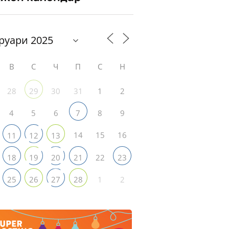
В
С
Ч
П
С
Н
28
30
31
1
2
29
4
5
6
8
9
7
14
15
16
11
12
13
22
18
19
20
21
23
1
2
25
26
27
28