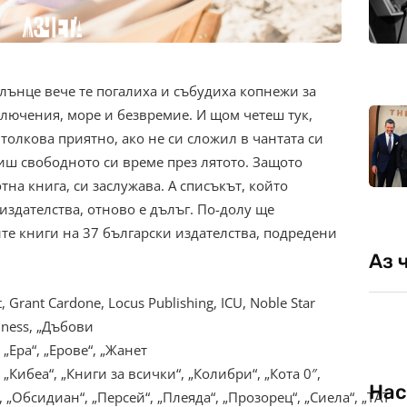
лънце вече тe погалиха и събудиха копнежи за
лючения, море и безвремие. И щом четеш тук,
толкова приятно, ако не си сложил в чантата си
лиш свободното си време през лятото. Защото
тна книга, си заслужава. А списъкът, който
издателства, отново е дълъг. По-долу ще
е книги на 37 български издателства, подредени
Аз 
t, Grant Cardone, Locus Publishing, ICU, Noble Star
liness, „Дъбови
 „Ера“, „Ерове“, „Жанет
, „Кибеа“, „Книги за всички“, „Колибри“, „Кота 0″,
Нас
 „Обсидиан“, „Персей“, „Плеяда“, „Прозорец“, „Сиела“, „ТАТ