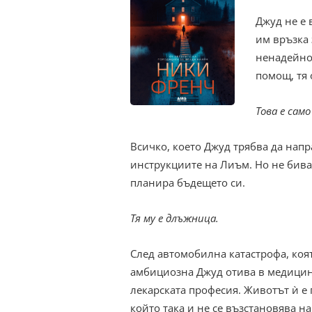
Джуд не е 
им връзка 
ненадейно 
помощ, тя 
Това е само
Всичко, което Джуд трябва да напра
инструкциите на Лиъм. Но не бива 
планира бъдещето си.
Тя му е длъжница.
След автомобилна катастрофа, коя
амбициозна Джуд отива в медицинс
лекарската професия. Животът ѝ е 
който така и не се възстановява н