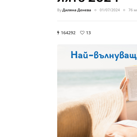
By
Диляна Денева
01/07/2024
76 м
164292
13