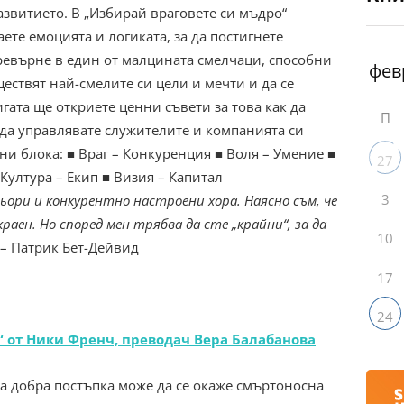
азвитието. В „Избирай враговете си мъдро“
ете емоцията и логиката, за да постигнете
ревърне в един от малцината смелчаци, способни
ществят най-смелите си цели и мечти и да се
игата ще откриете ценни съвети за това как да
П
 да управлявате служителите и компанията си
ни блока: ■ Враг – Конкуренция ■ Воля – Умение ■
27
Култура – Екип ■ Визия – Капитал
3
ьори и конкурентно настроени хора. Наясно съм, че
раен. Но според мен трябва да сте „крайни“, за да
10
– Патрик Бет-Дейвид
17
24
“ от Ники Френч, преводач Вера Балабанова
а добра постъпка може да се окаже смъртоносна