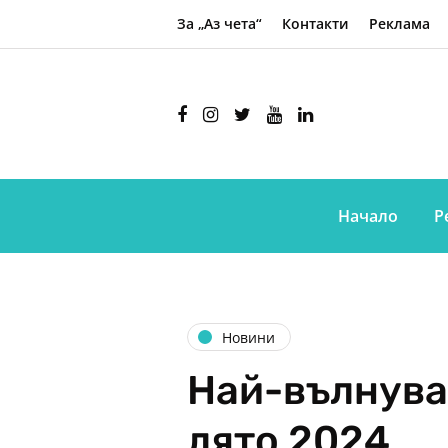
За „Аз чета“
Контакти
Реклама
Начало
Р
Новини
Най-вълнува
лято 2024