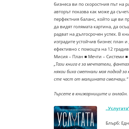
бизнеса ви по скоростния път на р
авторът показва как може да съчета
перфектния баланс, който ще ви п
да видят голямата картина, да осъ
радват на дългосрочен успех. В кн
изградите устойчив бизнес план и
ефективно с помощта на 12 градив
Мисия – План ■ Мечти – Системи ■ 
„Тази книга е за мечтатели, фантаз
някои биха сметнали моя подход за к
сте част от малцината смелчаци.“
Търсете в книжарниците и онлайн.
„Услугата
Блърб: Едн