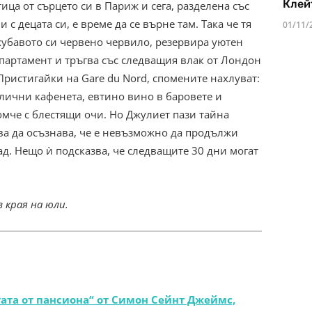
Клей
тица от сърцето си в Париж и сега, разделена със
и с децата си, е време да се върне там. Така че тя
01/11/
хубавото си червено червило, резервира уютен
партамент и тръгва със следващия влак от Лондон
Пристигайки на Gare du Nord, спомените нахлуват:
лични кафенета, евтино вино в баровете и
мче с блестящи очи. Но Джулиет пази тайна
чва да осъзнава, че е невъзможно да продължи
ад. Нещо ѝ подсказва, че следващите 30 дни могат
в края на юли.
та от пансиона“ от Симон Сейнт Джеймс,