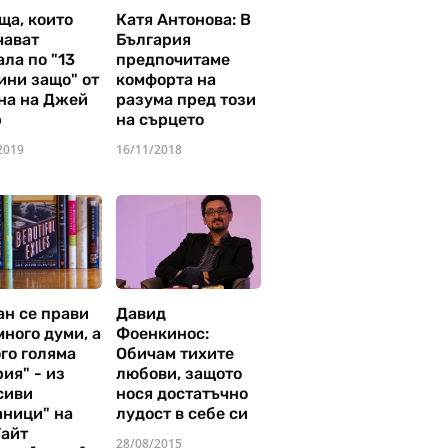
ща, които
Катя Антонова: В
чават
България
ла по "13
предпочитаме
ини защо" от
комфорта на
на на Джей
разума пред този
р
на сърцето
2019
16/11/2018
ан се прави
Давид
много думи, а
Фоенкинос:
го голяма
Обичам тихите
ия" - из
любови, защото
сиви
нося достатъчно
аници" на
лудост в себе си
Уайт
28/08/2015