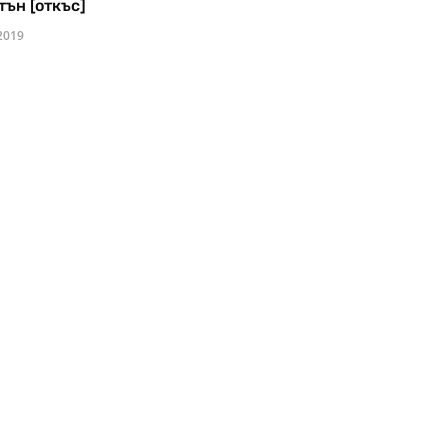
тън [откъс]
2019