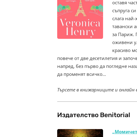
оставя час
съпруга си 
слага най-
тавански а
за Париж. 
оживени у
красиво мо
повече от две десетилетия и запо
напред, без първо да погледне наз
да променят всичко…
Търсете в книжарниците и онлайн
Издателство Benitorial
„Момичета