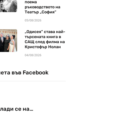
поема
ръководството на
Театър „София“
05/08/2026
„Одисея“ става най-
търсената книга в
САЩ след филма на
Кристофър Нолан
04/08/2026
чета във Facebook
лади се на…