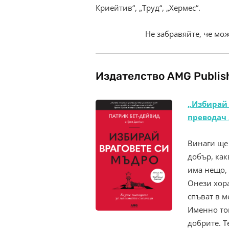
Криейтив“, „Труд“, „Хермес“.
Не забравяйте, че мо
Издателство AMG Publis
„Избирай 
преводач 
Винаги ще 
добър, как
има нещо, 
Онези хора
спъват в м
Именно тов
добрите. Т