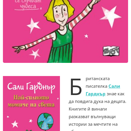
Б
ританската
писателка
Сали
Гарднър
знае как
да повдига духа на децата.
Книгите й винаги
разказват вълнуващи
истории за мечтите на