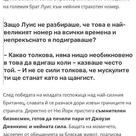
на големия брат Луис към нейния страхотен номер.
Защо Луис не разбираше, че това е най-
великият номер на всички времена и
непрекъснато я подиграваше?
– Какво толкова, няма нищо необикновено
в това да вдигаш коли – казваше често
той. – И не се сили толкова, че мускулите
ти ще станат като на щангист.
След победата на младата госпожица над най-силния
британец, славата й се разнася дори извън границите на
страната. Директно от Ню Йорк пристига
съмнителен
бизнесмен, готов да печели пари от Джоузи
Дженкинс и нейната сила.
Бащата на момичето,
заслепен от обещанията за бляскав живот, подписва