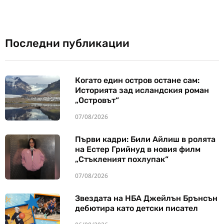
Последни публикации
Когато един остров остане сам:
Историята зад исландския роман
„Островът“
07/08/2026
Първи кадри: Били Айлиш в ролята
на Естер Грийнуд в новия филм
„Стъкленият похлупак“
07/08/2026
Звездата на НБА Джейлън Брънсън
дебютира като детски писател