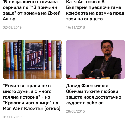
19 неща, които отличават
Катя Антонова: В
сериала по "13 причини
България предпочитаме
защо" от романа на Джей
комфорта на разума пред
Ашър
този на сърцето
02/08/2019
16/11/2018
"Роман се прави не с
Давид Фоенкинос:
много думи, а с много
Обичам тихите любови,
голяма история" - из
защото нося достатъчно
"Красиви изгнаници" на
лудост в себе си
Мег Уайт Клейтън [откъс]
28/08/2015
01/11/2019