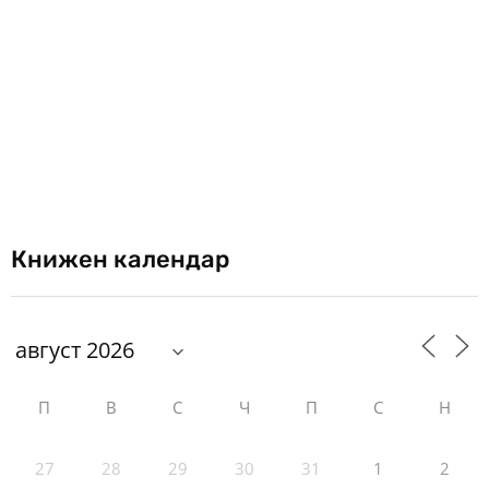
Книжен календар
П
В
С
Ч
П
С
Н
27
28
29
30
31
1
2