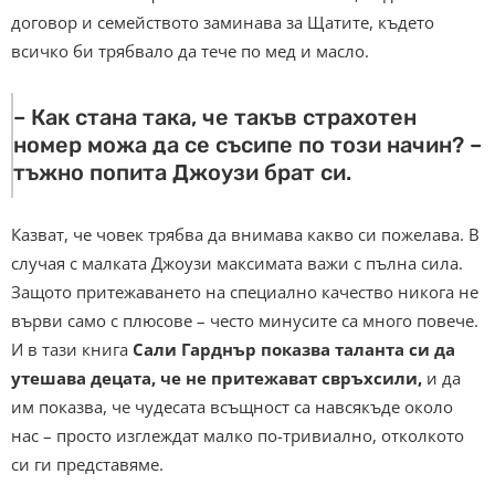
договор и семейството заминава за Щатите, където
всичко би трябвало да тече по мед и масло.
– Как стана така, че такъв страхотен
номер можа да се съсипе по този начин? –
тъжно попита Джоузи брат си.
Казват, че човек трябва да внимава какво си пожелава. В
случая с малката Джоузи максимата важи с пълна сила.
Защото притежаването на специално качество никога не
върви само с плюсове – често минусите са много повече.
И в тази книга
Сали Гарднър показва таланта си да
утешава децата, че не притежават свръхсили,
и да
им показва, че чудесата всъщност са навсякъде около
нас – просто изглеждат малко по-тривиално, отколкото
си ги представяме.