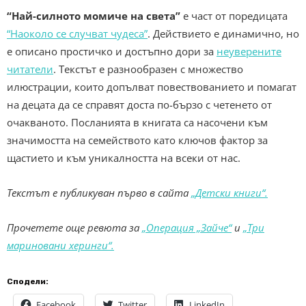
“Най-силното момиче на света”
е част от поредицата
“Наоколо се случват чудеса”
. Действието е динамично, но
е описано простичко и достъпно дори за
неуверените
читатели
. Текстът е разнообразен с множество
илюстрации, които допълват повествованието и помагат
на децата да се справят доста по-бързо с четенето от
очакваното. Посланията в книгата са насочени към
значимостта на семейството като ключов фактор за
щастието и към уникалността на всеки от нас.
Текстът е публикуван първо в сайта
„Детски книги“.
Прочетете още ревюта за
„Операция „Зайче“
и
„Три
мариновани херинги“.
Сподели:
Facebook
Twitter
LinkedIn