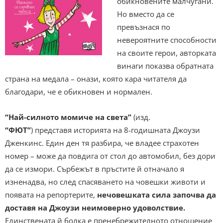
обикновените малчугани.
Но вместо да се
превъзнася по
невероятните способности
на своите герои, авторката
винаги показва обратната
страна на медала – онази, която кара читателя да
благодари, че е обикновен и нормален.
“Най-силното момиче на света”
(изд.
“ФЮТ”
)
представя историята на 8-годишната Джоузи
Дженкинс. Един ден тя разбира, че владее страхотен
номер – може да повдига от стол до автомобил, без дори
да се измори. Сърбежът в пръстите й отначало я
изненадва, но след спасяването на човешки животи и
появата на репортерите,
нечовешката сила започва да
доставя на Джоузи неимоверно удоволствие.
Единствената й болка е пренебрежителното отношение