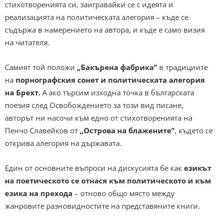
стихотворенията си, заигравайки се с идеята и
реализацията на политическата алегория – къде се
съдържа в намерението на автора, и къде е само визия
на читателя.
Самият той положи
„Бакърена фабрика”
в традициите
на
порнографския сонет и политическата алегория
на Брехт.
А ако търсим изходна точка в българската
поезия след Освобождението за този вид писане,
авторът ни насочи към едно от стихотворенията на
Пенчо Славейков от
„Острова на блажените”
, където се
открива алегория на държавата.
Един от основните въпроси на дискусията бе как
езикът
на поетическото се отнася към политическото и към
езика на прехода
– отново общо място между
жанровите разновидностите на представяните книги.