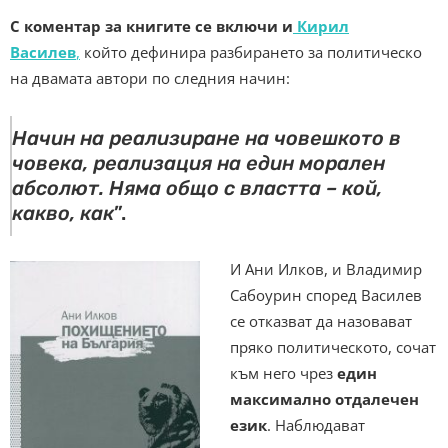
С коментар за книгите се включи и
Кирил
Василев
,
който дефинира разбирането за политическо
на двамата автори по следния начин:
Начин на реализиране на човешкото в
човека, реализация на един морален
абсолют. Няма общо с властта – кой,
какво, как
”.
И Ани Илков, и Владимир
Сабоурин според Василев
се отказват да назовават
пряко политическото, сочат
към него чрез
един
максимално отдалечен
език
. Наблюдават