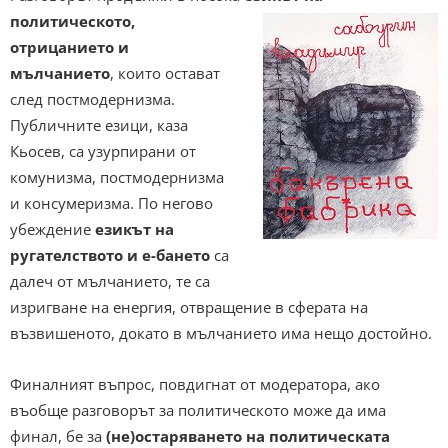
политическото,
отрицанието и
мълчанието
, които остават
след постмодернизма.
Публичните езици, каза
Кьосев, са узурпирани от
комунизма, постмодернизма
и консумеризма. По негово
убеждение
езикът на
ругателството и е-бането
са
далеч от мълчанието, те са
изригване на енергия, отвращение в сферата на
възвишеното, докато в мълчанието има нещо достойно.
Финалният въпрос, повдигнат от модератора, ако
въобще разговорът за политическото може да има
финал, бе за
(не)остаряването на политическата