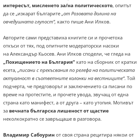
интересът, мисленето за/на политическото
, опитът
да се „изкарат българите
„от Розовата долина на
овчедушната глупост“,
както пише Ани Илков.
Авторите сами представиха книгите си и прочетоха
откъси от тях, под опитните модераторски насоки
на Александър Кьосев. Ани Илков сподели, че гледа на
„Похищението на България”
като на сборник от кратки
есета,
„писани с прекъсвания по релефа на политическата
актуалност в съответните колонки на вестниците“
. Той
подчерта, че предговорът и заключението са писани по
време на протестите, и прочете увода, звучащ от една
страна като манифест, а от друга – като утопия. Мотивът
за
вечната българска лишеност от щастие
неколкократно се завръщаше в разговора.
Владимир Сабоурин
от своя страна рецитира някои от