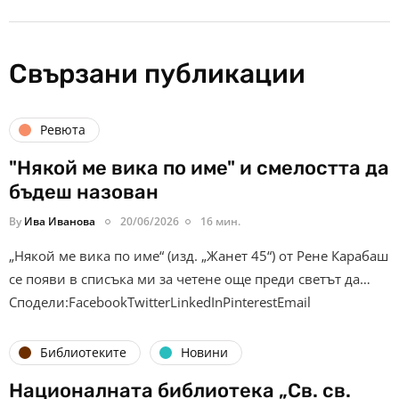
Свързани публикации
Ревюта
"Някой ме вика по име" и смелостта да
бъдеш назован
By
Ива Иванова
20/06/2026
16 мин.
„Някой ме вика по име“ (изд. „Жанет 45“) от Рене Карабаш
се появи в списъка ми за четене още преди светът да…
Сподели:FacebookTwitterLinkedInPinterestEmail
Библиотеките
Новини
Националната библиотека „Св. св.