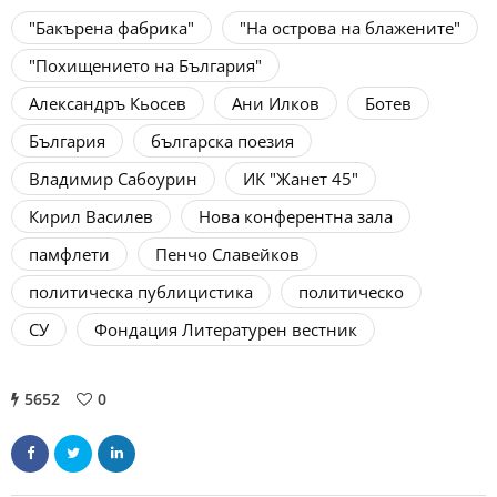
"Бакърена фабрика"
"На острова на блажените"
"Похищението на България"
Александръ Кьосев
Ани Илков
Ботев
България
българска поезия
Владимир Сабоурин
ИК "Жанет 45"
Кирил Василев
Нова конферентна зала
памфлети
Пенчо Славейков
политическа публицистика
политическо
СУ
Фондация Литературен вестник
5652
0