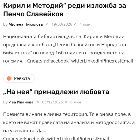
Кирил и Методий“ реди изложба за
Пенчо Славейков
By
Милена Николова
19/03/2026
1 мин.
Националната библиотека „Св. св. Кирил и Методий“
представя изложбата „Пенчо Славейков и Народната
библиотека“ по повод 160 години от рождението на
големия… Сподели:FacebookTwitterLinkedInPinterestEmail
Ревюта
„На нея“ принадлежи любовта
By
Ива Иванова
05/12/2025
6 мин.
Поезията винаги е лична територия. Тя е онова поле, в
което не важат правилата на анализа и методологията, а
на усещането. Да,…
Сподели:FacebookTwitterLinkedInPinterestEmail