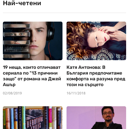
Най-четени
19 неща, които отличават
Катя Антонова: В
сериала по "13 причини
България предпочитаме
защо" от романа на Джей
комфорта на разума пред
Ашър
този на сърцето
02/08/2019
16/11/2018