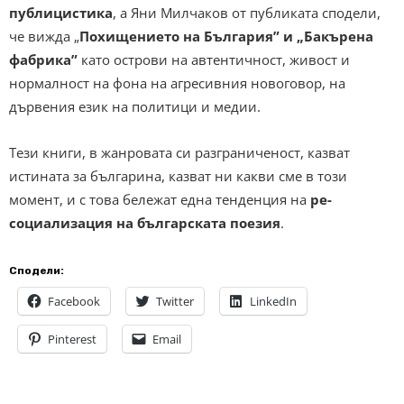
публицистика
, а Яни Милчаков от публиката сподели,
че вижда „
Похищението на България” и „Бакърена
фабрика”
като острови на автентичност, живост и
нормалност на фона на агресивния новоговор, на
дървения език на политици и медии.
Тези книги, в жанровата си разграниченост, казват
истината за българина, казват ни какви сме в този
момент, и с това бележат една тенденция на
ре-
социализация на българската поезия
.
Сподели:
Facebook
Twitter
LinkedIn
Pinterest
Email