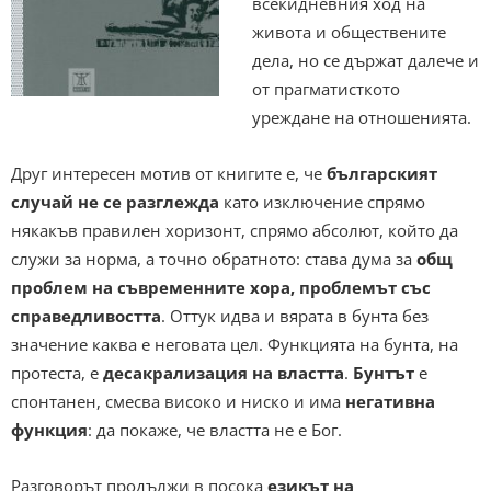
всекидневния ход на
живота и обществените
дела, но се държат далече и
от прагматисткото
уреждане на отношенията.
Друг интересен мотив от книгите е, че
българският
случай не се разглежда
като изключение спрямо
някакъв правилен хоризонт, спрямо абсолют, който да
служи за норма, а точно обратното: става дума за
общ
проблем на съвременните хора,
проблемът със
справедливостта
. Оттук идва и вярата в бунта без
значение каква е неговата цел. Функцията на бунта, на
протеста, е
десакрализация на властта
.
Бунтът
е
спонтанен, смесва високо и ниско и има
негативна
функция
: да покаже, че властта не е Бог.
Разговорът продължи в посока
езикът на