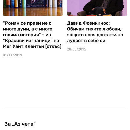
"Роман се прави не с
Давид Фоенкинос:
много думи, а с много
Обичам тихите любови,
голяма история" - из
защото нося достатъчно
"Красиви изгнаници" на
лудост в себе си
Мег Уайт Клейтън [откъс]
28/08/2015
01/11/2019
За „Аз чета“