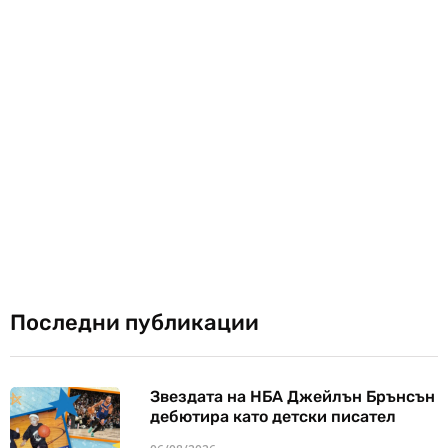
Последни публикации
Звездата на НБА Джейлън Брънсън
дебютира като детски писател