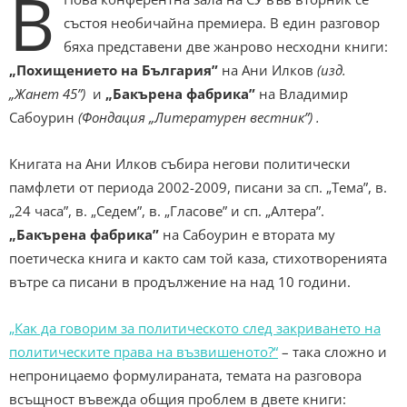
В
състоя необичайна премиера. В един разговор
бяха представени две жанрово несходни книги:
„Похищението на България”
на Ани Илков
(изд.
„Жанет 45”)
и
„Бакърена фабрика”
на Владимир
Сабоурин
(Фондация „Литературен вестник”) .
Книгата на Ани Илков събира негови политически
памфлети от периода 2002-2009, писани за сп. „Тема”, в.
„24 часа”, в. „Седем”, в. „Гласове” и сп. „Алтера”.
„Бакърена фабрика”
на Сабоурин е втората му
поетическа книга и както сам той каза, стихотворенията
вътре са писани в продължение на над 10 години.
„Как да говорим за политическото след закриването на
политическите права на възвишеното?“
– така сложно и
непроницаемо формулираната, темата на разговора
всъщност въвежда общия проблем в двете книги: