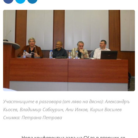
Участниците в разговора (от ляво на дясно): Александръ
Кьосев, Владимир Сабоурин, Ани Илков, Кирил Василев
Снимка: Петрана Петрова
Нова конферентна зала на СУ във вторник се