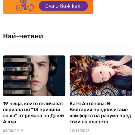
Най-четени
19 неща, които отличават
Катя Антонова: В
сериала по "13 причини
България предпочитаме
защо" от романа на Джей
комфорта на разума пред
Ашър
този на сърцето
02/08/2019
16/11/2018