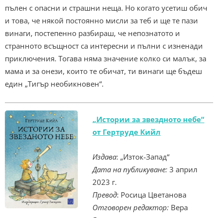
пълен с опасни и страшни неща. Но когато усетиш обич
и това, че някой постоянно мисли за теб и ще те пази
винаги, постепенно разбираш, че непознатото и
странното всъщност са интересни и пълни с изненади
приключения. Тогава няма значение колко си малък, за
мама и за онези, които те обичат, ти винаги ще бъдеш
един „Тигър необикновен“.
„Истории за звездното небе“
от Гертруде Кийл
Издава
: „Изток-Запад“
Дата на публикуване:
3 април
2023 г.
Превод
: Росица Цветанова
Отговорен редактор:
Вера