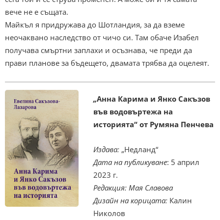
вече не е същата.
Майкъл я придружава до Шотландия, за да вземе
неочаквано наследство от чичо си. Там обаче Изабел
получава смъртни заплахи и осъзнава, че преди да
прави планове за бъдещето, двамата трябва да оцелеят.
„
Анна Карима и Янко Сакъзов
във водовъртежа на
историята“ от Румяна Пенчева
Издава:
„Недланд“
Дата на публикуване
: 5 април
2023 г.
Редакция: Мая Славова
Дизайн на корицата:
Калин
Николов