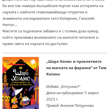
би все пак намира вълшебния портал към историята на
науката с нейните главозамайващи открития и
знаменити изследователи като Коперник, Галилей,
Нютон…
Фактите са поднесени забавно и с голяма доза хумор,
който приковава вниманието на малките читатели и
прави света на науката по-достъпен.
„Шаро Холмс и проклятието
на маската на фараона“
от Тим
Колинс
Издава:
„Ентусиаст“
Дата на публикуване
: 5 април
2023 г.
Превод:
Анелия Петрунова