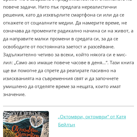
повече задачи. Нито пък предлага нереалистични
решения, като да изхвърлите смартфона си или да се
откажете от социалните медии. Да намерите време, не
означава да промените радикално начина си на живот, а
да направите малки промени в средата си, за да се
освободите от постоянната заетост и разсейване.
Задължително четиво за всеки, който някога си е мис­
лил: „Само ако имаше повече часове в деня…“. Тази книга
ще ви помогне да спрете да реагирате пасивно на
изискванията на съвременния свят и да започнете
умишлено да отделяте време за нещата, които имат
значение.
„
Октомври, октомври“ от Катя
Бейлън