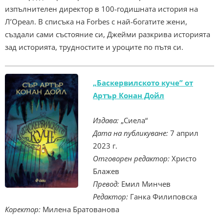
изпълнителен директор в 100-годишната история на
Л’Ореал. В списъка на Forbes
с най-богатите жени,
създали сами състояние си, Джейми разкрива историята
зад историята, трудностите и уроците по пътя си.
„Баскервилското куче” от
Артър Конан Дойл
Издава:
„Сиела“
Дата на публикуване:
7 април
2023 г.
Отговорен редактор:
Христо
Блажев
Превод:
Емил Минчев
Редактор:
Ганка Филиповска
Коректор:
Милена Братованова