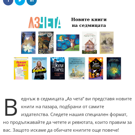
В
еднъж в седмицата „Аз чета“ ви представя новите
книги на пазара, подбрани от самите
издателства. Следете нашия специален формат,
но продължавайте да четете и ревютата, които правим за
вас. Защото искаме да обичате книгите още повече!