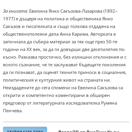
За книгата:
Евелина Янко Сакъзова-Лазарова (1892–
1977) е дъщеря на политика и общественика Янко
Сакъзов и писателката и също толкова отдадена на
общественополезни дела Анна Карима. Авторката е
започнала да събира материал за тях още през 50-те
години на ХХ век, за да ги довърши две десетилетия по-
късно. Разказва простичко, без излишни отклонения и с
ясното съзнание, че те заслужават бъдещите поколения
да ги познават, да оценят техните приноси в социалния,
политическия и културния живот на страната ни.
Неиздадените до сега спомени на Евелина Сакъзова са
открити и компетентно коментирани в обширен
предговор от литературната изследователка Румяна
Пенчева.
„
Вярвай!
“
от Джейми Кърн