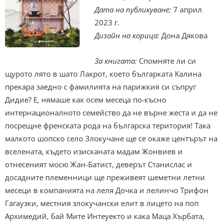
Дата на публикуване:
7 април
2023 г.
Дизайн на корица:
Дона Дякова
За книгата:
Спомняте ли си
щурото лято в шато Лакрот, което българката Калина
прекара заедно с фамилията на парижкия си съпруг
Дидие? Е, нямаше как осем месеца по-късно
интернационалното семейство да не върне жеста и да не
посрещне френската рода на българска територия! Така
малкото шопско село Злокучане ще се окаже центърът на
вселената, където изисканата мадам Жонвиев и
отнесеният мосю Жан-Батист, деверът Станислас и
досадните племенници ще преживеят шеметни летни
месеци в компанията на леля Дочка и лелинчо Трифон
Гагаузки, местния злокучански елит в лицето на поп
Архимедий, бай Мите Интеуекто и кака Маца Хърбата,