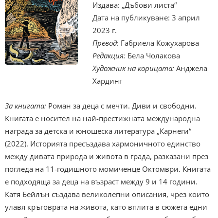
Издава: „Дъбови листа“
Дата на публикуване: 3 април
2023 г.
Превод
: Габриела Кожухарова
Редакция:
Бела Чолакова
Художник на корицата:
Анджела
Хардинг
За книгата:
Роман за деца с мечти. Диви и свободни.
Книгата е носител на най-престижната международна
награда за детска и юношеска литература „Карнеги“
(2022). Историята пресъздава хармоничното единство
между дивата природа и живота в града, разказани през
погледа на 11-годишното момиченце Октомври. Книгата
е подходяща за деца на възраст между 9 и 14 години.
Катя Бейлън създава великолепни описания, чрез които
улавя кръговрата на живота, като вплита в сюжета едни