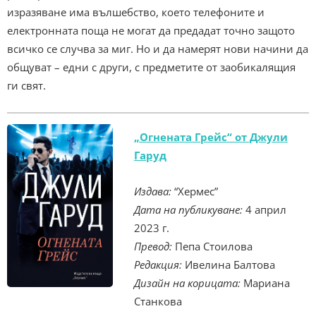
изразяване има вълшебство, което телефоните и
електронната поща не могат да предадат точно защото
всичко се случва за миг. Но и да намерят нови начини да
общуват – едни с други, с предметите от заобикалящия
ги свят.
„Огнената Грейс“ от Джули
Гаруд
Издава:
“Хермес”
Дата на публикуване:
4 април
2023 г.
Превод:
Пепа Стоилова
Редакция:
Ивелина Балтова
Дизайн на корицата:
Мариана
Станкова