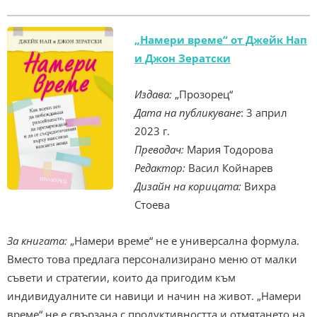
„Намери време“ от Джейк Нап
и Джон Зератски
Издава:
„Прозорец“
Дата на публикуване
: 3 април
2023 г.
Преводач:
Мария Тодорова
Редактор:
Васил Койнарев
Дизайн на корицата:
Вихра
Стоева
За книгата:
„Намери време“ не е универсална формула.
Вместо това предлага персонализирано меню от малки
съвети и стратегии, които да пригодим към
индивидуалните си навици и начин на живот. „Намери
време“ не е свързана с продуктивността и отмятането на