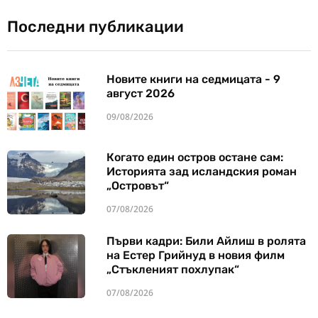
Последни публикации
Новите книги на седмицата - 9
август 2026
09/08/2026
Когато един остров остане сам:
Историята зад исландския роман
„Островът“
07/08/2026
Първи кадри: Били Айлиш в ролята
на Естер Грийнуд в новия филм
„Стъкленият похлупак“
07/08/2026