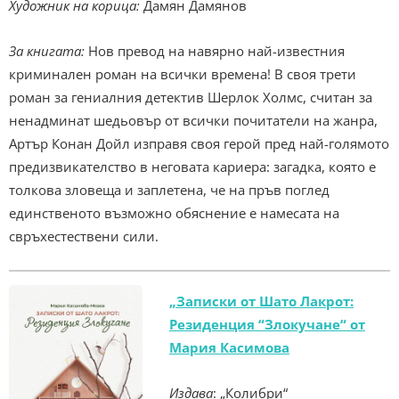
Художник на корица:
Дамян Дамянов
За книгата:
Нов превод на навярно най-известния
криминален роман на всички времена! В своя трети
роман за гениалния детектив Шерлок Холмс, считан за
ненадминат шедьовър от всички почитатели на жанра,
Артър Конан Дойл изправя своя герой пред най-голямото
предизвикателство в неговата кариера: загадка, която е
толкова зловеща и заплетена, че на пръв поглед
единственото възможно обяснение е намесата на
свръхестествени сили.
„Записки от Шато Лакрот:
Резиденция “Злокучане“ от
Мария Касимова
Издава
: „Колибри“