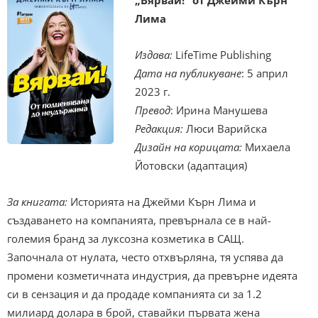
Лима
Издава:
LifeTime Publishing
Дата на публикуване
: 5 април
2023 г.
Превод
: Ирина Манушева
Редакция:
Люси Варийска
Дизайн на корицата:
Михаела
Йотовски (адаптация)
За книгата:
Историята на Джейми Кърн Лима и
създаването на компанията, превърнала се в най-
големия бранд за луксозна козметика в САЩ.
Започнала от нулата, често отхвърляна, тя успява да
промени козметичната индустрия, да превърне идеята
си в сензация и да продаде компанията си за 1.2
милиард долара в брой, ставайки първата жена