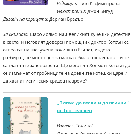
Редакция:
Петя К. Димитрова
Илюстрации:
Джон Бигуд
Дизайн на корицата:
Дериан Брадър
За книгата:
Шаро Холмс, най-великият кучешки детектив
в света, и неговият доверен помощник доктор Котсън се
отправят на заслужена почивка в Египет, където
разбират, че много ценна маска е била открадната… и те
са главните заподозрени! Ще могат ли Холмс и Котсън да
се измъкнат от гробниците на древните котешки царе и
да хванат истинския крадец навреме?
„Писма до всeки и до всички“
от Тон Телехен
Издава:
„Точица“
Дата на публикуване:
4 април