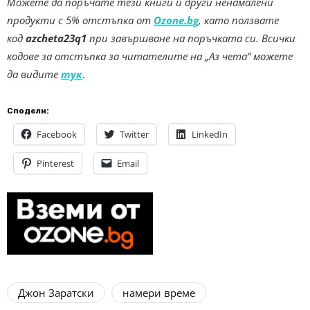
Можете да поръчате тези книги и други ненамалени
продукти с 5% отстъпка от
Ozone.bg
, като ползвате
код
azcheta23q1
при завършване на поръчката си.
Всички
кодове за отстъпка за читателите на „Аз чета“ можете
да видите
тук
.
Сподели:
Facebook
Twitter
LinkedIn
Pinterest
Email
Джон Заратски
намери време