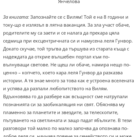
Янчелова
За книгата:
Запознайте се с Вилям! Той е на 8 години и
току-що е излязъл в лятна ваканция. За зла участ обаче,
родителите му са заети и се налага да прекара цяла
седмица при ексцентричната си и намусена леля Гунвор.
Докато скучае, той тръгва да тършува из старата къща с
надеждата да открие вълшебен портал към по-
вълнуващи светове. Не щеш ли обаче, намира нещо по-
ценно – копчето, което кара леля Гунвор да разказва
истории. А тя знае много за това как е устроена вселената
и успява да разпали любопитството на Вилям.
Вдъхновява го да разбере как всъщност сме натрупали
познанията си за заобикалящия ни свят. Обяснява му
пламенно за планетите и звездите, за телескопите,
пътуването на светлината и защо падат ябълките. В тези
разговори той малко по малко започва да опознава по-
добре леля си, научава повече за семейството си и може