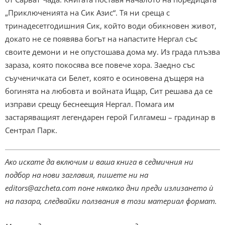
„Приключенията на Сик Азис“. Тя ни среща с
тринадесетгодишния Сик, който води обикновен живот,
докато не се появява богът на напастите Нергал със
своите демони и не опустошава дома му. Из града плъзва
зараза, която покосява все повече хора. Заедно със
съученичката си Белет, която е осиновена дъщеря на
богинята на любовта и войната Ищар, Сит решава да се
изправи срещу беснеещия Нергал. Помага им
застаряващият легендарен герой Гилгамеш – градинар в
Сентрал Парк.
Ако искате да включим и ваша книга в седмичния ни
подбор на нови заглавия, пишете ни на
editors@azcheta.com
поне няколко дни преди излизането ѝ
на пазара, следвайки ползвания в този материал формат.