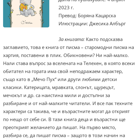
2023 г.
Превод: Боряна Кацарска
Илюстрации: Джесика Албърг
За книгата:
Както подсказва
заглавието, това е книга от писма – старомодни писма на
хартия, поставени в плик. Обикновени? Ни най-малко.
Нали става въпрос за вселената на Телехен, в която всеки
обитател на гората има свой неподражаем характер,
също като в „Мечо Пух“ или други любими детски
класики. Катерицата, мравката, слонът, щурецът,
мечокът и др. са наистина мили и достъпни за
разбиране и от най-малките читатели. И все пак техните
характери са такива, че и възрастните могат да открият
по нещо от себе си. В тази книга деца и възрастни ще
преоткрият желанието да пишат. На първо място,
разбира се, да пишат писма – защото в този начин на