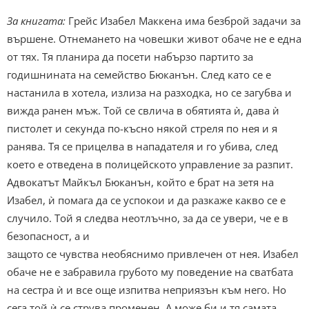
За книгата:
Грейс Изабел Маккена има безброй задачи за
вършене. Отнемането на човешки живот обаче не е една
от тях. Тя планира да посети набързо партито за
годишнината на семейство Бюканън. След като се е
настанила в хотела, излиза на разходка, но се загубва и
вижда ранен мъж. Той се свлича в обятията ѝ, дава ѝ
пистолет и секунда по-късно някой стреля по нея и я
ранява. Тя се прицелва в нападателя и го убива, след
което е отведена в полицейското управление за разпит.
Адвокатът Майкъл Бюканън, който е брат на зетя на
Изабел, ѝ помага да се успокои и да разкаже какво се е
случило. Той я следва неотлъчно, за да се увери, че е в
безопасност, а и
защото се чувства необяснимо привлечен от нея. Изабел
обаче не е забравила грубото му поведение на сватбата
на сестра ѝ и все още изпитва неприязън към него. Но
сега той ѝ се струва променен. А може би и тя самата