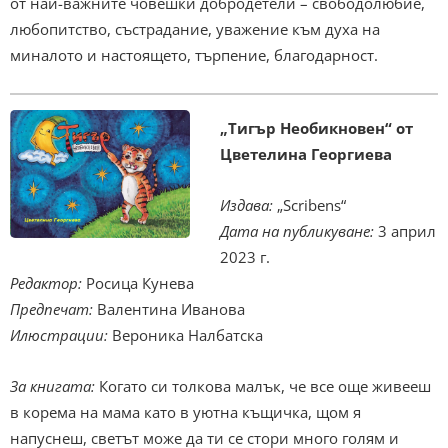
от най-важните човешки добродетели – свободолюбие,
любопитство, състрадание, уважение към духа на
миналото и настоящето, търпение, благодарност.
„Тигър Необикновен“ от
Цветелина Георгиева
Издава:
„Scribens“
Дата на публикуване:
3 април
2023 г.
Редактор:
Росица Кунева
Предпечат:
Валентина Иванова
Илюстрации:
Вероника Налбатска
За книгата:
Когато си толкова малък, че все още живееш
в корема на мама като в уютна къщичка, щом я
напуснеш, светът може да ти се стори много голям и