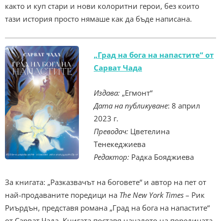
както и куп стари и нови колоритни герои, без които
тази история просто нямаше как да бъде написана.
„Град на бога на напастите“ от
Сарват Чада
Издава:
„Егмонт“
Дата на публикуване
: 8 април
2023 г.
Преводач:
Цветелина
Тенекеджиева
Редактор:
Радка Бояджиева
За книгата: „Разказвачът на боговете“ и автор на пет от
най-продаваните поредици на
The New York Times
– Рик
Риърдън, представя романа „Град на бога на напастите“
от Сарват Чада. Книгата поставя началото на поредицата