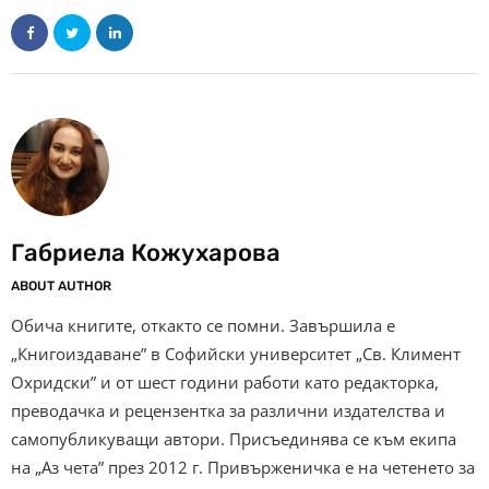
Габриела Кожухарова
ABOUT AUTHOR
Обича книгите, откакто се помни. Завършила е
„Книгоиздаване” в Софийски университет „Св. Климент
Охридски” и от шест години работи като редакторка,
преводачка и рецензентка за различни издателства и
самопубликуващи автори. Присъединява се към екипа
на „Аз чета” през 2012 г. Привърженичка е на четенето за