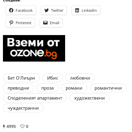
Сподели:
Facebook
Twitter
LinkedIn
Pinterest
Email
Бет О'Лиъри
Ибис
любовни
преводни
проза
романи
романтични
Споделеният апартамент
художествени
чуждестранни
4995
0