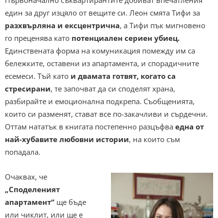
Първоначално съквартирантите добиват впечатления
един за друг изцяло от вещите си. Леон смята Тифи за
разхвърляна и ексцентрична
, а Тифи пък мигновено
го преценява като
потенциален сериен убиец.
Единствената форма на комуникация помежду им са
бележките, оставени из апартамента, и спорадичните
есемеси. Тъй като
и двамата готвят, когато са
стресирани
, те започват да си споделят храна,
разбирайте и емоционална подкрепа. Съобщенията,
които си разменят, стават все по-закачливи и сърдечни.
Оттам нататък в книгата постепенно разцъфва
една от
най-хубавите любовни истории
, на които съм
попадала.
Очаквах, че
„Споделеният
апартамент“
ще бъде
или чиклит, или ще е