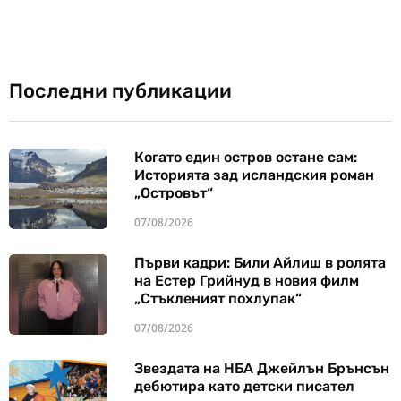
Последни публикации
Когато един остров остане сам:
Историята зад исландския роман
„Островът“
07/08/2026
Първи кадри: Били Айлиш в ролята
на Естер Грийнуд в новия филм
„Стъкленият похлупак“
07/08/2026
Звездата на НБА Джейлън Брънсън
дебютира като детски писател