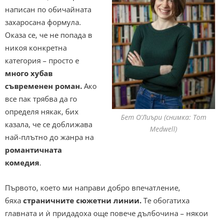
написан по обичайната
захаросана формула.
Оказа се, че не попада в
никоя конкретна
категория – просто е
много хубав
съвременен роман.
Ако
все пак трябва да го
определя някак, бих
Бет О’Лиъри (снимка: Tom
казала, че се доближава
Medwell)
най-плътно до жанра на
романтичната
комедия
.
Първото, което ми направи добро впечатление,
бяха
страничните сюжетни линии.
Те обогатиха
главната и ѝ придадоха още повече дълбочина – някои