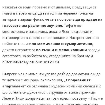
Разказът се води поравно и от двамата, с редуващи се
глави в първо лице. Давам голяма червена точка на
авторката заради факта, че се е постарала
да придаде на
гласовете им различно звучене.
Тифи е по-
многословна и закачлива, докато Леон е сдържан и
интровертен в своето повествование. Настроението на
нейните глави е
по-момичешко и хумористично
,
докато неговите са
по-тъжни и меланхолични
заради
естеството на работата му, страданията на брат му и
обтегнатите му отношения с Кей.
Въпреки че на моменти успява да бъде драматична и да
те натъжи с минорни включвания,
„Споделеният
апартамент“
се отличава с чудесни комични случки и с
цялостната си духовитост, струяща от всяка страница.
Леон и Тифи допринасят за този ефект посвоему – Тифи е
остроумна и самоиронична, докато Леон демонстрира