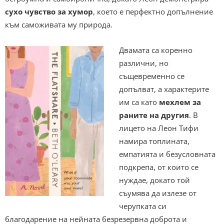
сухо чувство за хумор
, което е перфектно допълнение
към саможивата му природа.
Двамата са коренно
различни, но
същевременно се
допълват, а характерите
им са като
мехлем за
раните на другия
. В
лицето на Леон Тифи
намира топлината,
емпатията и безусловната
подкрепа, от които се
нуждае, докато той
съумява да излезе от
черупката си
благодарение на нейната безрезервна доброта и