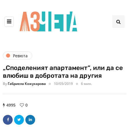
Ревюта
„Споделеният апартамент“, или да се
влюбиш в добротата на другия
By
Габриела Кожухарова
10/05/2019
6 мин.
4995
0