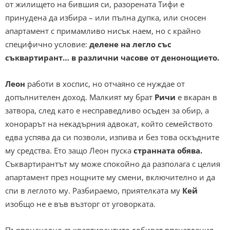
от жилището на бившия си, разорената Тифи е
принудена да избира – или пълна дупка, или сносен
апартамент с примамливо нисък наем, но с крайно
специфично условие:
делене на легло със
съквартирант… в различни часове от денонощието.
Леон
работи в хоспис, но отчаяно се нуждае от
допълнителен доход. Малкият му брат
Ричи
е вкаран в
затвора, след като е несправедливо осъден за обир, а
хонорарът на некадърния адвокат, който семейството
едва успява да си позволи, изпива и без това оскъдните
му средства. Ето защо Леон пуска
странната обява.
Съквартирантът му може спокойно да разполага с целия
апартамент през нощните му смени, включително и да
спи в леглото му. Разбираемо, приятелката му
Кей
изобщо не е във възторг от уговорката.