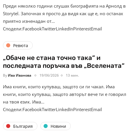
Преди няколко години слушах биографията на Арнолд в
Storytel. Започнах я просто да видя как ще е, но останах
приятно изненадан от…
Сподели:FacebookTwitterLinkedInPinterestEmail
Ревюта
„Обаче не стана точно така“ и
последната поръчка във „Вселената“
By
Ива Иванова
19/06/2026
13 мин.
Има книги, които купуваш, защото си ги чакал. Има
книги, които купуваш, защото авторът вече ти е говорил
на твоя език. Има…
Сподели:FacebookTwitterLinkedInPinterestEmail
България
Новини