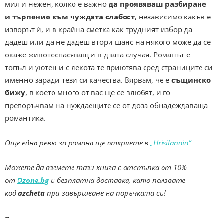
мил и нежен, колко е важно
да проявяваш разбиране
и търпение към чуждата слабост
, независимо какъв е
изворът ѝ, и в крайна сметка как трудният избор да
дадеш или да не дадеш втори шанс на някого може да се
окаже животоспасяващ и в двата случая. Романът е
топъл и уютен и с лекота те приютява сред страниците си
именно заради тези си качества. Вярвам, че е
същинско
бижу
, в което много от вас ще се влюбят, и го
препоръчвам на нуждаещите се от доза обнадеждаваща
романтика.
Още едно ревю за романа ще откриете в
„Hrisilandia“
.
Можете да вземете тази книга с отстъпка от 10%
от
Ozone.bg
и безплатна доставка, като ползвате
код
azcheta
при завършване на поръчката си!