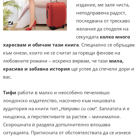
издание, ме заля чиста,
неподправена радост,
последвана от трескаво
желание да споделя на
секундата
колко много
харесвам и обичам тази книга
. Специално се обръщам
към онези, които не се считат за горещи фенове на
любовните романи – искрено вярвам, че тази
мила,
красива и забавна история
ще успее да спечели дори и
вас.
Тифи
работи в малко и неособено печелившо
лондонско издателство, насочено към нишовата
аудитория на книги тип
„Направи си сам“
. Заплатата ѝ е
нищожна, а перспективите за растеж – минимални.
Скорошната ѝ раздяла допълнително влошава
ситуацията. Притисната от обстоятелствата да се изнесе