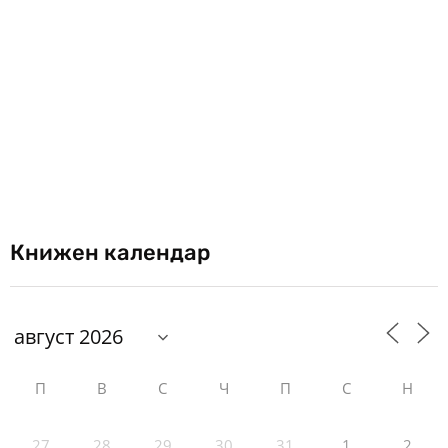
Книжен календар
П
В
С
Ч
П
С
Н
27
28
29
30
31
1
2