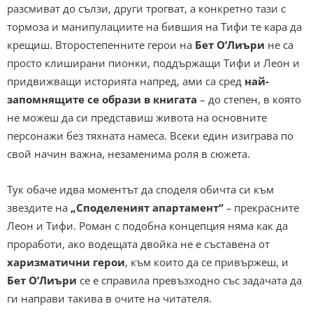
разсмиват до сълзи, други трогват, а конкретно тази с
тормоза и манипулациите на бившия на Тифи те кара да
крещиш. Второстепенните герои на
Бет О’Лиъри
не са
просто клиширани пионки, поддържащи Тифи и Леон и
придвижващи историята напред, ами са сред
най-
запомнящите се образи в книгата
– до степен, в която
не можеш да си представиш живота на основните
персонажи без тяхната намеса. Всеки един изиграва по
свой начин важна, незаменима роля в сюжета.
Тук обаче идва моментът да споделя обичта си към
звездите на
„Споделеният апартамент“
–
прекрасните
Леон и Тифи. Роман с подобна концепция няма как да
проработи, ако водещата двойка не е съставена от
харизматични герои
, към които да се привържеш, и
Бет О’Лиъри
се е справила превъзходно със задачата да
ги направи такива в очите на читателя.