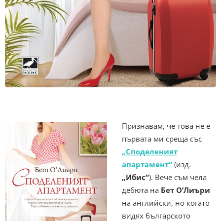
Признавам, че това не е
първата ми среща със
„Споделеният
апартамент“
(изд.
„Ибис“
). Вече съм чела
дебюта на
Бет О’Лиъри
на английски, но когато
видях българското