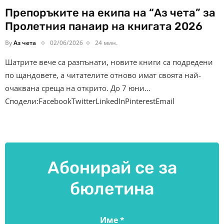
Препоръките на екипа на “Аз чета” за
Пролетния панаир на книгата 2026
By
Аз чета
02/06/2026
24 мин.
Шатрите вече са разпънати, новите книги са подредени
по щандовете, а читателите отново имат своята най-
очаквана среща на открито. До 7 юни…
Сподели:FacebookTwitterLinkedInPinterestEmail
Абонирай се за
бюлетина
Име
*