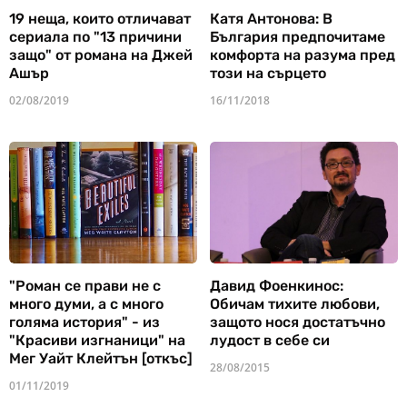
19 неща, които отличават
Катя Антонова: В
сериала по "13 причини
България предпочитаме
защо" от романа на Джей
комфорта на разума пред
Ашър
този на сърцето
02/08/2019
16/11/2018
"Роман се прави не с
Давид Фоенкинос:
много думи, а с много
Обичам тихите любови,
голяма история" - из
защото нося достатъчно
"Красиви изгнаници" на
лудост в себе си
Мег Уайт Клейтън [откъс]
28/08/2015
01/11/2019