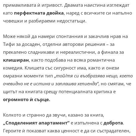
примамливата ѝ игривост. Двамата наистина изглеждат
като
перфектната двойка
, наред с всичките си напълно
човешки и разбираеми недостатъци.
Може някой да намери спонтанния и закачлив нрав на
Тифи за досаден, отделни авторови решения – за
прекалено сладникави и нереалистични, а финала за
клиширан
, както подобава на всяка романтична
комедия. Клишета със сигурност има, както и онези
омразни моменти тип „
той/тя си въобразява нещо, което
очевидно не е истина и заплашва хепиенда“
, но смятам, че
щитът на книгата срещу потенциалната критика е
огромното ѝ сърце.
Колкото и странно да звучи, казано за книга,
„Споделеният апартамент“
е изпълнена с
доброта
.
Героите ѝ показват каква ценност е да си състрадателен,