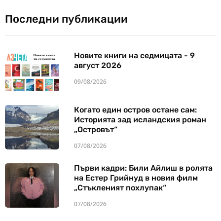
Последни публикации
Новите книги на седмицата - 9
август 2026
09/08/2026
Когато един остров остане сам:
Историята зад исландския роман
„Островът“
07/08/2026
Първи кадри: Били Айлиш в ролята
на Естер Грийнуд в новия филм
„Стъкленият похлупак“
07/08/2026