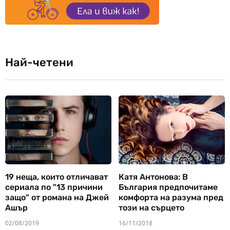
Най-четени
19 неща, които отличават
Катя Антонова: В
сериала по "13 причини
България предпочитаме
защо" от романа на Джей
комфорта на разума пред
Ашър
този на сърцето
02/08/2019
16/11/2018