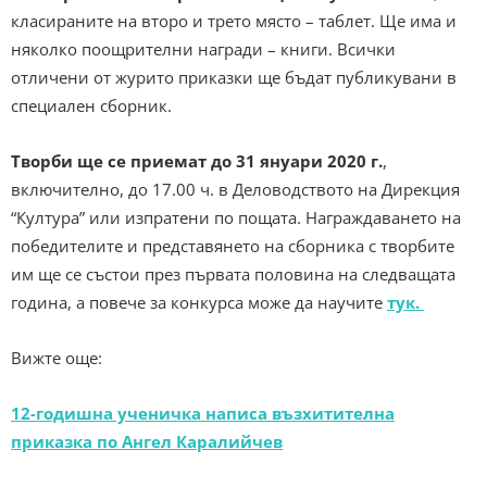
класираните на второ и трето място – таблет. Ще има и
няколко поощрителни награди – книги. Всички
отличени от журито приказки ще бъдат публикувани в
специален сборник.
Творби ще се приемат до 31 януари 2020 г.
,
включително, до 17.00 ч. в Деловодството на Дирекция
“Култура” или изпратени по пощата. Награждаването на
победителите и представянето на сборника с творбите
им ще се състои през първата половина на следващата
година, а повече за конкурса може да научите
тук.
Вижте още:
12-годишна ученичка написа възхитителна
приказка по Ангел Каралийчев