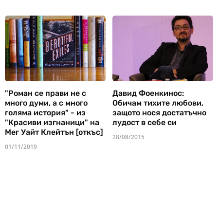
"Роман се прави не с
Давид Фоенкинос:
много думи, а с много
Обичам тихите любови,
голяма история" - из
защото нося достатъчно
"Красиви изгнаници" на
лудост в себе си
Мег Уайт Клейтън [откъс]
28/08/2015
01/11/2019