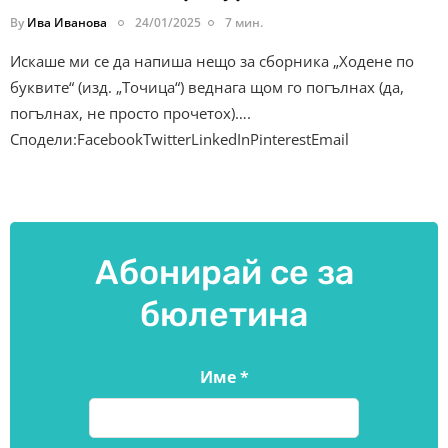
By
Ива Иванова
24/01/2025
7 мин.
Искаше ми се да напиша нещо за сборника „Ходене по
буквите“ (изд. „Точица“) веднага щом го погълнах (да,
погълнах, не просто прочетох)….
Сподели:FacebookTwitterLinkedInPinterestEmail
Абонирай се за
бюлетина
Име
*