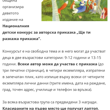
община
организира
деветото
издание на
Националния
детски конкурс за авторска приказка „Ще ти
разкажа приказка”.
Конкурсът е на свободна тема и в него могат да участват
деца в две възрастови категории: 9-12 години и 13-15
години.
Всеки автор може да участва с приказка
(до
три печатни страници), в четири екземпляра, изпратени
в запечатан плик, като изпише върху всеки от четирите
екземпляра лични данни (трите имена, дата на раждане,
град, точен адрес, училище и телефон за връзка).
За всяка възрастова група са предвидени 3 награди.
Класираните на първо място ще получат лаптоп
,