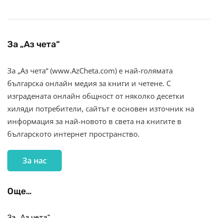
За „Аз чета“
За „Аз чета“ (www.AzCheta.com) е най-голямата
българска онлайн медия за книги и четене. С
изградената онлайн общност от няколко десетки
хиляди потребители, сайтът е основен източник на
информация за най-новото в света на книгите в
българското интернет пространство.
За нас
Още…
За „Аз чета“