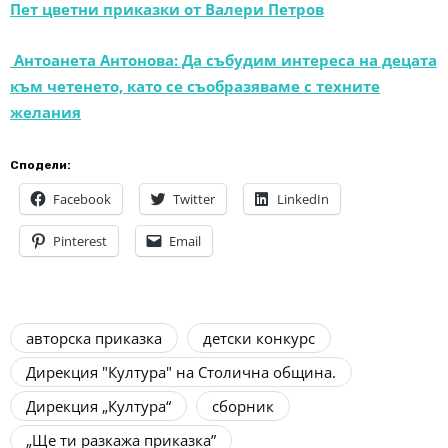
Пет цветни приказки от Валери Петров
Антоанета Антонова: Да събудим интереса на децата
към четенето, като се съобразяваме с техните
желания
Сподели:
Facebook
Twitter
LinkedIn
Pinterest
Email
авторска приказка
детски конкурс
Дирекция "Култура" на Столична община.
Дирекция „Култура“
сборник
„Ще ти разкажа приказка”