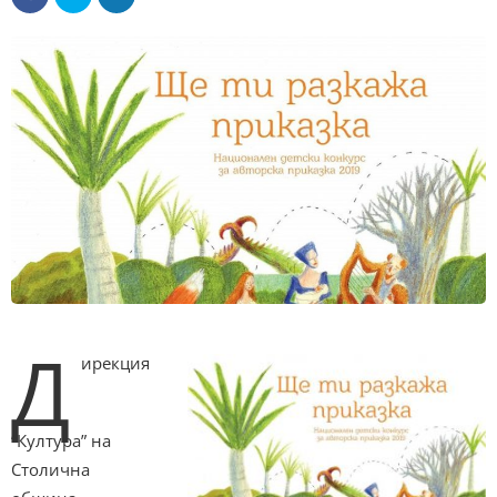
Д
ирекция
“Култура” на
Столична