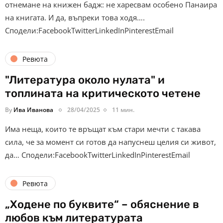
отнемане на книжен бадж: не харесвам особено Панаира
на книгата. И да, въпреки това ходя….
Сподели:FacebookTwitterLinkedInPinterestEmail
Ревюта
"Литература около нулата" и
топлината на критическото четене
By
Ива Иванова
28/04/2025
11 мин.
Има неща, които те връщат към стари мечти с такава
сила, че за момент си готов да напуснеш целия си живот,
да… Сподели:FacebookTwitterLinkedInPinterestEmail
Ревюта
„Ходене по буквите“ – обяснение в
любов към литературата