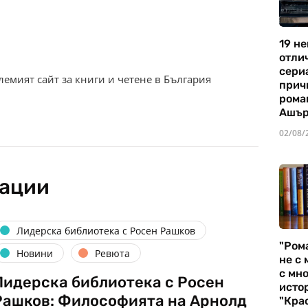
19 не
отли
сериа
олемият сайт за книги и четене в България
прич
рома
Ашъ
02/08/
кации
Лидерска библиотека с Росен Рашков
"Ром
Новини
Ревюта
не с 
с мно
Лидерска библиотека с Росен
истор
Рашков: Философията на Арнолд
"Кра