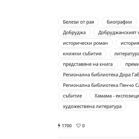
Белези от рая
биографии
Добруджа
Добруджанският 
исторически роман
истори
книжни събития
литератур
представяне на книга
преми
Регионална библиотека Дора Га
Регионална библиотека Пенчо С
събитие
Хамама - експозиц
художествена литература
1700
0