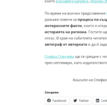
които
Елисавета Багряна
,
Йордан 
По време на всички представяния
разкаже повече за
процеса по съз
интересните факти
, които е отк
историята на региона
. Гостите щ
откъс. В края на събитията читател
автограф от авторката
и да ѝ зад
Стефка Станчева
ще се срещне с чи
през септември, като издателство
Книгите на Стефка
Сподели:
Facebook
Twitter
Lin