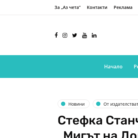
За „Аз чета“
Контакти
Реклама
Начало
Р
Новини
От издателства
Стефка Стан
„Мигът на До