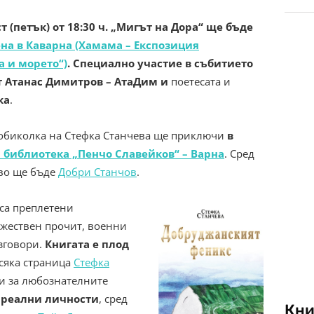
ст (петък) от 18:30 ч. „Мигът на Дора“ ще бъде
на в Каварна (Хамама – Експозиция
 и морето“)
.
Специално участие в събитието
 Атанас Димитров – АтаДим
и
поетесата и
ка
.
обиколка на Стефка Станчева ще приключи
в
 библиотека „Пенчо Славейков“ – Варна
. Сред
ово ще бъде
Добри Станчов
.
са преплетени
ожествен прочит, военни
зговори.
Книгата е плод
всяка страница
Стефка
и за любознателните
 реални личности
, сред
Кни