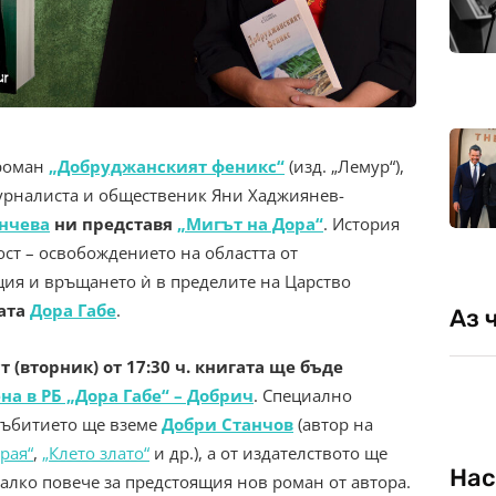
роман
„Добруджанският феникс“
(изд. „Лемур“),
урналиста и общественик Яни Хаджиянев-
нчева
ни представя
„Мигът на Дора“
. История
ост – освобождението на областта от
ия и връщането ѝ в пределите на Царство
сата
Дора Габе
.
Аз 
ст (вторник) от 17:30 ч. книгата ще бъде
на в РБ „Дора Габе“ – Добрич
. Специално
 събитието ще вземе
Добри Станчов
(автор на
 рая“
,
„Клето злато“
и др.), а от издателството ще
Нас
алко повече за предстоящия нов роман от автора.