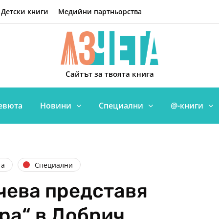
Детски книги
Медийни партньорства
Сайтът за твоята книга
евюта
Новини
Специални
@-книги
та
Специални
чева представя
ра“ в Добрич,