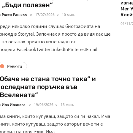
изгн
в „Бъди полезен“
Мег 
Клей
y
Росен Рашков
17/07/2026
10 мин.
01/11/
реди няколко години слушах биографията на
рнолд в Storytel. Започнах я просто да видя как ще
, но останах приятно изненадан от…
подели:FacebookTwitterLinkedInPinterestEmail
Ревюта
„Обаче не стана точно така“ и
последната поръчка във
„Вселената“
y
Ива Иванова
19/06/2026
13 мин.
ма книги, които купуваш, защото си ги чакал. Има
ниги, които купуваш, защото авторът вече ти е
оворил на твоя език. Има…