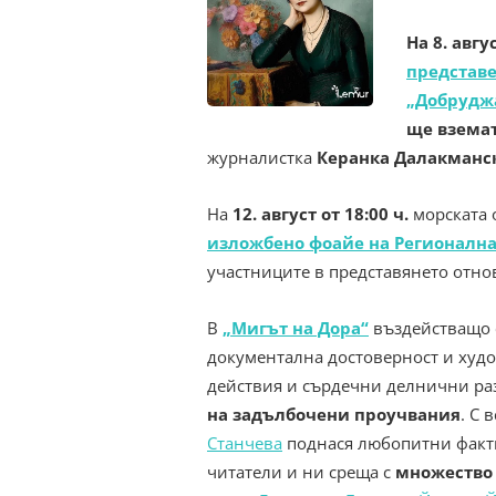
На 8. авгу
представе
„Добруджа
ще вземат
журналистка
Керанка Далакманс
На
12. август от 18:00 ч.
морската 
изложбено фоайе на Регионална
участниците в представянето отн
В
„Мигът на Дора“
въздействащо 
документална достоверност и худ
действия и сърдечни делнични ра
на задълбочени проучвания
. С 
Станчева
поднася любопитни факт
читатели и ни среща с
множество