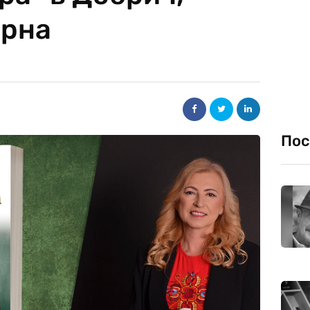
арна
Пос