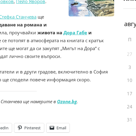
Йовков
,
Пейо Яворов
.
Стефка Станчева
ще
даване на романа и
рила, проучвайки
живота на
Дора Габе
и
П
е се потопят в атмосферата на книгата с кратък
ите ще могат да си закупят „Мигът на Дора“ с
27
адат лично своите въпроси.
3
татели и в други градове, включително в София
то ще сподели повече информация скоро.
10
17
 Станчева ще намерите в
Ozone.bg
.
24
31
kedIn
Pinterest
Email