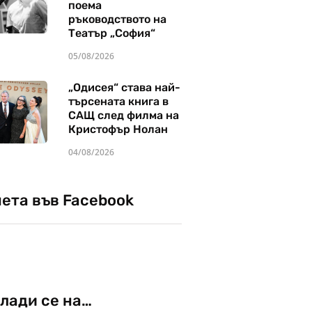
поема
ръководството на
Театър „София“
05/08/2026
„Одисея“ става най-
търсената книга в
САЩ след филма на
Кристофър Нолан
04/08/2026
чета във Facebook
лади се на…