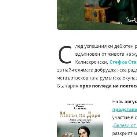
С
лед успешния си дебютен 
вдъхновен от живота на ж
Калиакренски,
Стефка Ста
за най-голямата добруджанска рад
четвъртвековната румънска окупац
България
през погледа на поете
На
5. авгу
представе
участие в
„Белези от
разкрият м