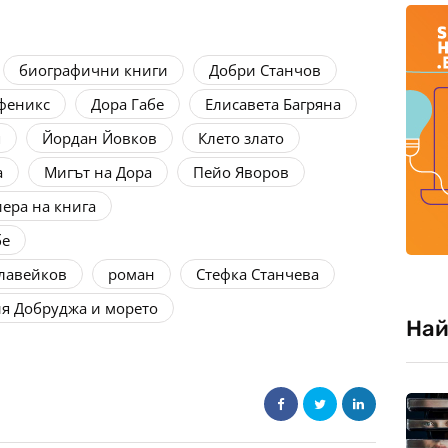
биографични книги
Добри Станчов
феникс
Дора Габе
Елисавета Багряна
я
Йордан Йовков
Клето злато
а
Мигът на Дора
Пейо Яворов
ера на книга
бе
лавейков
роман
Стефка Станчева
ия Добруджа и морето
Най