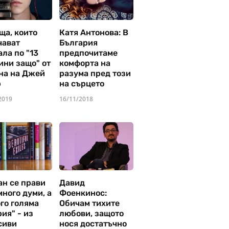
ща, които
Катя Антонова: В
чават
България
ла по "13
предпочитаме
ини защо" от
комфорта на
на на Джей
разума пред този
р
на сърцето
2019
16/11/2018
ан се прави
Давид
много думи, а
Фоенкинос:
го голяма
Обичам тихите
ия" - из
любови, защото
сиви
нося достатъчно