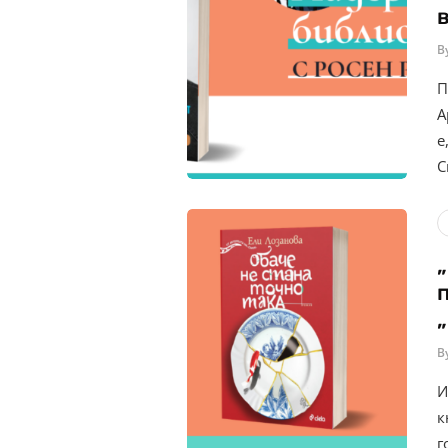
B
П
А
е
С
B
И
к
г