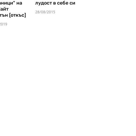
аници" на
лудост в себе си
Уайт
28/08/2015
тън [откъс]
2019