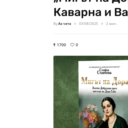
Каварна и В
By
Аз чета
03/08/2025
2 мин.
1700
0