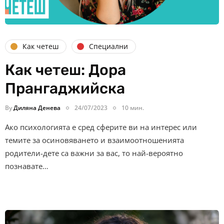
Как четеш
Специални
Как четеш: Дора
Прангаджийска
By
Диляна Денева
24/07/2023
10 мин.
Ако психологията е сред сферите ви на интерес или
темите за осиновяването и взаимоотношенията
родители-дете са важни за вас, то най-вероятно
познавате…