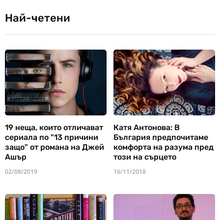
Най-четени
19 неща, които отличават
Катя Антонова: В
сериала по "13 причини
България предпочитаме
защо" от романа на Джей
комфорта на разума пред
Ашър
този на сърцето
02/08/2019
16/11/2018