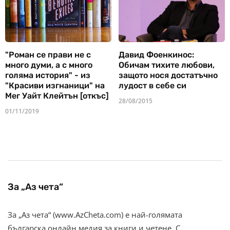
"Роман се прави не с
Давид Фоенкинос:
много думи, а с много
Обичам тихите любови,
голяма история" - из
защото нося достатъчно
"Красиви изгнаници" на
лудост в себе си
Мег Уайт Клейтън [откъс]
28/08/2015
01/11/2019
За „Аз чета“
За „Аз чета“ (www.AzCheta.com) е най-голямата
българска онлайн медия за книги и четене. С