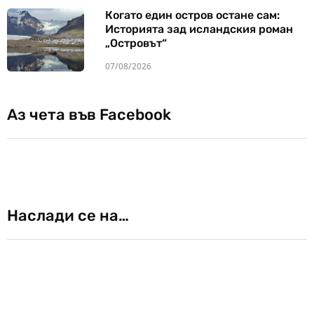
Когато един остров остане сам:
Историята зад исландския роман
„Островът“
07/08/2026
Аз чета във Facebook
Наслади се на…