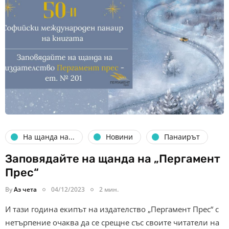
На щанда на...
Новини
Панаирът
Заповядайте на щанда на „Пергамент
Прес“
By
Аз чета
04/12/2023
2 мин.
И тази година екипът на издателство „Пергамент Прес“ с
нетърпение очаква да се срещне със своите читатели на