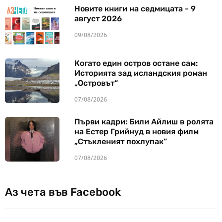
Новите книги на седмицата - 9
август 2026
09/08/2026
Когато един остров остане сам:
Историята зад исландския роман
„Островът“
07/08/2026
Първи кадри: Били Айлиш в ролята
на Естер Грийнуд в новия филм
„Стъкленият похлупак“
07/08/2026
Аз чета във Facebook