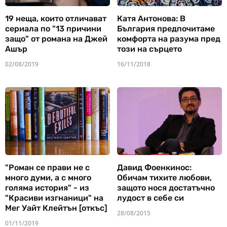
19 неща, които отличават
Катя Антонова: В
сериала по "13 причини
България предпочитаме
защо" от романа на Джей
комфорта на разума пред
Ашър
този на сърцето
02/08/2019
16/11/2018
"Роман се прави не с
Давид Фоенкинос:
много думи, а с много
Обичам тихите любови,
голяма история" - из
защото нося достатъчно
"Красиви изгнаници" на
лудост в себе си
Мег Уайт Клейтън [откъс]
28/08/2015
01/11/2019