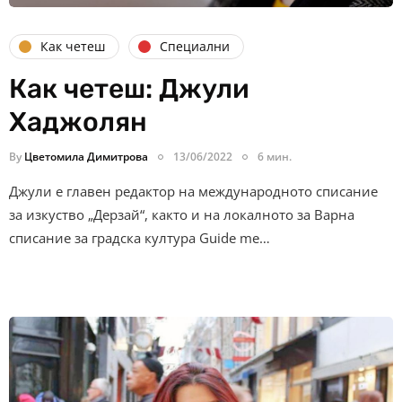
Как четеш
Специални
Как четеш: Джули
Хаджолян
By
Цветомила Димитрова
13/06/2022
6 мин.
Джули е главен редактор на международното списание
за изкуство „Дерзай“, както и на локалното за Варна
списание за градска култура Guide me…