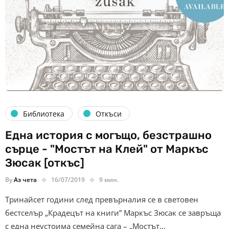
Библиотека
Откъси
Една история с могъщо, безстрашно
сърце - "Мостът на Клей" от Маркъс
Зюсак [откъс]
By
Аз чета
16/07/2019
9 мин.
Тринайсет години след превърналия се в световен
бестселър „Крадецът на книги” Маркъс Зюсак се завръща
с една неустоима семейна сага – „Мостът…