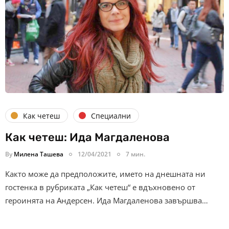
Как четеш
Специални
Как четеш: Ида Магдаленова
By
Милена Ташева
12/04/2021
7 мин.
Както може да предположите, името на днешната ни
гостенка в рубриката „Как четеш“ е вдъхновено от
героинята на Андерсен. Ида Магдаленова завършва…