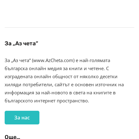
За „Аз чета“
За „Аз чета“ (www.AzCheta.com) е най-голямата
българска онлайн медия за книги и четене. С
изградената онлайн общност от няколко десетки
хиляди потребители, сайтът е основен източник на
информация за най-новото в света на книгите в
българското интернет пространство.
За нас
Още…