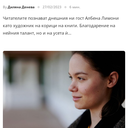
By
Диляна Денева
27/02/2023
6 мин.
Читателите познават днешния ни гост Албена Лимони
като художник на корици на книги. Благодарение на
нейния талант, но и на усета ѝ…