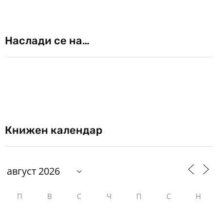
Наслади се на…
Книжен календар
П
В
С
Ч
П
С
Н