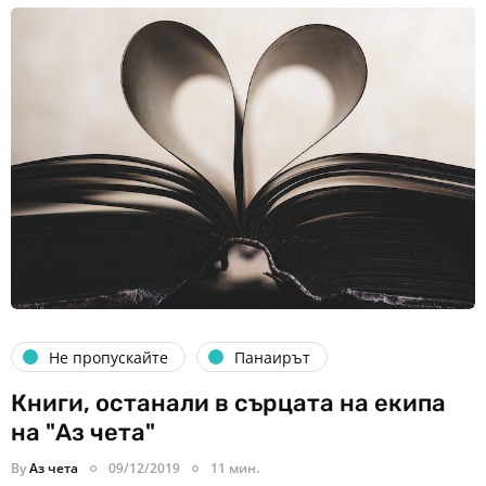
Не пропускайте
Панаирът
Книги, останали в сърцата на екипа
на "Аз чета"
By
Аз чета
09/12/2019
11 мин.