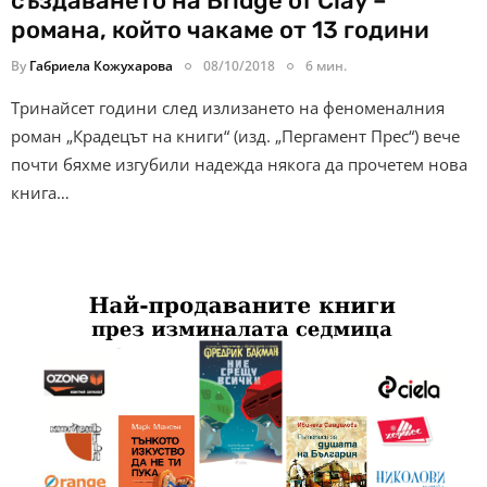
създаването на Bridge of Clay –
романа, който чакаме от 13 години
By
Габриела Кожухарова
08/10/2018
6 мин.
Тринайсет години след излизането на феноменалния
роман „Крадецът на книги“ (изд. „Пергамент Прес“) вече
почти бяхме изгубили надежда някога да прочетем нова
книга…