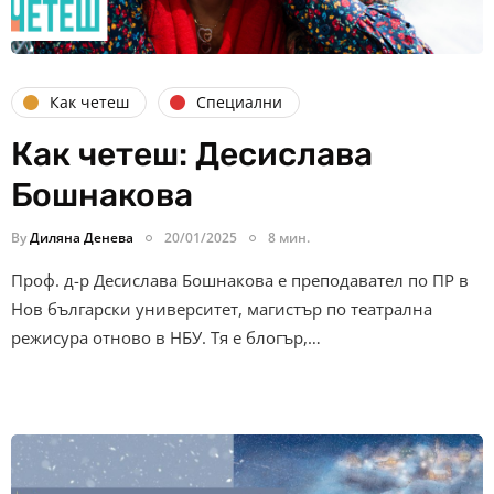
Как четеш
Специални
Как четеш: Десислава
Бошнакова
By
Диляна Денева
20/01/2025
8 мин.
Проф. д-р Десислава Бошнакова е преподавател по ПР в
Нов български университет, магистър по театрална
режисура отново в НБУ. Тя е блогър,…