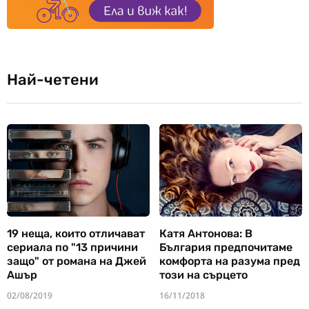
Най-четени
19 неща, които отличават
Катя Антонова: В
сериала по "13 причини
България предпочитаме
защо" от романа на Джей
комфорта на разума пред
Ашър
този на сърцето
02/08/2019
16/11/2018