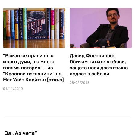
"Роман се прави не с
Давид Фоенкинос:
много думи, а с много
Обичам тихите любови,
голяма история" - из
защото нося достатъчно
"Красиви изгнаници" на
лудост в себе си
Мег Уайт Клейтън [откъс]
28/08/2015
01/11/2019
За „Аз чета“