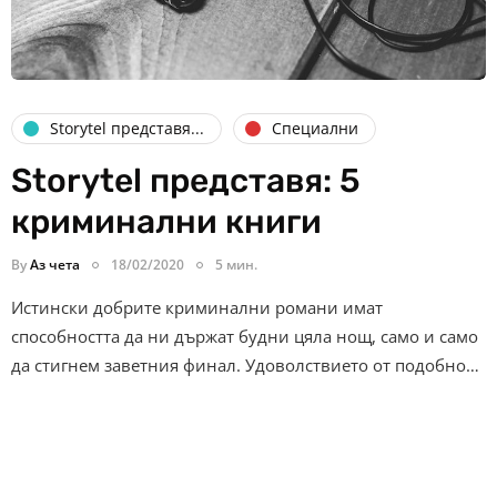
Storytel представя...
Специални
Storytel представя: 5
криминални книги
By
Аз чета
18/02/2020
5 мин.
Истински добрите криминални романи имат
способността да ни държат будни цяла нощ, само и само
да стигнем заветния финал. Удоволствието от подобно…