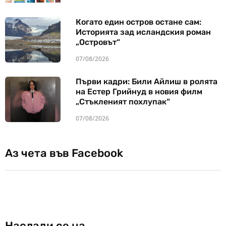
Когато един остров остане сам:
Историята зад исландския роман
„Островът“
07/08/2026
Първи кадри: Били Айлиш в ролята
на Естер Грийнуд в новия филм
„Стъкленият похлупак“
07/08/2026
Аз чета във Facebook
Наслади се на…