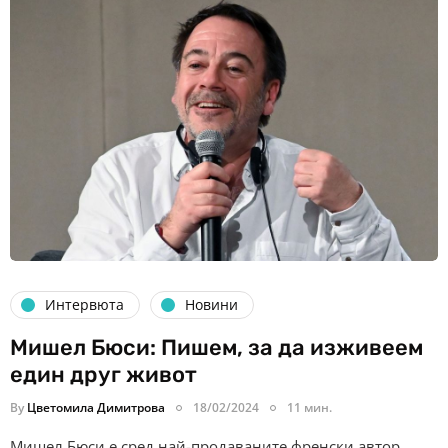
Интервюта
Новини
Мишел Бюси: Пишем, за да изживеем
един друг живот
By
Цветомила Димитрова
18/02/2024
11 мин.
Мишел Бюси е сред най-продаваните френски автор