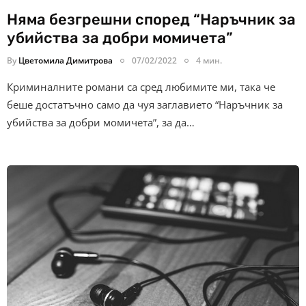
Няма безгрешни според “Наръчник за
убийства за добри момичета”
By
Цветомила Димитрова
07/02/2022
4 мин.
Криминалните романи са сред любимите ми, така че
беше достатъчно само да чуя заглавието “Наръчник за
убийства за добри момичета”, за да…