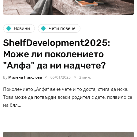
Новини
Чети повече
ShelfDevelopment2025:
Може ли поколението
"Алфа" да ни надчете?
By
Милена Николова
05/01/2025
2 мин.
Поколението „Алфа“ вече чете и то доста, стига да иска.
Това може да потвърди всеки родител с дете, появило се
на бял…