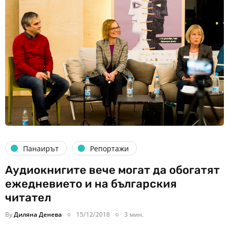
Панаирът
Репортажи
Аудиокнигите вече могат да обогатят
ежедневието и на българския
читател
By
Диляна Денева
15/12/2018
3 мин.