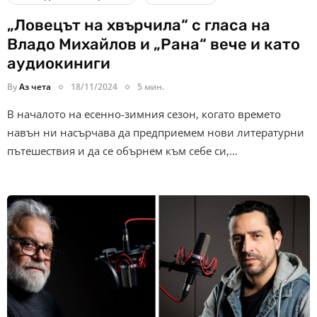
„Ловецът на хвърчила“ с гласа на
Владо Михайлов и „Рана“ вече и като
аудиокиниги
By
Аз чета
18/11/2024
5 мин.
В началото на есенно-зимния сезон, когато времето
навън ни насърчава да предприемем нови литературни
пътешествия и да се обърнем към себе си,…