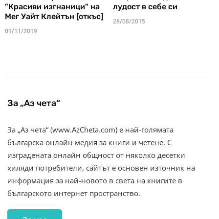
"Красиви изгнаници" на
лудост в себе си
Мег Уайт Клейтън [откъс]
28/08/2015
01/11/2019
За „Аз чета“
За „Аз чета“ (www.AzCheta.com) е най-голямата
българска онлайн медия за книги и четене. С
изградената онлайн общност от няколко десетки
хиляди потребители, сайтът е основен източник на
информация за най-новото в света на книгите в
българското интернет пространство.