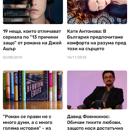
19 неща, които отличават
Катя Антонова: В
сериала по "13 причини
България предпочитаме
защо" от романа на Джей
комфорта на разума пред
Ашър
този на сърцето
02/08/2019
16/11/2018
"Роман се прави не с
Давид Фоенкинос:
много думи, а с много
Обичам тихите любови,
голяма история" - из
защото нося достатъчно