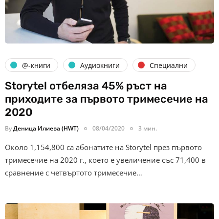
@-книги
Аудиокниги
Специални
Storytel отбеляза 45% ръст на
приходите за първото тримесечие на
2020
By
Деница Илиева (HWT)
08/04/2020
3 мин.
Около 1,154,800 са абонатите на Storytel през първото
тримесечие на 2020 г., което е увеличение със 71,400 в
сравнение с четвъртото тримесечие…