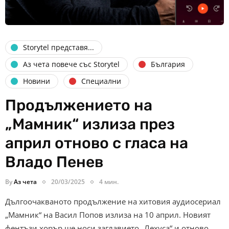
Storytel представя...
Аз чета повече със Storytel
България
Новини
Специални
Продължението на
„Мамник“ излиза през
април отново с гласа на
Владо Пенев
By
Аз чета
20/03/2025
4 мин.
Дългоочакваното продължение на хитовия аудиосериал
„Мамник“ на Васил Попов излиза на 10 април. Новият
фентъзи хорър ще носи заглавието „Лехуса“ и отново…