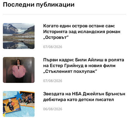
Последни публикации
Когато един остров остане сам:
Историята зад исландския роман
„Островът“
07/08/2026
Първи кадри: Били Айлиш в ролята
на Естер Грийнуд в новия филм
„Стъкленият похлупак“
07/08/2026
Звездата на НБА Джейлън Брънсън
дебютира като детски писател
06/08/2026