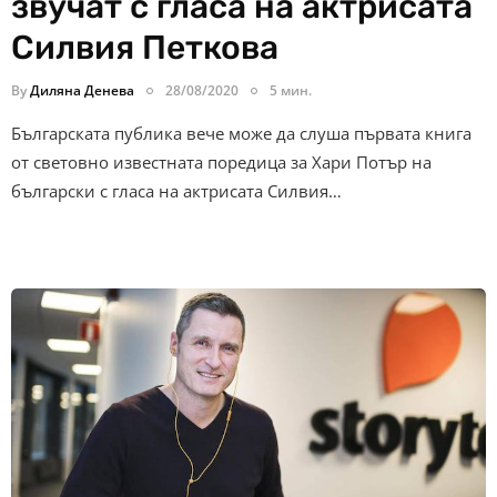
звучат с гласа на актрисата
Силвия Петкова
By
Диляна Денева
28/08/2020
5 мин.
Българската публика вече може да слуша първата книга
от световно известната поредица за Хари Потър на
български с гласа на актрисата Силвия…