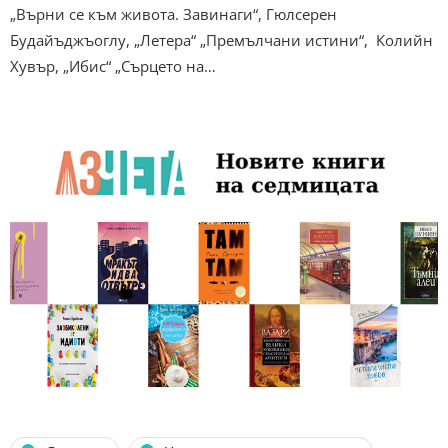
„Върни се към живота. Завинаги“, Гюлсерен
Будайъджъоглу, „Летера“ „Премълчани истини“, Колийн
Хувър, „Ибис“ „Сърцето на…