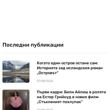
Последни публикации
Когато един остров остане сам:
Историята зад исландския роман
„Островът“
07/08/2026
Първи кадри: Били Айлиш в ролята
на Естер Грийнуд в новия филм
„Стъкленият похлупак“
07/08/2026