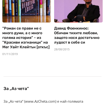
"Роман се прави не с
Давид Фоенкинос:
много думи, а с много
Обичам тихите любови,
голяма история" - из
защото нося достатъчно
"Красиви изгнаници" на
лудост в себе си
Мег Уайт Клейтън [откъс]
28/08/2015
01/11/2019
За „Аз чета“
За „Аз чета“ (www.AzCheta.com) е най-голямата