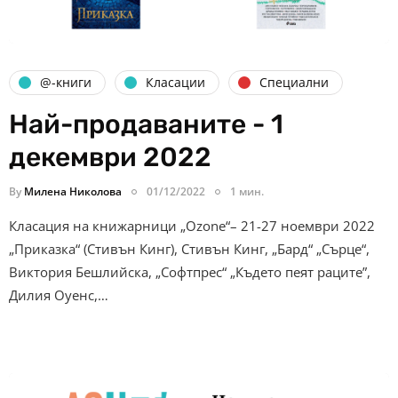
@-книги
Класации
Специални
Най-продаваните - 1
декември 2022
By
Милена Николова
01/12/2022
1 мин.
Класация на книжарници „Ozone“– 21-27 ноември 2022
„Приказка“ (Стивън Кинг), Стивън Кинг, „Бард“ „Сърце“,
Виктория Бешлийска, „Софтпрес“ „Където пеят раците”,
Дилия Оуенс,…