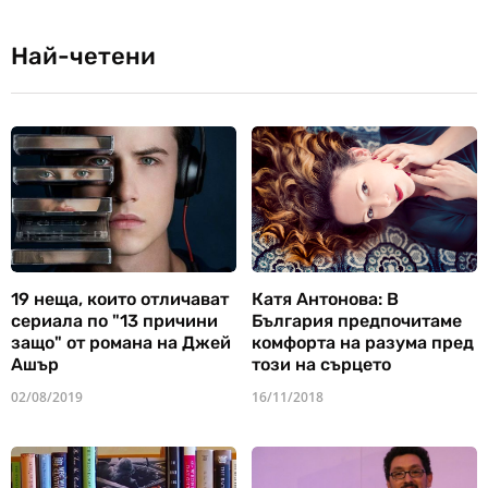
Най-четени
19 неща, които отличават
Катя Антонова: В
сериала по "13 причини
България предпочитаме
защо" от романа на Джей
комфорта на разума пред
Ашър
този на сърцето
02/08/2019
16/11/2018