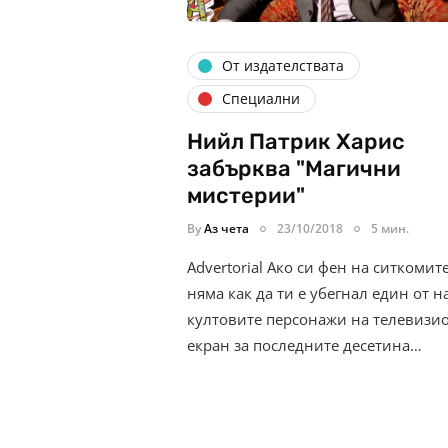
От издателствата
Специални
Нийл Патрик Харис
забърква "Магични
мистерии"
By
Аз чета
23/10/2018
5 мин.
Advertorial Ако си фен на ситкомите
няма как да ти е убегнал един от н
култовите персонажи на телевизи
екран за последните десетина…