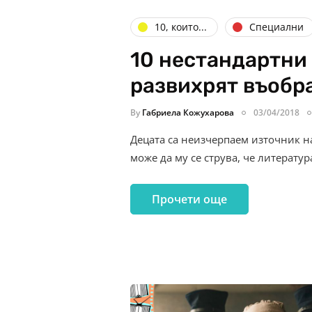
10, които...
Специални
10 нестандартни 
развихрят въобр
By
Габриела Кожухарова
03/04/2018
Децата са неизчерпаем източник н
може да му се струва, че литератур
Прочети още