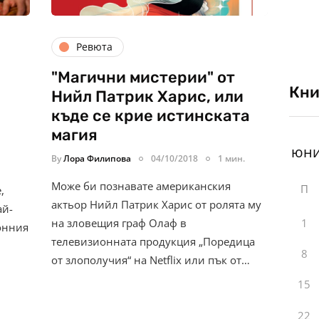
Ревюта
"Магични мистерии" от
Кни
Нийл Патрик Харис, или
къде се крие истинската
магия
By
Лора Филипова
04/10/2018
1 мин.
Може би познавате американския
П
,
актьор Нийл Патрик Харис от ролята му
ай-
1
на зловещия граф Олаф в
онния
телевизионната продукция „Поредица
8
от злополучия“ на Netflix или пък от…
15
22