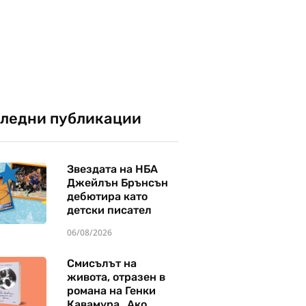
ледни публикации
Звездата на НБА
Джейлън Брънсън
дебютира като
детски писател
06/08/2026
Смисълът на
живота, отразен в
романа на Генки
Кавамура „Ако