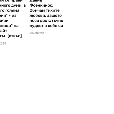
ан се прави
Давид
много думи, а
Фоенкинос:
го голяма
Обичам тихите
ия" - из
любови, защото
сиви
нося достатъчно
аници" на
лудост в себе си
Уайт
28/08/2015
тън [откъс]
2019