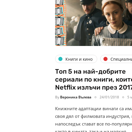
Книги и кино
Специалн
Топ 5 на най-добрите
сериали по книги, коит
Netflix излъчи през 2017
By
Вероника Вълева
24/01/2018
5 
Книжните адаптации винаги са им
своя дял от филмовата индустрия,
напоследък стават все по-популяр
както в кината, така и на малкия…