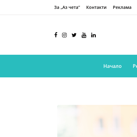
За „Аз чета“
Контакти
Реклама
Начало
Р