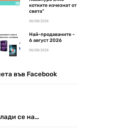
котките изчезнат от
света“
06/08/2026
Най-продаваните -
6 август 2026
06/08/2026
чета във Facebook
лади се на…