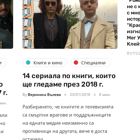
"Ром
не с 
с мно
истор
"Кра
изгн
Мег 
Клей
01/11/
и
Книги и кино
Специални
14 сериала по книги, които
о
ще гледаме през 2018 г.
 г.
By
Вероника Вълева
23/01/2018
8 мин.
мин.
Разбирането, че книгите и телевизията
са смъртни врагове и поддръжниците
али
на едната медия неизменно са
 но
противници на другата, вече е доста
ни
остаряло….