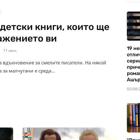
детски книги, които ще
ажението ви
19 не
11 мин.
отли
сериа
а вдъхновение за смелите писатели. На някой
прич
а за малчугани е среда…
рома
Ашъ
02/08/