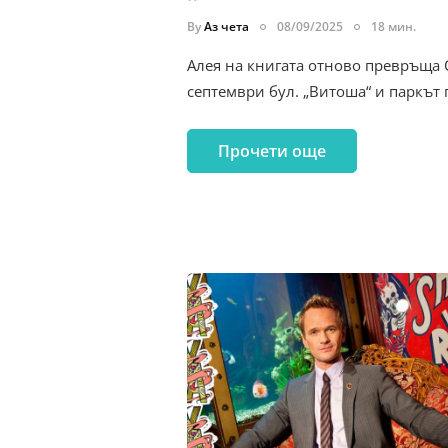
By
Аз чета
08/09/2025
18 мин.
Алея на книгата отново превръща 
септември бул. „Витоша“ и паркът
Прочети още