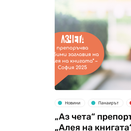
Новини
Панаирът
„Аз чета“ препор
„Алея на книгата