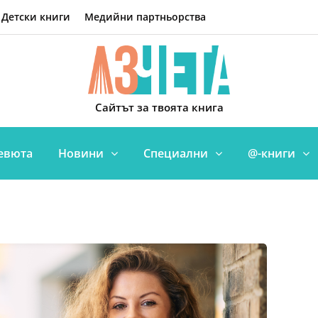
Детски книги
Медийни партньорства
Сайтът за твоята книга
евюта
Новини
Специални
@-книги