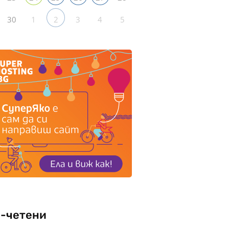
30
1
3
4
5
2
-четени