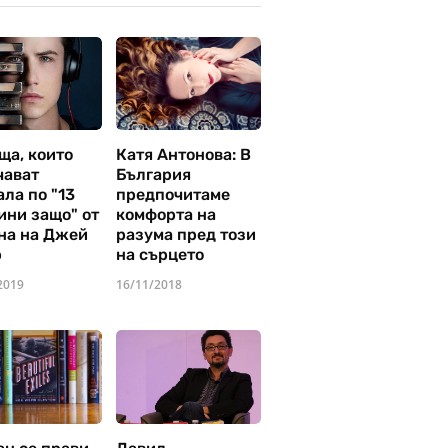
ща, които
Катя Антонова: В
чават
България
ла по "13
предпочитаме
ини защо" от
комфорта на
на на Джей
разума пред този
р
на сърцето
2019
16/11/2018