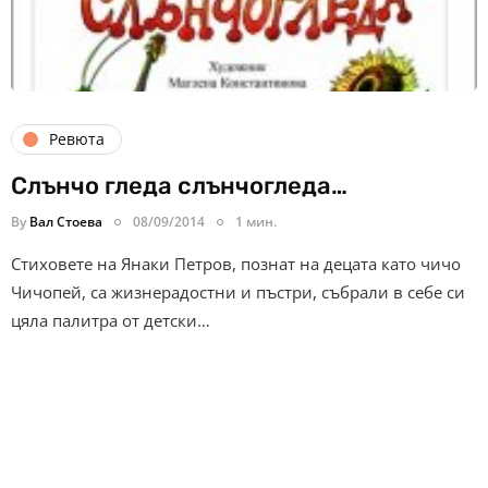
Ревюта
Слънчо гледа слънчогледа…
By
Вал Стоева
08/09/2014
1 мин.
Стиховете на Янаки Петров, познат на децата като чичо
Чичопей, са жизнерадостни и пъстри, събрали в себе си
цяла палитра от детски…