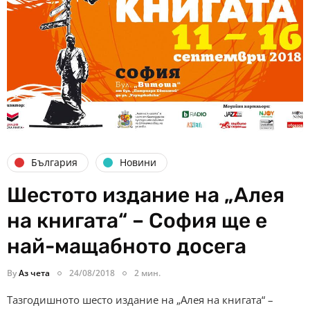
България
Новини
Шестото издание на „Алея
на книгата“ – София ще е
най-мащабното досега
By
Аз чета
24/08/2018
2 мин.
Тазгодишното шесто издание нa „Алея на книгата“ –