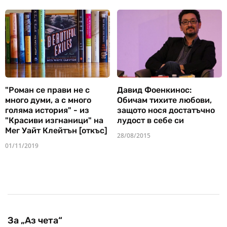
"Роман се прави не с
Давид Фоенкинос:
много думи, а с много
Обичам тихите любови,
голяма история" - из
защото нося достатъчно
"Красиви изгнаници" на
лудост в себе си
Мег Уайт Клейтън [откъс]
28/08/2015
01/11/2019
За „Аз чета“