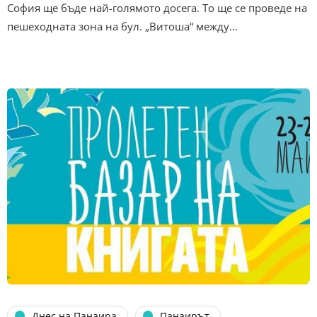
София ще бъде най-голямото досега. То ще се проведе на
пешеходната зона на бул. „Витоша“ между…
Днес на Панаира
Панаирът