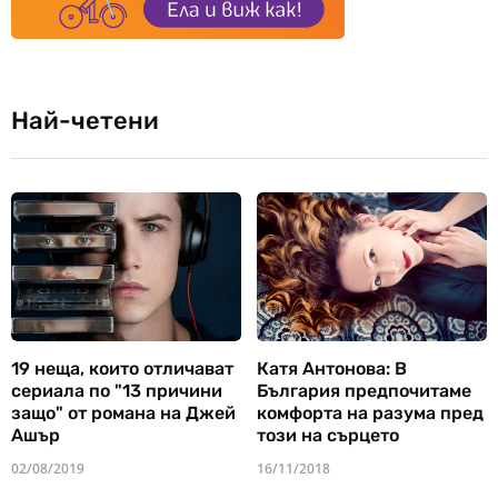
Най-четени
19 неща, които отличават
Катя Антонова: В
сериала по "13 причини
България предпочитаме
защо" от романа на Джей
комфорта на разума пред
Ашър
този на сърцето
02/08/2019
16/11/2018