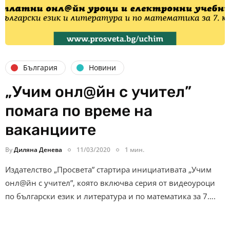
България
Новини
„Учим онл@йн с учител”
помага по време на
ваканциите
By
Диляна Денева
11/03/2020
1 мин.
Издателство „Просвета” стартира инициативата „Учим
онл@йн с учител”, която включва серия от видеоуроци
по български език и литература и по математика за 7….