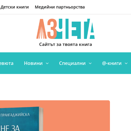
Детски книги
Медийни партньорства
Сайтът за твоята книга
евюта
Новини
Специални
@-книги