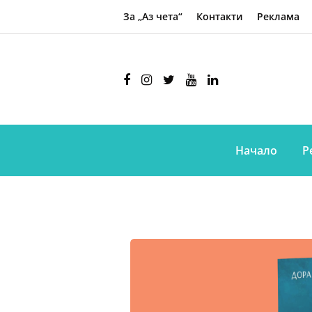
За „Аз чета“
Контакти
Реклама
Начало
Р