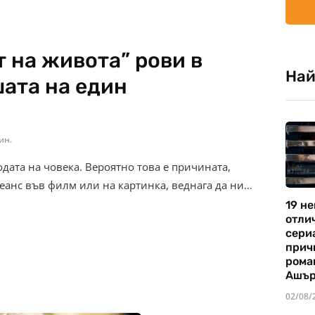
 на живота” рови в
Най
шата на един
ин.
дата на човека. Вероятно това е причината,
еанс във филм или на картинка, веднага да ни…
19 не
отли
сериа
прич
рома
Ашъ
02/08/