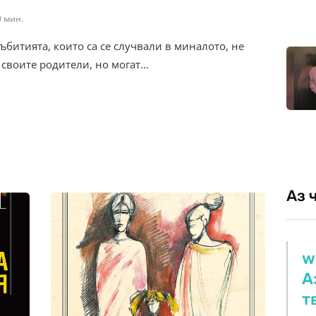
0 мин.
ъбитията, които са се случвали в миналото, не
 своите родители, но могат…
Аз 
w
А
т