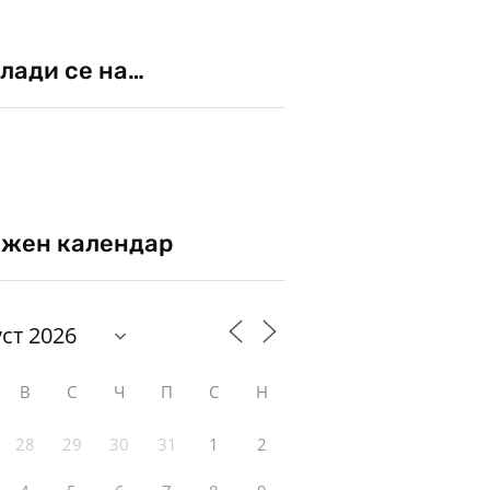
лади се на…
жен календар
В
С
Ч
П
С
Н
28
29
30
31
1
2