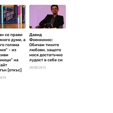
ан се прави
Давид
много думи, а
Фоенкинос:
го голяма
Обичам тихите
ия" - из
любови, защото
сиви
нося достатъчно
аници" на
лудост в себе си
Уайт
28/08/2015
тън [откъс]
2019