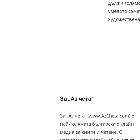
дължи голяма
умелото съче
художествен
За „Аз чета“
За „Аз чета“ (www.AzCheta.com) е
най-голямата българска онлайн
медия за книги и четене. С