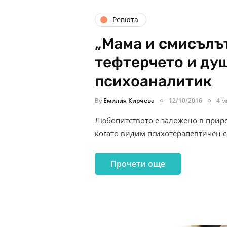
Ревюта
„Мама и смисълът
тефтерчето и ду
психоаналитик
By
Емилия Кирчева
12/10/2016
4 м
Любопитството е заложено в приро
когато видим психотерапевтичен с
Прочети още