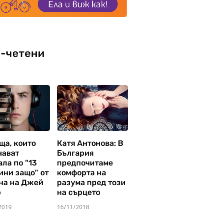
-четени
ща, които
Катя Антонова: В
чават
България
ла по "13
предпочитаме
ини защо" от
комфорта на
на на Джей
разума пред този
р
на сърцето
2019
16/11/2018