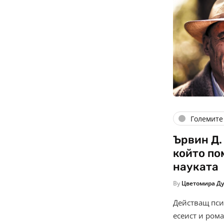
Големите
Ървин Д.
който по
науката
By
Цветомира Ду
Действащ пси
есеист и ром