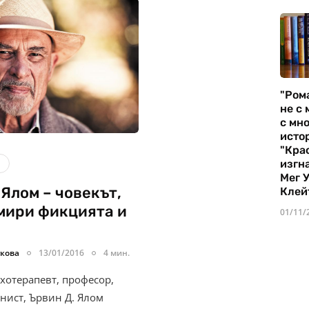
"Ром
не с 
с мно
истор
"Кра
изгн
Мег 
 Ялом – човекът,
Клей
мири фикцията и
01/11/
кова
13/01/2016
4 мин.
хотерапевт, професор,
анист, Ървин Д. Ялом