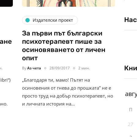
Нас
Издателски проект
За първи път български
ване
психотерапевт пише за
осиновяването от личен
опит
Кни
н.
By
Аз чета
28/09/2017
2 мин.
bri“)
„Благодаря ти, мамо! Пътят на
осиновения от гнева до прошката” не е
просто труд на добър психотерапевт, но
ано.
и личната история на…
П
27