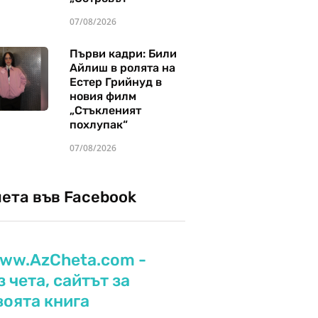
07/08/2026
Първи кадри: Били
Айлиш в ролята на
Естер Грийнуд в
новия филм
„Стъкленият
похлупак“
07/08/2026
чета във Facebook
ww.AzCheta.com -
з чета, сайтът за
воята книга