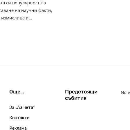
та си популярност на
таване на научни факти,
а измислица и…
Още…
Предстоящи
No e
събития
За „Аз чета“
Контакти
Реклама