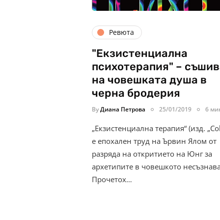
Ревюта
"Екзистенциална
психотерапия" – съши
на човешката душа в
черна бродерия
By
Диана Петрова
25/01/2019
6 ми
„Екзистенциална терапия“ (изд. „Coli
е епохален труд на Ървин Ялом от
разряда на откритието на Юнг за
архетипите в човешкото несъзнав
Прочетох…