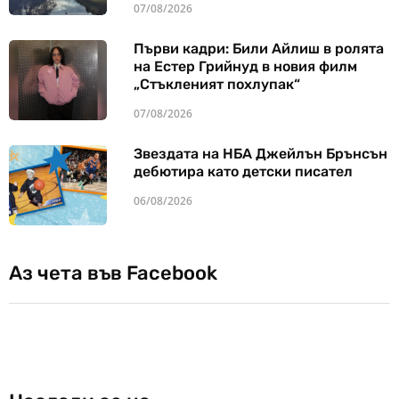
07/08/2026
Първи кадри: Били Айлиш в ролята
на Естер Грийнуд в новия филм
„Стъкленият похлупак“
07/08/2026
Звездата на НБА Джейлън Брънсън
дебютира като детски писател
06/08/2026
Аз чета във Facebook