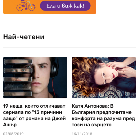
Най-четени
19 неща, които отличават
Катя Антонова: В
сериала по "13 причини
България предпочитаме
защо" от романа на Джей
комфорта на разума пред
Ашър
този на сърцето
02/08/2019
16/11/2018