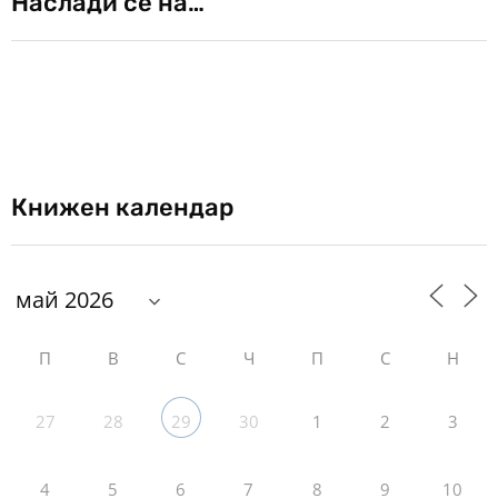
Наслади се на…
Книжен календар
П
В
С
Ч
П
С
Н
27
28
30
1
2
3
29
4
5
6
7
8
9
10