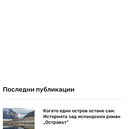
Последни публикации
Когато един остров остане сам:
Историята зад исландския роман
„Островът“