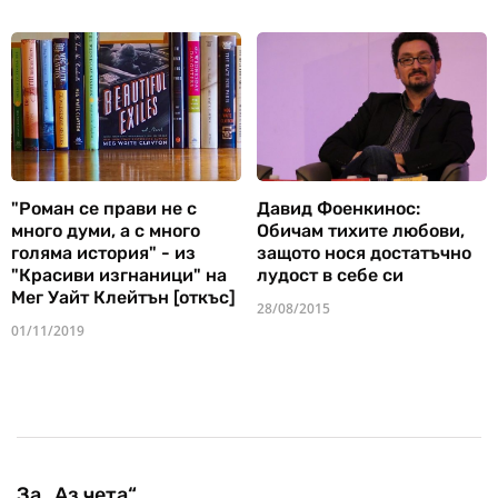
"Роман се прави не с
Давид Фоенкинос:
много думи, а с много
Обичам тихите любови,
голяма история" - из
защото нося достатъчно
"Красиви изгнаници" на
лудост в себе си
Мег Уайт Клейтън [откъс]
28/08/2015
01/11/2019
За „Аз чета“