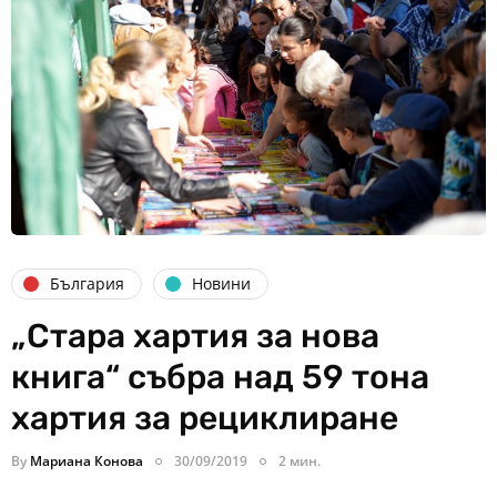
България
Новини
„Стара хартия за нова
книга“ събра над 59 тона
хартия за рециклиране
By
Мариана Конова
30/09/2019
2 мин.