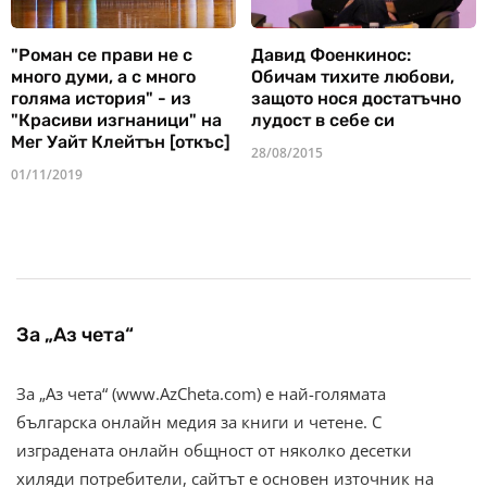
"Роман се прави не с
Давид Фоенкинос:
много думи, а с много
Обичам тихите любови,
голяма история" - из
защото нося достатъчно
"Красиви изгнаници" на
лудост в себе си
Мег Уайт Клейтън [откъс]
28/08/2015
01/11/2019
За „Аз чета“
За „Аз чета“ (www.AzCheta.com) е най-голямата
българска онлайн медия за книги и четене. С
изградената онлайн общност от няколко десетки
хиляди потребители, сайтът е основен източник на