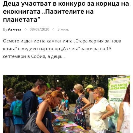
Деца участват в конкурс за корица на
екокнигата „Пазителите на
планетата“
By
Аз чета
08/09/2020
3 мин.
Осмото издание на кампанията „Стара хартия за нова
книга“ с медиен партньор „Аз чета“ започва на 13
септември в София, а деца…