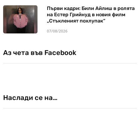
Първи кадри: Били Айлиш в ролята
на Естер Грийнуд в новия филм
„Стъкленият похлупак“
07/08/2026
Аз чета във Facebook
Наслади се на…