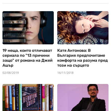
19 неща, които отличават
Катя Антонова: В
сериала по "13 причини
България предпочитаме
защо" от романа на Джей
комфорта на разума пред
Ашър
този на сърцето
02/08/2019
16/11/2018