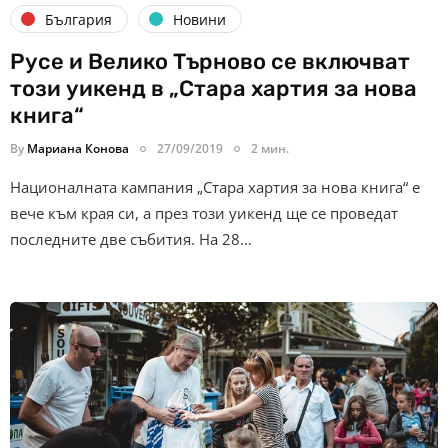
България
Новини
Русе и Велико Търново се включват
този уикенд в „Стара хартия за нова
книга“
By
Мариана Конова
27/09/2019
2 мин.
Националната кампания „Стара хартия за нова книга“ е
вече към края си, а през този уикенд ще се проведат
последните две събития. На 28…