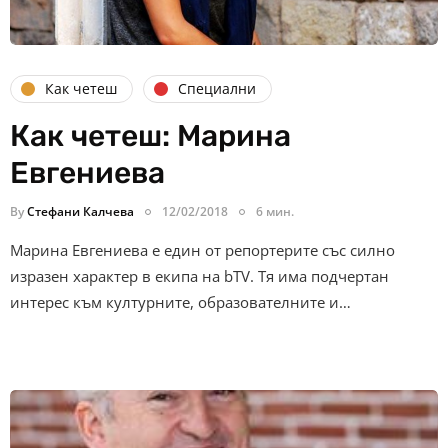
Как четеш
Специални
Как четеш: Марина
Евгениева
By
Стефани Калчева
12/02/2018
6 мин.
Марина Евгениева е един от репортерите със силно
изразен характер в екипа на bTV. Тя има подчертан
интерес към културните, образователните и…