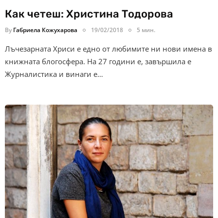
Как четеш: Христина Тодорова
By
Габриела Кожухарова
19/02/2018
5 мин.
Лъчезарната Хриси е едно от любимите ни нови имена в
книжната блогосфера. На 27 години е, завършила е
Журналистика и винаги е…