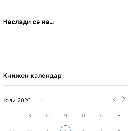
Наслади се на…
Книжен календар
П
В
С
Ч
П
С
Н