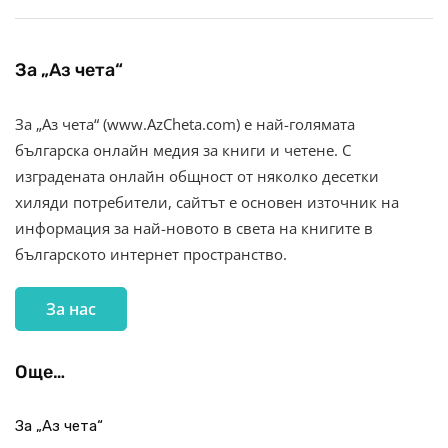
За „Аз чета“
За „Аз чета“ (www.AzCheta.com) е най-голямата
българска онлайн медия за книги и четене. С
изградената онлайн общност от няколко десетки
хиляди потребители, сайтът е основен източник на
информация за най-новото в света на книгите в
българското интернет пространство.
За нас
Още…
За „Аз чета“