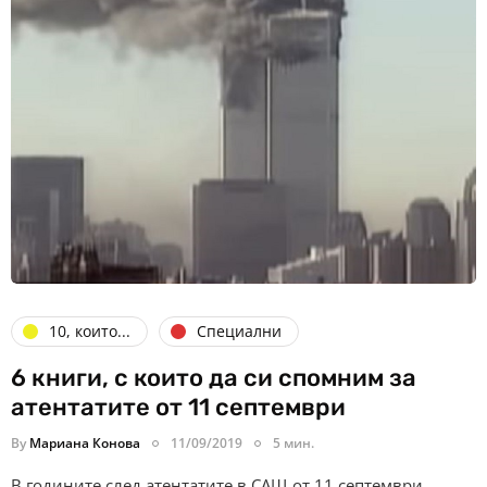
10, които...
Специални
6 книги, с които да си спомним за
атентатите от 11 септември
By
Мариана Конова
11/09/2019
5 мин.
В годините след атентатите в САЩ от 11 септември,