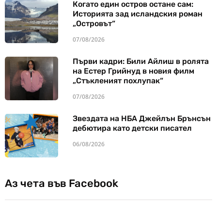
Когато един остров остане сам:
Историята зад исландския роман
„Островът“
07/08/2026
Първи кадри: Били Айлиш в ролята
на Естер Грийнуд в новия филм
„Стъкленият похлупак“
07/08/2026
Звездата на НБА Джейлън Брънсън
дебютира като детски писател
06/08/2026
Аз чета във Facebook