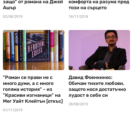
защо" от романа на Джей
комфорта на разума пред
Ашър
този на сърцето
02/08/2019
16/11/2018
"Роман се прави не с
Давид Фоенкинос:
много думи, а с много
Обичам тихите любови,
голяма история" - из
защото нося достатъчно
"Красиви изгнаници" на
лудост в себе си
Мег Уайт Клейтън [откъс]
28/08/2015
01/11/2019