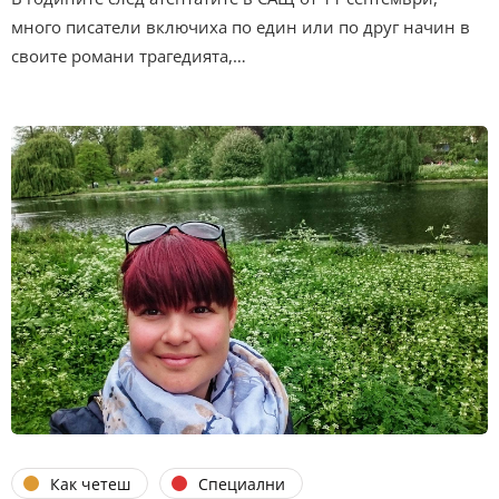
много писатели включиха по един или по друг начин в
своите романи трагедията,…
Как четеш
Специални