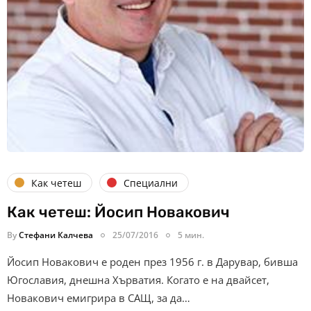
Как четеш
Специални
Как четеш: Йосип Новакович
By
Стефани Калчева
25/07/2016
5 мин.
Йосип Новакович е роден през 1956 г. в Дарувар, бивша
Югославия, днешна Хърватия. Когато е на двайсет,
Новакович емигрира в САЩ, за да…