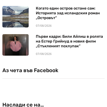
Когато един остров остане сам:
Историята зад исландския роман
„Островът“
07/08/2026
Първи кадри: Били Айлиш в ролята
на Естер Грийнуд в новия филм
„Стъкленият похлупак“
07/08/2026
Аз чета във Facebook
Наслади се на…