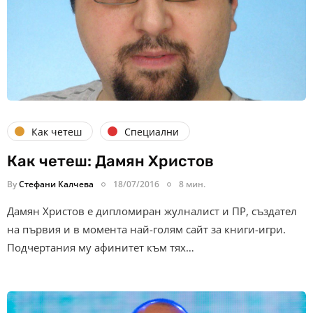
Как четеш
Специални
Как четеш: Дамян Христов
By
Стефани Калчева
18/07/2016
8 мин.
Дамян Христов е дипломиран жулналист и ПР, създател
на първия и в момента най-голям сайт за книги-игри.
Подчертания му афинитет към тях…