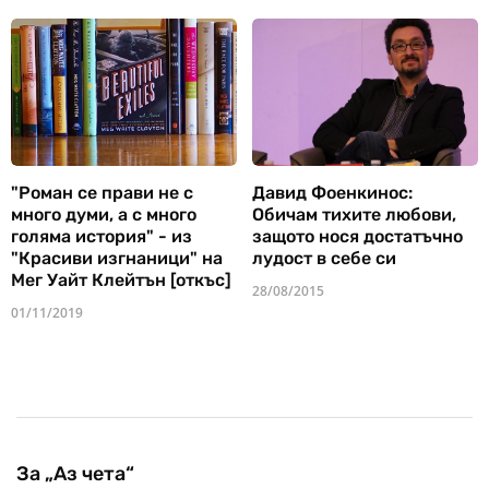
"Роман се прави не с
Давид Фоенкинос:
много думи, а с много
Обичам тихите любови,
голяма история" - из
защото нося достатъчно
"Красиви изгнаници" на
лудост в себе си
Мег Уайт Клейтън [откъс]
28/08/2015
01/11/2019
За „Аз чета“