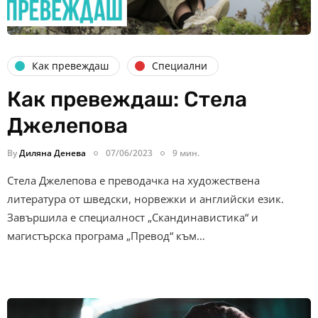
Как превеждаш
Специални
Как превеждаш: Стела
Джелепова
By
Диляна Денева
07/06/2023
9 мин.
Стела Джелепова е преводачка на художествена
литература от шведски, норвежки и английски език.
Завършила е специалност „Скандинавистика“ и
магистърска програма „Превод“ към…