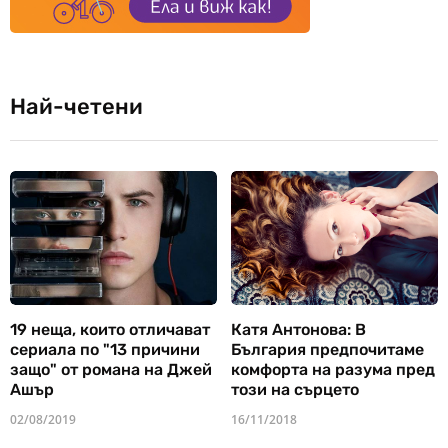
Най-четени
19 неща, които отличават
Катя Антонова: В
сериала по "13 причини
България предпочитаме
защо" от романа на Джей
комфорта на разума пред
Ашър
този на сърцето
02/08/2019
16/11/2018