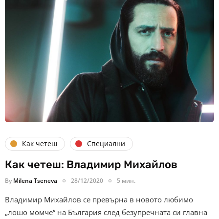
Как четеш
Специални
Как четеш: Владимир Михайлов
By
Milena Tseneva
28/12/2020
5 мин.
Владимир Михайлов се превърна в новото любимо
„лошо момче“ на България след безупречната си главна