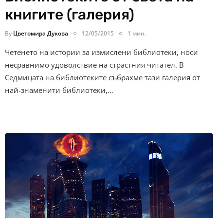
книгите (галерия)
By
Цветомира Дукова
12/05/2015
1 мин.
Четенето на истории за измислени библиотеки, носи
несравнимо удоволствие на страстния читател. В
Седмицата на библиотеките събрахме тази галерия от
най-знаменити библиотеки,…