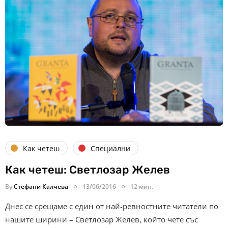
Как четеш
Специални
Как четеш: Светлозар Желев
By
Стефани Калчева
13/06/2016
12 мин.
Днес се срещаме с един от най-ревностните читатели по
нашите ширини – Светлозар Желев, който чете със