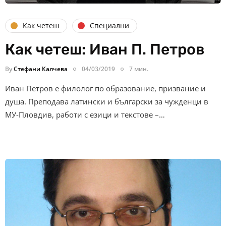
Как четеш
Специални
Как четеш: Иван П. Петров
By
Стефани Калчева
04/03/2019
7 мин.
Иван Петров е филолог по образование, призвание и
душа. Преподава латински и български за чужденци в
МУ-Пловдив, работи с езици и текстове –…