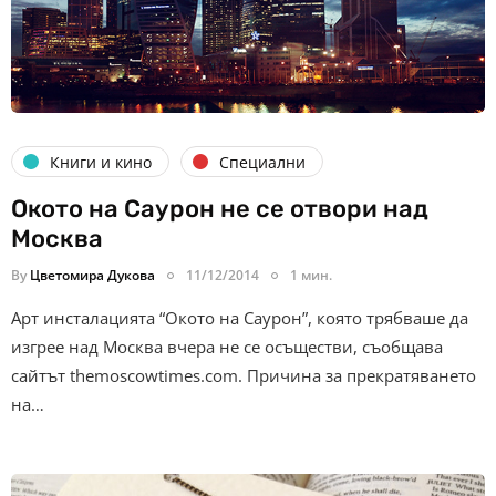
Книги и кино
Специални
Окото на Саурон не се отвори над
Москва
By
Цветомира Дукова
11/12/2014
1 мин.
Арт инсталацията “Окото на Саурон”, която трябваше да
изгрее над Москва вчера не се осъществи, съобщава
сайтът themoscowtimes.com. Причина за прекратяването
на…