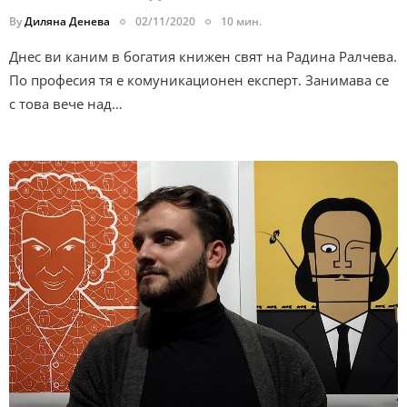
By
Диляна Денева
02/11/2020
10 мин.
Днес ви каним в богатия книжен свят на Радина Ралчева.
По професия тя е комуникационен експерт. Занимава се
с това вече над…