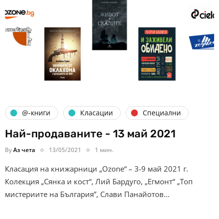
@-книги
Класации
Специални
Най-продаваните - 13 май 2021
By
Аз чета
13/05/2021
1 мин.
Класация на книжарници „Ozone“ – 3-9 май 2021 г.
Колекция „Сянка и кост“, Лий Бардуго, „Егмонт“ „Топ
мистериите на България”, Слави Панайотов…