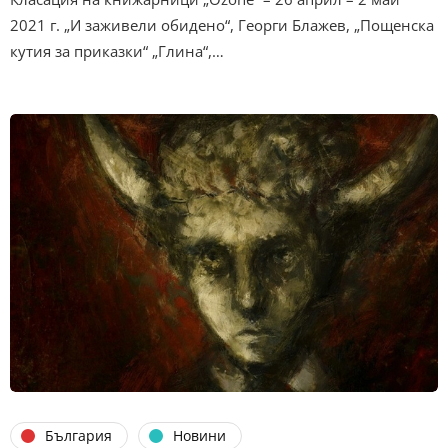
2021 г. „И заживели обидено“, Георги Блажев, „Пощенска
кутия за приказки“ „Глина“,…
България
Новини