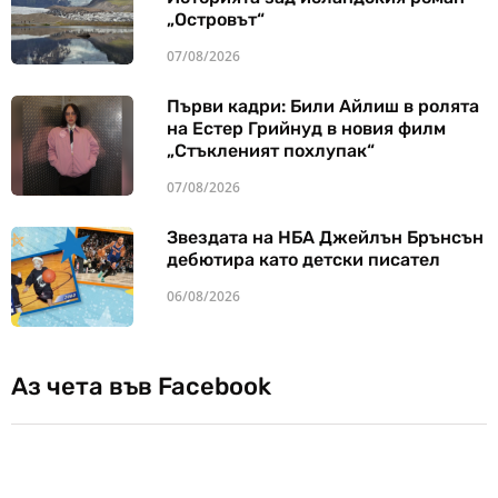
„Островът“
07/08/2026
Първи кадри: Били Айлиш в ролята
на Естер Грийнуд в новия филм
„Стъкленият похлупак“
07/08/2026
Звездата на НБА Джейлън Брънсън
дебютира като детски писател
06/08/2026
Аз чета във Facebook