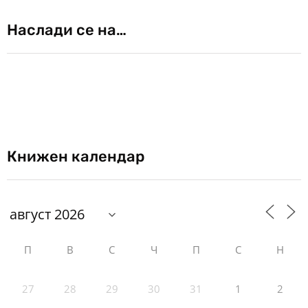
Наслади се на…
Книжен календар
П
В
С
Ч
П
С
Н
27
28
29
30
31
1
2