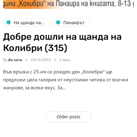
На щанда на...
Панаирът
Добре дошли на щанда на
Колибри (315)
By
Аз чета
10/12/2015
3 мин.
Във връзка с 25-ия си рожден ден „Колибри” ще
предложи цяла галерия от неустоими четива от всички
жанрове, за всеки вкус. За…
Older posts