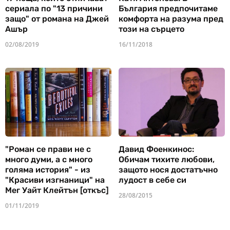
сериала по "13 причини
България предпочитаме
защо" от романа на Джей
комфорта на разума пред
Ашър
този на сърцето
02/08/2019
16/11/2018
"Роман се прави не с
Давид Фоенкинос:
много думи, а с много
Обичам тихите любови,
голяма история" - из
защото нося достатъчно
"Красиви изгнаници" на
лудост в себе си
Мег Уайт Клейтън [откъс]
28/08/2015
01/11/2019