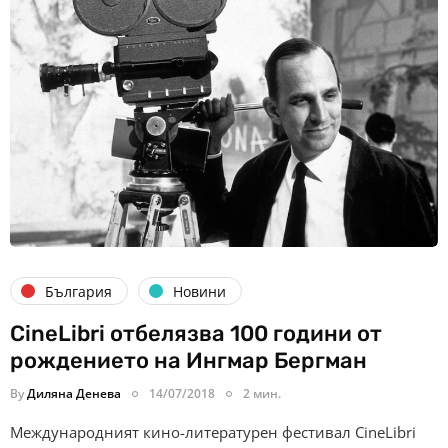
България
Новини
CineLibri отбелязва 100 години от
рождението на Ингмар Бергман
By
Диляна Денева
14/07/2018
2 мин.
Международният кино-литературен фестивал CineLibri