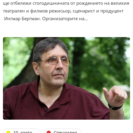
ще отбележи стогодишнината от рождението на великия
театрален и филмов режисьор, сценарист и продуцент
Ингмар Бергман. Организаторите на…
10, които...
Специални