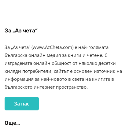
За „Аз чета“
За „Аз чета“ (www.AzCheta.com) е най-голямата
българска онлайн медия за книги и четене. С
изградената онлайн общност от няколко десетки
хиляди потребители, сайтът е основен източник на
информация за най-новото в света на книгите в
българското интернет пространство.
За нас
Още…