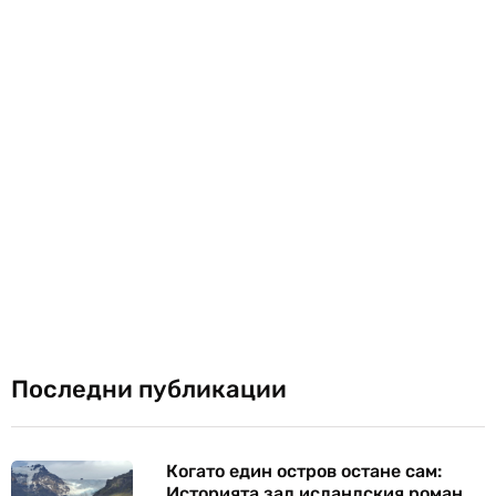
Последни публикации
Когато един остров остане сам:
Историята зад исландския роман