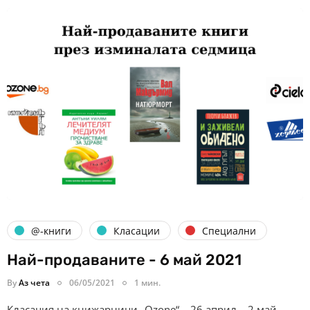
@-книги
Класации
Специални
Най-продаваните - 6 май 2021
By
Аз чета
06/05/2021
1 мин.
Класация на книжарници „Ozone“ – 26 април – 2 май