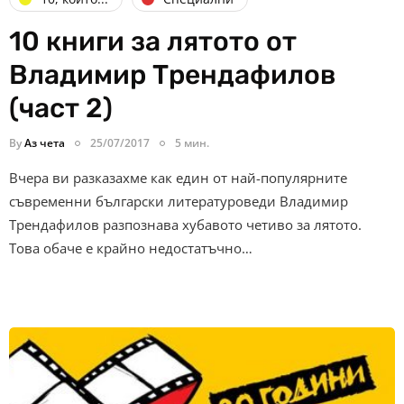
10 книги за лятото от
Владимир Трендафилов
(част 2)
By
Аз чета
25/07/2017
5 мин.
Вчера ви разказахме как един от най-популярните
съвременни български литературоведи Владимир
Трендафилов разпознава хубавото четиво за лятото.
Това обаче е крайно недостатъчно…