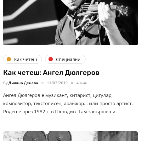
Как четеш
Специални
Как четеш: Ангел Дюлгеров
By
Диляна Денева
11/02/2019
4 мин.
Ангел Дюлгеров е музикант, китарист, цигулар,
композитор, текстописец, аранжор… или просто артист.
Роден е през 1982 г. в Пловдив. Там завършва и…