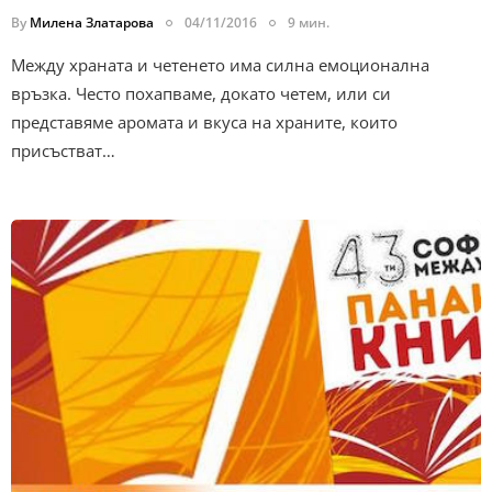
By
Милена Златарова
04/11/2016
9 мин.
Между храната и четенето има силна емоционална
връзка. Често похапваме, докато четем, или си
представяме аромата и вкуса на храните, които
присъстват…