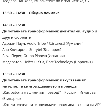
Теодора Цанкова, гл. асистент по испанистика, СУ
13:30 – 14:30 | Обедна почивка
14:30 – 15:30
Дигиталната трансформация: дигитални, аудио и
други формати
Адриан Паун, Audio Tribe / Cărturești (Румъния)
Ана Клисарска, Storytel (България)
Раул Перес, Grupo Planeta (Испания)
Модератор: Нейтън Хъл, Beat Technology (Норвегия)
15:30 – 16:30
Дигиталната трансформация: изкуственият
интелект в книгоиздаването и превода
„Как работи машинният превод?“ – Росалия Игнатова
(България)
„Как литературните преводачи навигират в света на AI?“ –