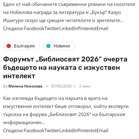
Един от най-обичаните съвременни романи на носителя
на Нобелова награда за литература и „Букър“ Казуо
Ишигуро скоро ще срещне читателите и зрителите…
Сподели:FacebookTwitterLinkedInPinterestEmail
България
Новини
Форумът „Библиосвят 2026“ очерта
бъдещето на науката с изкуствен
интелект
By
Милена Николова
07/05/2026
2 мин.
Как изглежда бъдещето на науката в ерата на
изкуствения интелект беше отговорът, който експерти
търсиха на форума „Библиосвят 2026“ на Българския
информационен…
Сподели:FacebookTwitterLinkedInPinterestEmail