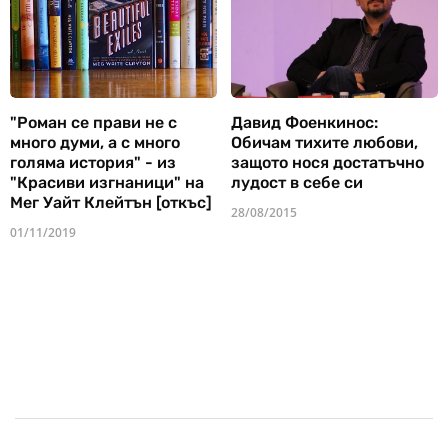
"Роман се прави не с
Давид Фоенкинос:
много думи, а с много
Обичам тихите любови,
голяма история" - из
защото нося достатъчно
"Красиви изгнаници" на
лудост в себе си
Мег Уайт Клейтън [откъс]
28/08/2015
01/11/2019