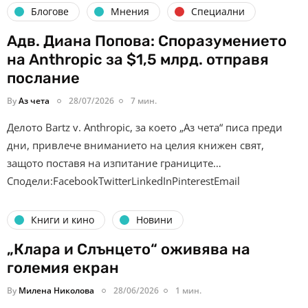
Блогове
Мнения
Специални
Адв. Диана Попова: Споразумението
на Anthropic за $1,5 млрд. отправя
послание
By
Аз чета
28/07/2026
7 мин.
Делото Bartz v. Anthropic, за което „Аз чета“ писа преди
дни, привлече вниманието на целия книжен свят,
защото поставя на изпитание границите…
Сподели:FacebookTwitterLinkedInPinterestEmail
Книги и кино
Новини
„Клара и Слънцето“ оживява на
големия екран
By
Милена Николова
28/06/2026
1 мин.