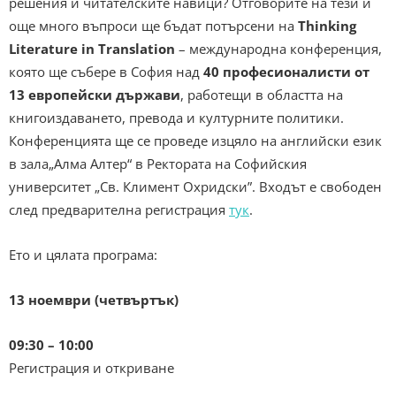
решения и читателските навици? Отговорите на тези и
още много въпроси ще бъдат потърсени на
Thinking
Literature in Translation
– международна конференция,
която ще събере в София над
40 професионалисти от
13 европейски държави
, работещи в областта на
книгоиздаването, превода и културните политики.
Конференцията ще се проведе изцяло на английски език
в зала„Алма Алтер“ в Ректората на Софийския
университет „Св. Климент Охридски”. Входът е свободен
след предварителна регистрация
тук
.
Ето и цялата програма:
13 ноември (четвъртък)
09:30 – 10:00
Регистрация и откриване