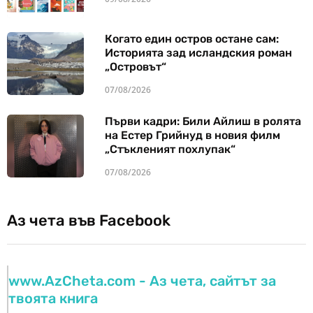
Когато един остров остане сам:
Историята зад исландския роман
„Островът“
07/08/2026
Първи кадри: Били Айлиш в ролята
на Естер Грийнуд в новия филм
„Стъкленият похлупак“
07/08/2026
Аз чета във Facebook
www.AzCheta.com - Аз чета, сайтът за
твоята книга