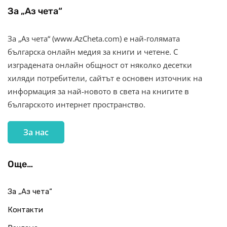
За „Аз чета“
За „Аз чета“ (www.AzCheta.com) е най-голямата
българска онлайн медия за книги и четене. С
изградената онлайн общност от няколко десетки
хиляди потребители, сайтът е основен източник на
информация за най-новото в света на книгите в
българското интернет пространство.
За нас
Още…
За „Аз чета“
Контакти