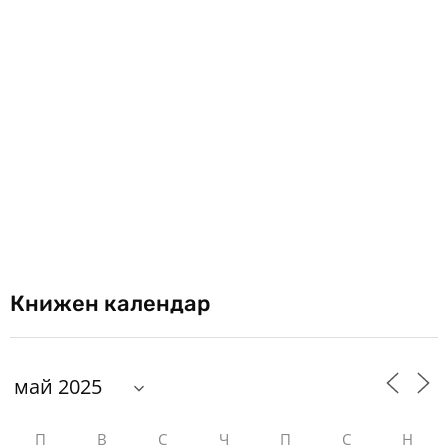
Книжен календар
П
В
С
Ч
П
С
Н