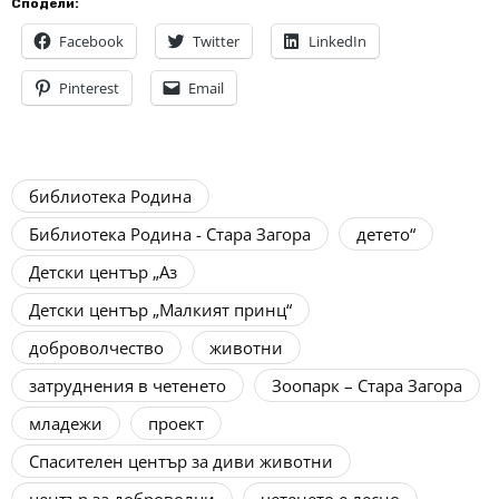
Сподели:
Facebook
Twitter
LinkedIn
Pinterest
Email
библиотека Родина
Библиотека Родина - Стара Загора
детето“
Детски център „Аз
Детски център „Малкият принц“
доброволчество
животни
затруднения в четенето
Зоопарк – Стара Загора
младежи
проект
Спасителен център за диви животни
център за доброволци
четенето е лесно