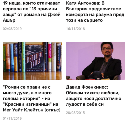
19 неща, които отличават
Катя Антонова: В
сериала по "13 причини
България предпочитаме
защо" от романа на Джей
комфорта на разума пред
Ашър
този на сърцето
02/08/2019
16/11/2018
"Роман се прави не с
Давид Фоенкинос:
много думи, а с много
Обичам тихите любови,
голяма история" - из
защото нося достатъчно
"Красиви изгнаници" на
лудост в себе си
Мег Уайт Клейтън [откъс]
28/08/2015
01/11/2019