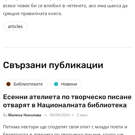
всеки човек би се влюбил в четенето, ако има шанса да
срещне правилната книга.
articles
Свързани публикации
Библиотеките
Новини
Есенни ателиета по творческо писане
отварят в Националната библиотека
By
Милена Николова
09/09/2024
2 мин.
Петима лектори ще споделят своя опит с млади поети и
белетристи в ателиета по творческо писане, които ще