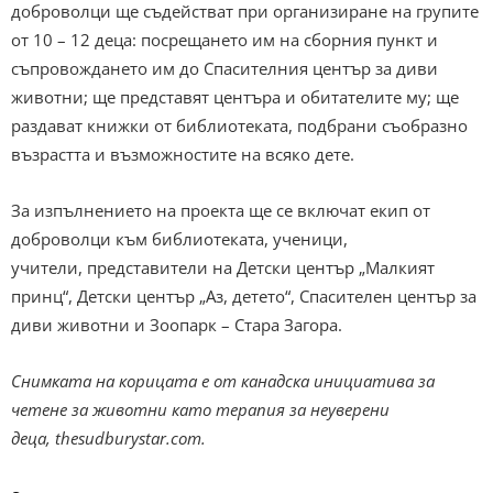
доброволци ще съдействат при организиране на групите
от 10 – 12 деца: посрещането им на сборния пункт и
съпровождането им до Спасителния център за диви
животни; ще представят центъра и обитателите му; ще
раздават книжки от библиотеката, подбрани съобразно
възрастта и възможностите на всяко дете.
За изпълнението на проекта ще се включат екип от
доброволци към библиотеката, ученици,
учители, представители на Детски център „Малкият
принц“, Детски център „Аз, детето“, Спасителен център за
диви животни и Зоопарк – Стара Загора.
Снимката на корицата е от канадска инициатива за
четене за животни като терапия за неуверени
деца, thesudburystar.com.