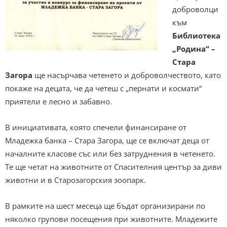
доброволци
към
Библиотека
„Родина“ –
Стара
Загора
ще насърчава четенето и доброволчеството, като
покаже на децата, че да четеш с „пернати и космати“
приятели е лесно и забавно.
В инициативата, която спечели финансиране от
Младежка банка – Стара Загора, ще се включат деца от
началните класове със или без затруднения в четенето.
Те ще четат на животните от Спасителния център за диви
животни и в Старозагорския зоопарк.
В рамките на шест месеца ще бъдат организирани по
няколко групови посещения при животните. Младежите