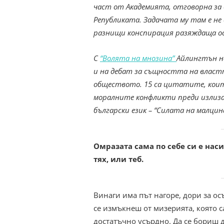
част от Академията, отговорна за
Републиката. Задачата му там е не 
разнищи конспирация разяждаща о
С
“Волята на мнозина”
Айлингтън н
и на дебат за същността на власт
обществото. 15 са цитатите, коит
моралните конфликти преди излиз
български език – “Силата на малцин
Омразата сама по себе си е нас
тях, или теб.
Винаги има път нагоре, дори за о
се измъкнеш от мизерията, която с
достатъчно усърдно. Да се бориш д