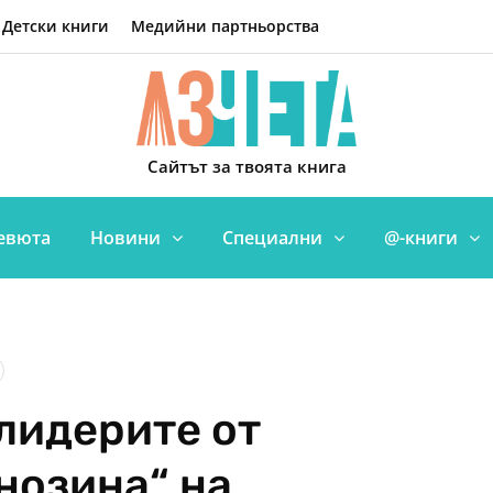
Детски книги
Медийни партньорства
Сайтът за твоята книга
евюта
Новини
Специални
@-книги
 лидерите от
нозина“ на