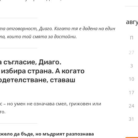
а отговорност, Диаго. Когато тя е дадена на един
рата, които той смята за достойни.
П
27
 съгласие, Диаго.
3
избира страна. А когато
одетелстване, ставаш
10
17
ис – но умен не означава смел, грижовен или
24
то.
31
ожело да бъде, но мъдрият разпознава