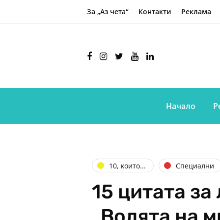
За „Аз чета“
Контакти
Реклама
Начало
Р
10, които...
Специални
15 цитата за
„Волята на м