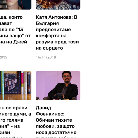
ща, които
Катя Антонова: В
чават
България
ла по "13
предпочитаме
ини защо" от
комфорта на
на на Джей
разума пред този
р
на сърцето
2019
16/11/2018
ан се прави
Давид
много думи, а
Фоенкинос:
го голяма
Обичам тихите
ия" - из
любови, защото
сиви
нося достатъчно