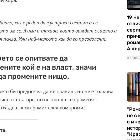
ни хора.
19 не
вало, как е редно да е устроен светът и се
отли
сериа
ото им се. А има и такива, които виждат същото и
прич
я полза. Или най-малкото как да го преодолеят.
рома
Ашъ
оето се опитвате да
02/08/
ените кой е на власт, значи
да промените нищо.
оето би предпочел да не правиш, но не е толкова
вяш път нагоре, но всъщност те променят.
 да бъдеш, компромис след компромис.
"Ром
не с 
с мно
истор
та.
"Кра