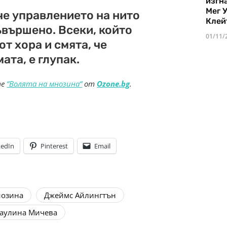
изгн
Мег 
че управлението на нито
Клей
ъвършено. Всеки, който
01/11/
т хора и смята, че
ата, е глупак.
те
“Волята на мнозина“
от
Ozone.bg
.
kedIn
Pinterest
Email
нозина
Джеймс Айлингтън
аулина Мичева