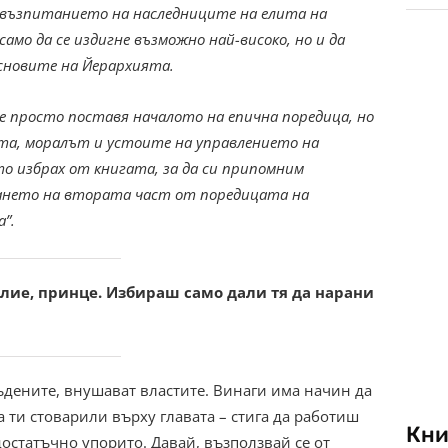
 възпитанието на наследниците на елита на
само да се издигне възможно най-високо, но и да
сновите на Йерархията.
е просто поставя началото на епична поредица, но
та, моралът и устоите на управлението на
о избрах от книгата, за да си припомним
ането на втората част от поредицата на
а”.
илие, принце. Избираш само дали тя да нарани
съдените, внушават властите. Винаги има начин да
а ти стоварили върху главата – стига да работиш
Кни
остатъчно упорито. Давай, възползвай се от