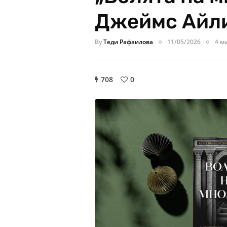
Джеймс Айл
By
Теди Рафаилова
11/05/2026
4 м
708
0