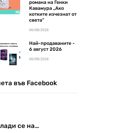
романа на Генки
Кавамура „Ако
котките изчезнат от
света“
06/08/2026
Най-продаваните -
6 август 2026
06/08/2026
чета във Facebook
лади се на…