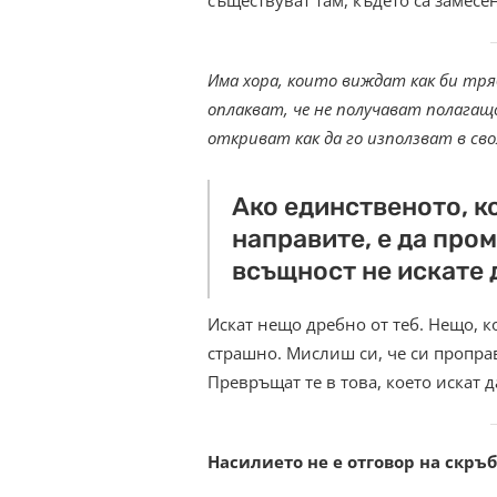
съществуват там, където са замесе
Има хора, които виждат как би тряб
оплакват, че не получават полагащ
откриват как да го използват в сво
Ако единственото, к
направите, е да пром
всъщност не искате 
Искат нещо дребно от теб. Нещо, к
страшно. Мислиш си, че си пропра
Превръщат те в това, което искат
Насилието не е отговор на скръб