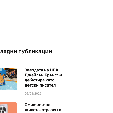
ледни публикации
Звездата на НБА
Джейлън Брънсън
дебютира като
детски писател
06/08/2026
Смисълът на
живота, отразен в