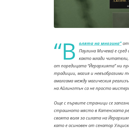
“В
олята на мнозина”
о
Паулина Мичева) е сред
както млади читатели,
от поредицата “Йерархията” ни пре
традиции, магия и невъобразими те
амалгама между магическия реализ
на Айлингтън са не просто мистери
Още с първите страници се запознав
страшното място в Катенската реп
своята воля за силата на Йерархият
като е осиновен от сенатор Улциск