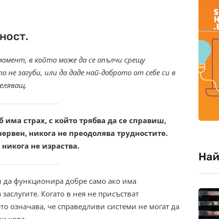
ност.
момент, в който може да се опълчи срещу
 не загуби, или да даде най-доброто от себе си в
целяващ.
б има страх, с който трябва да се справиш,
 нервен, никога не преодолява трудностите.
, никога не израства.
Най
и да функционира добре само ако има
заслугите. Когато в нея не присъстват
то означава, че справедливи системи не могат да