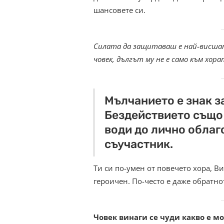
шансовете си.
Силата да защитаваш е най-висшат
човек, дългът му не е само към хо
Мълчанието е знак за
Бездействието също 
води до лично облаг
съучастник.
Ти си по-умен от повечето хора, В
героичен. По-често е даже обратно
Човек винаги се чуди какво е м