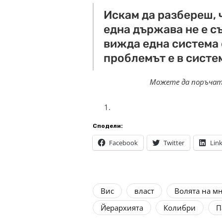
Искам да разбереш, 
една държава не е с
вижда една система о
проблемът е в систем
Можете да поръча
Сподели:
Facebook
Twitter
Lin
Вис
власт
Волята на м
Йерархията
Колибри
П