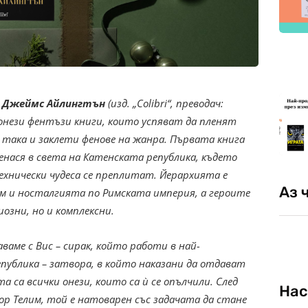
т
Джеймс Айлингтън
(изд. „Colibri“, преводач:
 онези фентъзи книги, които успяват да пленят
 така и заклети фенове на жанра. Първата книга
нася в света на Катенската република, където
хнически чудеса се преплитат. Йерархията е
Аз 
ъм и носталгията по Римската империя, а героите
озни, но и комплексни.
аме с Вис – сирак, който работи в най-
ублика – затвора, в който наказани да отдават
а са всички онези, които са ѝ се опълчили. След
Нас
ор Телим, той е натоварен със задачата да стане