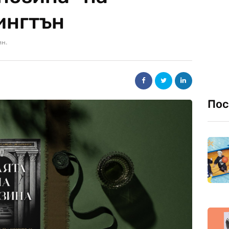
ингтън
ин.
Пос