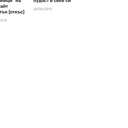
аници" на
лудост в себе си
Уайт
28/08/2015
тън [откъс]
2019