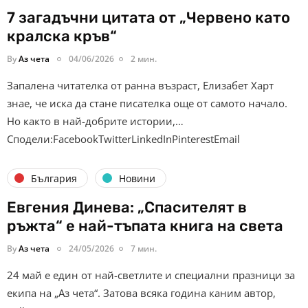
7 загадъчни цитата от „Червено като
кралска кръв“
By
Аз чета
04/06/2026
2 мин.
Запалена читателка от ранна възраст, Елизабет Харт
знае, че иска да стане писателка още от самото начало.
Но както в най-добрите истории,…
Сподели:FacebookTwitterLinkedInPinterestEmail
България
Новини
Евгения Динева: „Спасителят в
ръжта“ е най-тъпата книга на света
By
Аз чета
24/05/2026
7 мин.
24 май е един от най-светлите и специални празници за
екипа на „Аз чета“. Затова всяка година каним автор,