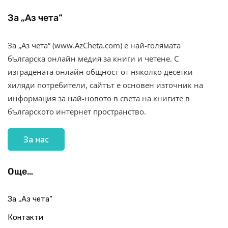
За „Аз чета“
За „Аз чета“ (www.AzCheta.com) е най-голямата
българска онлайн медия за книги и четене. С
изградената онлайн общност от няколко десетки
хиляди потребители, сайтът е основен източник на
информация за най-новото в света на книгите в
българското интернет пространство.
За нас
Още…
За „Аз чета“
Контакти