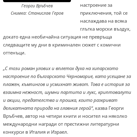
настроение за
Георги Връбчев
приключения, той се
Снимка: Станислав Геров
наслаждава на всяка
глътка морски въздух,
докато една необичайна ситуация не превръща
следващите му дни в криминален сюжет с комични
оттенъци.
„
С този роман улових и вплетох духа на хипарското
настроение по българското
Черноморие, като усещане за
плажен, къмпингов и усмихнат живот. Това е история за
взаимна нежност, шумни партита и лукс, криптовалути
и акции, предателства и прошка, които разкриват
деликатната природа на главния герой“
, казва Георги
Връбчев, автор на четири книги и носител на няколко
международни награди от престижни литературни
конкурси в Италия и Израел.