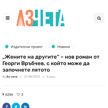
Издателски проект
Новини
„Жените на другите“ – нов роман от
Георги Връбчев, с който може да
започнете лятото
By
Аз чета
21/06/2023
4 мин.
6256
3