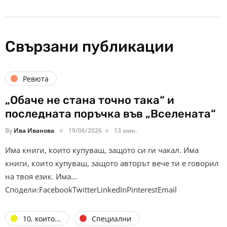
Свързани публикации
Ревюта
„Обаче не стана точно така“ и
последната поръчка във „Вселената“
By
Ива Иванова
19/06/2026
13 мин.
Има книги, които купуваш, защото си ги чакал. Има
книги, които купуваш, защото авторът вече ти е говорил
на твоя език. Има…
Сподели:FacebookTwitterLinkedInPinterestEmail
10, които...
Специални