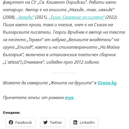
факултет на СУ „Св. Климент Охридски”. Работи като
нотариус. Автор е на книгите „Някъде…там…някъде”
(2008),
„Акорди”
(2021),
„Ерик: Сказание за силата“
(2022).
Пише както проза, така и поезия, член е на Съюза на
българските писатели. Георги Връбчев е автор на текста
за песента „Тервел” от албума „Великите владетели” на
група „Епизод“, както и на стихотворението „На Майка
България”, включено в италианския поетичен сборник
„L`attesa”/„Очакване”, издаден през 2012 година.
Можете да намерите „Жените на другите“ в
Ozone.bg
.
Прочетете откъс от романа
тук
.
Сподели:
Facebook
Twitter
LinkedIn