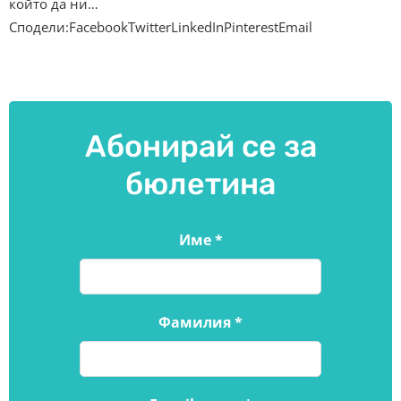
който да ни…
Сподели:FacebookTwitterLinkedInPinterestEmail
Абонирай се за
бюлетина
Име
*
Фамилия
*