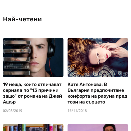
Най-четени
19 неща, които отличават
Катя Антонова: В
сериала по "13 причини
България предпочитаме
защо" от романа на Джей
комфорта на разума пред
Ашър
този на сърцето
02/08/2019
16/11/2018