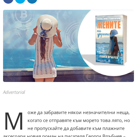
Advertorial
М
оже да забравите някои незначителни неща,
когато се отправяте към морето това лято, но
не пропускайте да добавите към плажните
аксесоари новия роман на писателя Георги Връбчев –