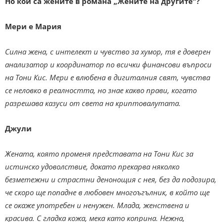
Но кои са жените в романа „Жените на другите“?
Мери е Мария
Силна жена, с интелект и чувство за хумор, тя е доверен
анализатор и координатор по всички финансови въпроси
на Тони Кис. Мери е влюбена в дигиталния свят, чувства
се неловко в реалността, но знае какво прави, когато
разрешава казуси от света на криптовалутата.
Джули
Жената, която променя представата на Тони Кис за
истинско удоволствие, докато прекарва няколко
безметежни и страстни денонощия с нея, без да подозира,
че скоро ще попадне в любовен многоъгълник, в който ще
се окаже употребен и ненужен.
Млада, женствена и
красива. С гладка кожа, мека като коприна. Нежна,