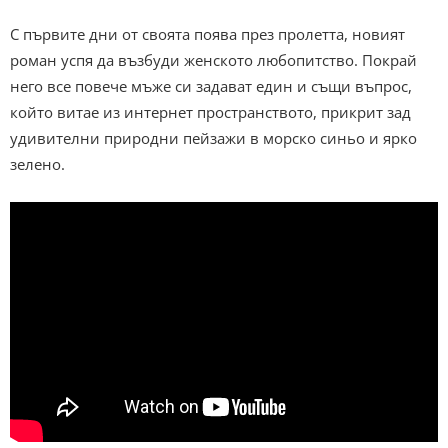
С първите дни от своята поява през пролетта, новият
роман успя да възбуди женското любопитство. Покрай
него все повече мъже си задават един и същи въпрос,
който витае из интернет пространството, прикрит зад
удивителни природни пейзажи в морско синьо и ярко
зелено.