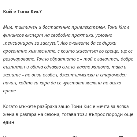
Кой е Тони Кис?
Мил, тактичен и достатъчно привлекателен, Тони Кис е
финансов експерт на свободна практика, условно
„пенсиониран за заслуги”.
Ако очаквате да се държи
арогантно към жените, с които животът го среща, ще се
разочаровате. Точно обратното е – той е галантен, добре
възпитан и
обича еднакво силно, както живота, така и
жените – по онзи особен, джентълменски и старомоден
начин, който ги кара да се чувстват желани по всяко
време.
Когато мъжете разбраха защо Тони Кис е мечта за всяка
жена в разгара на сезона, тогава този въпрос породи още
един.