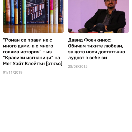
"Роман се прави не с
Давид Фоенкинос:
много думи, а с много
Обичам тихите любови,
голяма история" - из
защото нося достатъчно
"Красиви изгнаници" на
лудост в себе си
Мег Уайт Клейтън [откъс]
28/08/2015
01/11/2019