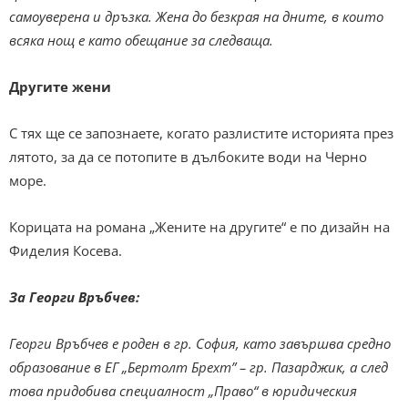
самоуверена и дръзка. Жена до безкрая на дните, в които
всяка нощ е като обещание за следваща.
Другите жени
С тях ще се запознаете, когато разлистите историята през
лятото, за да се потопите в дълбоките води на Черно
море.
Корицата на романа „Жените на другите“ е по дизайн на
Фиделия Косева.
За Георги Връбчев:
Георги Връбчев е роден в гр. София, като завършва средно
образование в ЕГ „Бертолт Брехт” – гр. Пазарджик, а след
това придобива специалност „Право“ в юридическия