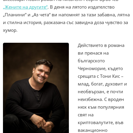
„Жените на другите“
. В деня на лятото издателство
„Планини“ и „Аз чета“ ви напомнят за тази забавна, лятна
и стилна история, разказана със завидна доза чувство за
хумор.
Действието в романа
ви пренася на
българското
Черноморие, където
срещата с Тони Кис –
млад, богат, духовит и
необвързан, е почти
неизбежна. С вроден
нюх към популярния
свят на
криптовалутите, във
ваканционно