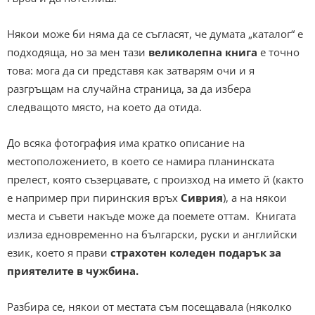
Някои може би няма да се съгласят, че думата „каталог“ е
подходяща, но за мен тази
великолепна книга
е точно
това: мога да си представя как затварям очи и я
разгръщам на случайна страница, за да избера
следващото място, на което да отида.
До всяка фотография има кратко описание на
местоположението, в което се намира планинската
прелест, която съзерцавате, с произход на името й (както
е например при пиринския връх
Сиврия
), а на някои
места и съвети накъде може да поемете оттам. Книгата
излиза едновременно на български, руски и английски
език, което я прави
страхотен коледен подарък за
приятелите в чужбина.
Разбира се, някои от местата съм посещавала (няколко