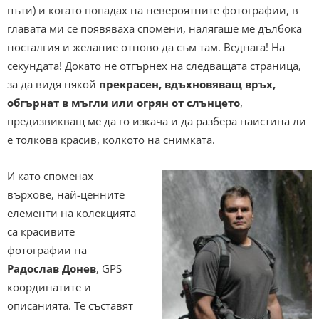
пъти) и когато попадах на невероятните фотографии, в
главата ми се появяваха спомени, налягаше ме дълбока
носталгия и желание отново да съм там. Веднага! На
секундата! Докато не отгърнех на следващата страница,
за да видя някой
прекрасен, вдъхновяващ връх,
обгърнат в мъгли или огрян от слънцето
,
предизвикващ ме да го изкача и да разбера наистина ли
е толкова красив, колкото на снимката.
И като споменах
върхове, най-ценните
елементи на колекцията
са красивите
фотографии на
Радослав Донев
,
GPS
координатите и
описанията. Те съставят