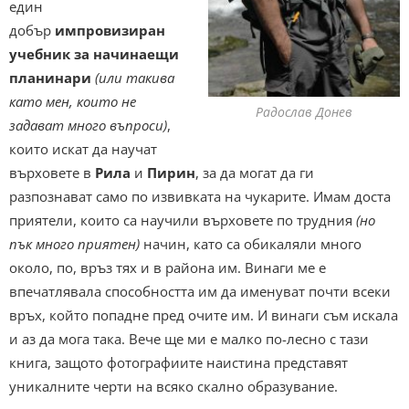
един
добър
импровизиран
учебник за начинаещи
планинари
(или такива
като мен, които не
Радослав Донев
задават много въпроси)
,
които искат да научат
върховете в
Рила
и
Пирин
, за да могат да ги
разпознават само по извивката на чукарите. Имам доста
приятели, които са научили върховете по трудния
(но
пък много приятен)
начин, като са обикаляли много
около, по, връз тях и в района им. Винаги ме е
впечатлявала способността им да именуват почти всеки
връх, който попадне пред очите им. И винаги съм искала
и аз да мога така. Вече ще ми е малко по-лесно с тази
книга, защото фотографиите наистина представят
уникалните черти на всяко скално образувание.