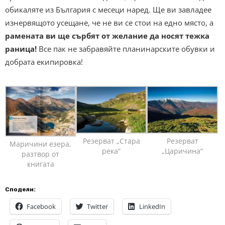
обикаляте из България с месеци наред. Ще ви завладее
изнервящото усещане, че не ви се стои на едно място, а
рамената ви ще сърбят от желание да носят тежка
раница!
Все пак не забравяйте планинарските обувки и
добрата екипировка!
Резерват „Стара
Резерват
Маричини езера,
река“
„Царичина“
разтвор от
книгата
Сподели:
Facebook
Twitter
LinkedIn