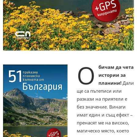
О
бичам да чета
истории за
планини!
Дали
ще са пътеписи или
разкази на приятели е
без значение. Винаги
имат един и същ ефект –
пренасят ме на високо,
магическо място, което