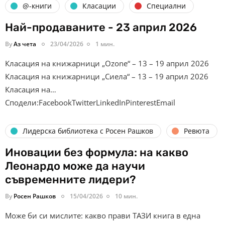
@-книги
Класации
Специални
Най-продаваните - 23 април 2026
By
Аз чета
23/04/2026
1 мин.
Класация на книжарници „Ozone“ – 13 – 19 април 2026
Класация на книжарници „Сиела“ – 13 – 19 април 2026
Класация на…
Сподели:FacebookTwitterLinkedInPinterestEmail
Лидерска библиотека с Росен Рашков
Ревюта
Иновации без формула: на какво
Леонардо може да научи
съвременните лидери?
By
Росен Рашков
15/04/2026
10 мин.
Може би си мислите: какво прави ТАЗИ книга в една