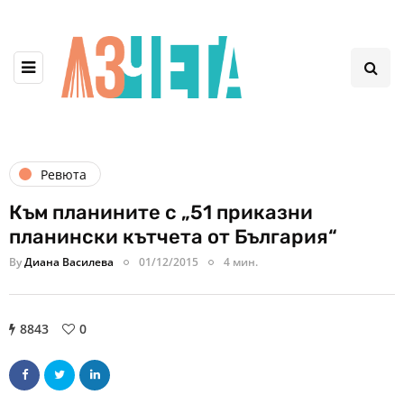
Ревюта
Към планините с „51 приказни
планински кътчета от България“
By
Диана Василева
01/12/2015
4 мин.
8843
0