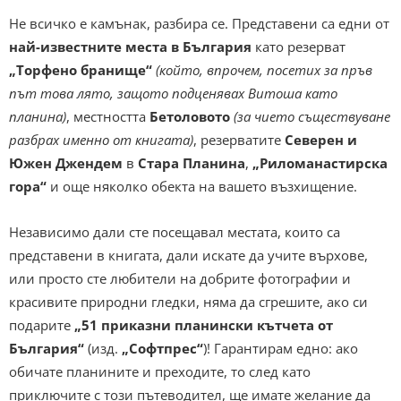
Не всичко е камънак, разбира се. Представени са едни от
най-известните места в България
като резерват
„Торфено бранище“
(който, впрочем, посетих за пръв
път това лято, защото подценявах Витоша като
планина)
, местността
Бетоловото
(за чието съществуване
разбрах именно от книгата)
, резерватите
Северен
и
Южен Джендем
в
Стара Планина
,
„Риломанастирска
гора“
и още няколко обекта на вашето възхищение.
Независимо дали сте посещавал местата, които са
представени в книгата, дали искате да учите върхове,
или просто сте любители на добрите фотографии и
красивите природни гледки, няма да сгрешите, ако си
подарите
„51 приказни планински кътчета от
България“
(изд.
„Софтпрес“
)! Гарантирам едно: ако
обичате планините и преходите, то след като
приключите с този пътеводител, ще имате желание да