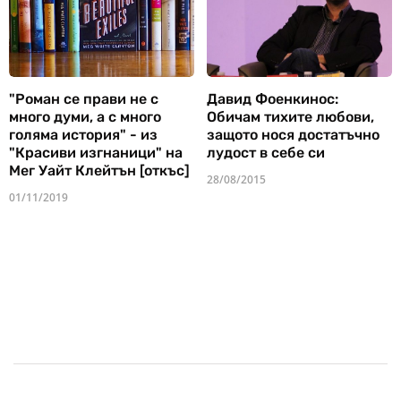
"Роман се прави не с
Давид Фоенкинос:
много думи, а с много
Обичам тихите любови,
голяма история" - из
защото нося достатъчно
"Красиви изгнаници" на
лудост в себе си
Мег Уайт Клейтън [откъс]
28/08/2015
01/11/2019