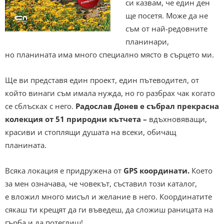
си казвам, че един ден
ще посетя. Може да не
съм от най-редовните
планинари,
но планината има много специално място в сърцето ми.
Ще ви представя един проект, един пътеводител, от
който винаги съм имала нужда, но го разбрах чак когато
се сблъсках с него.
Радослав Донев е събрал прекрасна
колекция от 51 природни кътчета –
вдъхновяващи,
красиви и стоплящи душата на всеки, обичащ
планината.
Всяка локация е придружена от
GPS
координати.
Което
за мен означава, че човекът, съставил този каталог,
е вложил много мисъл и желание в него. Координатите
сякаш ти крещят да ги въведеш, да сложиш раницата на
гърба и да потеглиш!