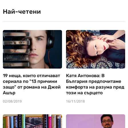
Най-четени
19 неща, които отличават
Катя Антонова: В
сериала по "13 причини
България предпочитаме
защо" от романа на Джей
комфорта на разума пред
Ашър
този на сърцето
02/08/2019
16/11/2018