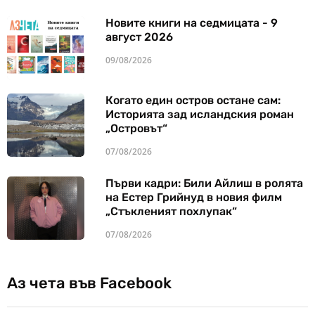
Новите книги на седмицата - 9
август 2026
09/08/2026
Когато един остров остане сам:
Историята зад исландския роман
„Островът“
07/08/2026
Първи кадри: Били Айлиш в ролята
на Естер Грийнуд в новия филм
„Стъкленият похлупак“
07/08/2026
Аз чета във Facebook