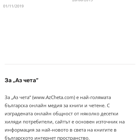
01/11/2019
За „Аз чета“
За „Аз чета“ (www.AzCheta.com) е най-голямата
българска онлайн медия за книги и четене. С
изградената онлайн общност от няколко десетки
хиляди потребители, сайтът е основен източник на
информация за най-новото в света на книгите в
българското интернет пространство.