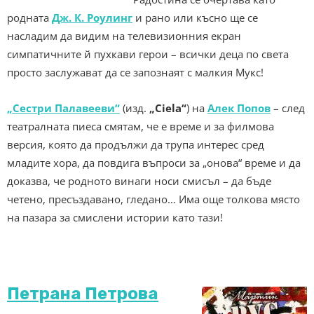
родната
Дж. К. Роулинг
и рано или късно ще се
насладим да видим на телевизионния екран
симпатичните й пухкави герои – всички деца по света
просто заслужават да се запознаят с малкия Мукс!
„Сестри Палавееви“
(изд.
„Ciela“
) на
Алек Попов
– след
театралната пиеса смятам, че е време и за филмова
версия, която да продължи да трупа интерес сред
младите хора, да повдига въпроси за „онова“ време и да
доказва, че родното винаги носи смисъл – да бъде
четено, пресъздавано, гледано… Има още толкова място
на пазара за смислени истории като тази!
Петрана Петрова