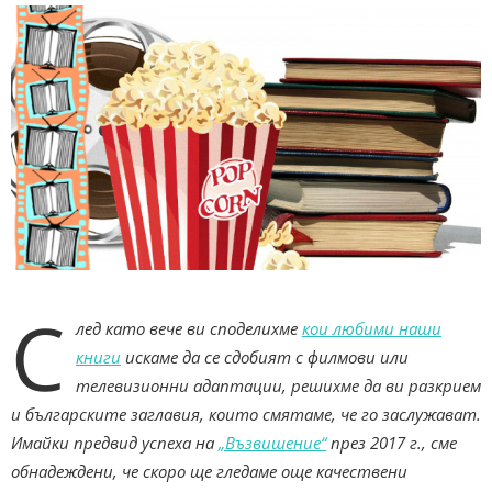
С
лед като вече ви споделихме
кои любими наши
книги
искаме да се сдобият с филмови или
телевизионни адаптации, решихме да ви разкрием
и българските заглавия, които смятаме, че го заслужават.
Имайки предвид успеха на
„Възвишение“
през 2017 г., сме
обнадеждени, че скоро ще гледаме още качествени