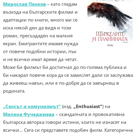
Мирослав Пенков
– като гледам
възхода на българските филми и
адаптации по книги, много ми се
иска някой ден да видя и този
роман, пресъздаден на малкия
екран. Емигрантите имаме нужда
от повече подобни истории, пък
и не всички имат време да четат.
Може би филмът би достигнал до по-голяма публика и
би накарал повече хора да се замислят дали си заслужава
да живееш навън, или е по-добре да се завърнеш в
родината.
„Сексът и комунизмът“
(изд.
„Enthusiast“
) на
Милена Фучеджиева
– скандалната и провокативна
българска авторка говори истини, които не изнасят на
всички… Сега си представете подобен филм. Категорична