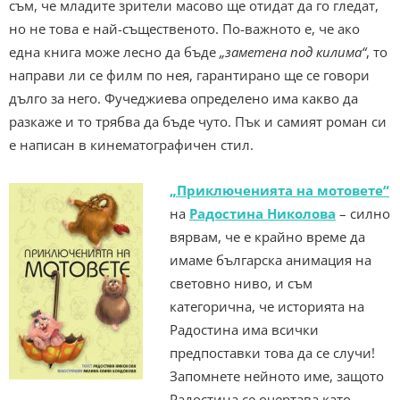
съм, че младите зрители масово ще отидат да го гледат,
но не това е най-същественото. По-важното е, че ако
една книга може лесно да бъде
„заметена под килима“
, то
направи ли се филм по нея, гарантирано ще се говори
дълго за него. Фучеджиева определено има какво да
разкаже и то трябва да бъде чуто. Пък и самият роман си
е написан в кинематографичен стил.
„Приключенията на мотовете“
на
Радостина Николова
– силно
вярвам, че е крайно време да
имаме българска анимация на
световно ниво, и съм
категорична, че историята на
Радостина има всички
предпоставки това да се случи!
Запомнете нейното име, защото
Радостина се очертава като