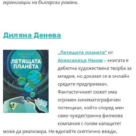
екранизации на български романи.
Диляна Денева
„Летящата планета“
от
Александър Ненов
– книгата е
дебютна художествена творба за
младия, но доказал се в онлайн
средите предприемач.
Фантастичният сюжет има
огромен кинематографичен
потенциал, който според мен
само чуждестранна филмова
компания с голям капацитет
може да реализира. Не вдигайте скептично вежди,