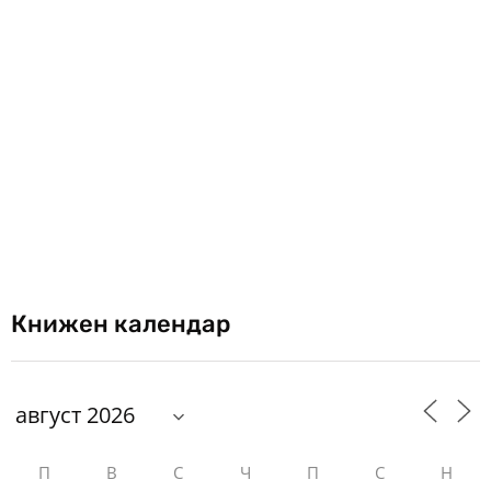
Книжен календар
П
В
С
Ч
П
С
Н