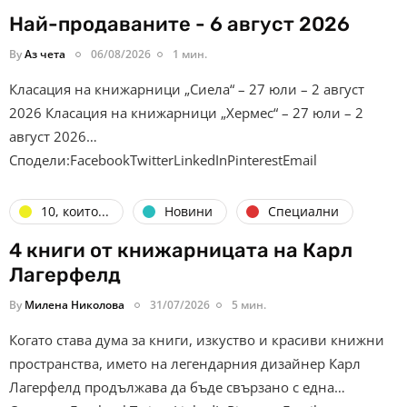
Най-продаваните - 6 август 2026
By
Аз чета
06/08/2026
1 мин.
Класация на книжарници „Сиела“ – 27 юли – 2 август
2026 Класация на книжарници „Хермес“ – 27 юли – 2
август 2026…
Сподели:FacebookTwitterLinkedInPinterestEmail
10, които...
Новини
Специални
4 книги от книжарницата на Карл
Лагерфелд
By
Милена Николова
31/07/2026
5 мин.
Когато става дума за книги, изкуство и красиви книжни
пространства, името на легендарния дизайнер Карл
Лагерфелд продължава да бъде свързано с една…