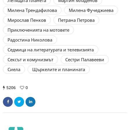
Летящата планета
Мартин Младенов
Милена Трендафилова
Милена Фучеджиева
Мирослав Пенков
Петрана Петрова
Приключенията на мотовете
Радостина Николова
Седмица на литературата и телевизията
Сексът и комунизмът
Сестри Палавееви
Сиела
Щъркелите и планината
5206
0