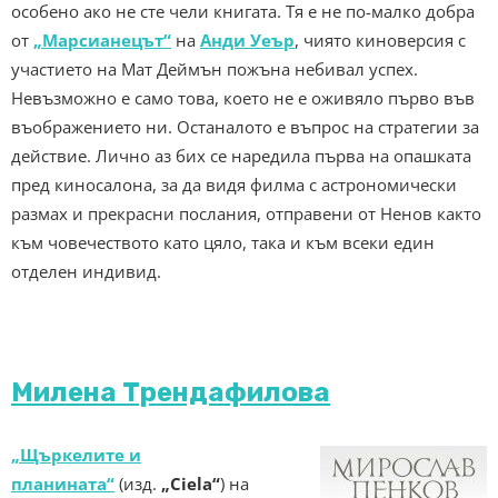
особено ако не сте чели книгата. Тя е не по-малко добра
от
„Марсианецът“
на
Анди Уеър
, чиято киноверсия с
участието на Мат Деймън пожъна небивал успех.
Невъзможно е само това, което не е оживяло първо във
въображението ни. Останалото е въпрос на стратегии за
действие. Лично аз бих се наредила първа на опашката
пред киносалона, за да видя филма с астрономически
размах и прекрасни послания, отправени от Ненов както
към човечеството като цяло, така и към всеки един
отделен индивид.
Милена Трендафилова
„Щъркелите и
планината“
(изд.
„Ciela“
) на