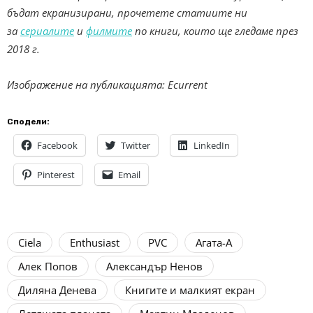
бъдат екранизирани, прочетете статиите ни
за
сериалите
и
филмите
по книги, които ще гледаме през
2018 г.
Изображение на публикацията: Ecurrent
Сподели:
Facebook
Twitter
LinkedIn
Pinterest
Email
Ciela
Enthusiast
PVC
Агата-А
Алек Попов
Александър Ненов
Диляна Денева
Книгите и малкият екран