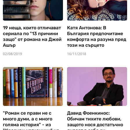
19 неща, които отличават
Катя Антонова: В
сериала по "13 причини
България предпочитаме
защо" от романа на Джей
комфорта на разума пред
Ашър
този на сърцето
02/08/2019
16/11/2018
"Роман се прави не с
Давид Фоенкинос:
много думи, а с много
Обичам тихите любови,
голяма история" - из
защото нося достатъчно