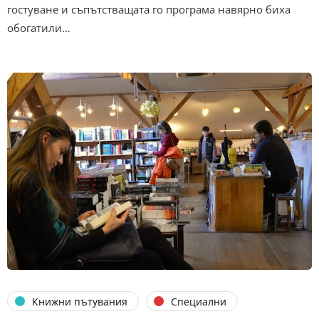
гостуване и съпътстващата го програма навярно биха
обогатили…
Книжни пътувания
Специални