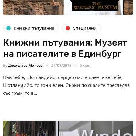
Книжни пътувания
Специални
Книжни пътувания: Музеят
на писателите в Единбург
By
Десислава Микова
27/01/2015
5 мин.
Във теб е, Шотландийо, сърцето ми в плен, във тебе,
Шотландийо, то гони елен. Сърни по скалите преследва
със гръм, то в…