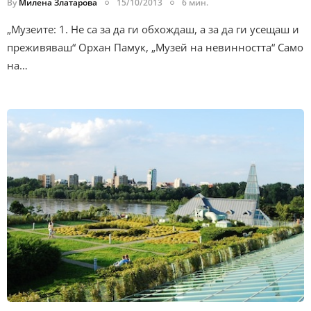
By
Милена Златарова
15/10/2013
6 мин.
„Музеите: 1. Не са за да ги обхождаш, а за да ги усещаш и
преживяваш“ Орхан Памук, „Музей на невинността“ Само
на…