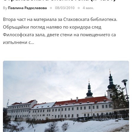
By
Павлина Радославова
08/03/2010
4 мин.
Втора част на материала за Стаховската библиотека.
Обръщайки поглед наляво по коридора след
Философската зала, двете стени на помещението са
изпълнени с…