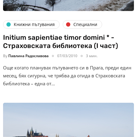
Книжни пътувания
Специални
Initium sapientiae timor domini * -
Страховската библиотека (I част)
By
Павлина Радославова
07/03/2010
3 мин.
Още когато планувах пътуването си в Прага, преди един
месец, бях сигурна, че трябва да отида в Страховската
библиотека – една от…