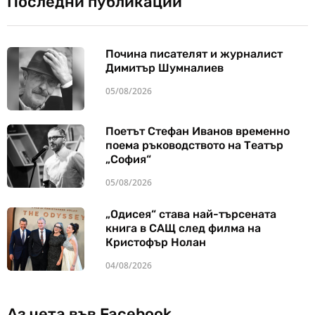
Последни публикации
Почина писателят и журналист
Димитър Шумналиев
05/08/2026
Поетът Стефан Иванов временно
поема ръководството на Театър
„София“
05/08/2026
„Одисея“ става най-търсената
книга в САЩ след филма на
Кристофър Нолан
04/08/2026
Аз чета във Facebook