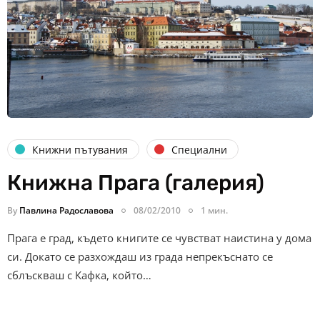
Книжни пътувания
Специални
Книжна Прага (галерия)
By
Павлина Радославова
08/02/2010
1 мин.
Прага е град, където книгите се чувстват наистина у дома
си. Докато се разхождаш из града непрекъснато се
сблъскваш с Кафка, който…