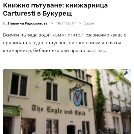
Книжно пътуване: книжарница
Carturesti в Букурещ
By
Павлина Радославова
18/11/2014
2 мин.
Всички пътища водят към книгите. Независимо каква е
причината за едно пътуване, винаги стигам до някоя
книжарница, библиотека или просто рафт за…