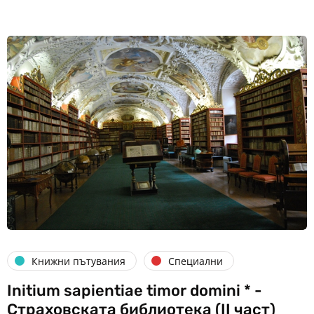
Книжни пътувания
Специални
Initium sapientiae timor domini * -
Страховската библиотека (II част)