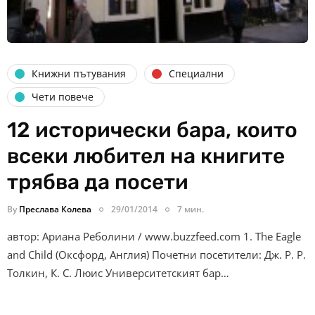
Книжни пътувания
Специални
Чети повече
12 исторически бара, които
всеки любител на книгите
трябва да посети
By
Преслава Колева
29/01/2014
7 мин.
автор: Ариана Реболини / www.buzzfeed.com 1. The Eagle
and Child (Оксфорд, Англия) Почетни посетители: Дж. Р. Р.
Толкин, К. С. Люис Университетският бар…