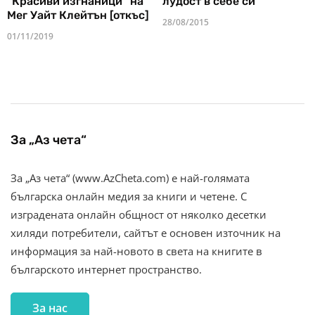
"Красиви изгнаници" на
лудост в себе си
Мег Уайт Клейтън [откъс]
28/08/2015
01/11/2019
За „Аз чета“
За „Аз чета“ (www.AzCheta.com) е най-голямата
българска онлайн медия за книги и четене. С
изградената онлайн общност от няколко десетки
хиляди потребители, сайтът е основен източник на
информация за най-новото в света на книгите в
българското интернет пространство.
За нас