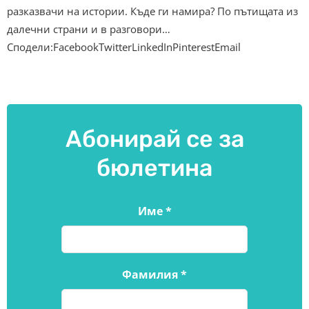
разказвачи на истории. Къде ги намира? По пътищата из
далечни страни и в разговори…
Сподели:FacebookTwitterLinkedInPinterestEmail
Абонирай се за
бюлетина
Име
*
Фамилия
*