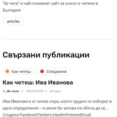
"Аз чета" е най-големият сайт за книги и четене в
България
articles
Свързани публикации
Как четеш
Специални
Как четеш: Ива Иванова
By
Аз чета
30/03/2026
24 мин.
Ива Иванова е от онези хора, които трудно се побират в
едно определение – и може би затова не обича да се…
Сподели:FacebookTwitterLinkedInPinterestEmail