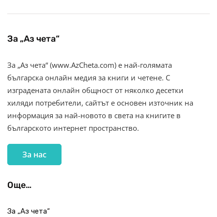
За „Аз чета“
За „Аз чета“ (www.AzCheta.com) е най-голямата
българска онлайн медия за книги и четене. С
изградената онлайн общност от няколко десетки
хиляди потребители, сайтът е основен източник на
информация за най-новото в света на книгите в
българското интернет пространство.
За нас
Още…
За „Аз чета“