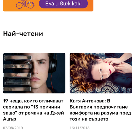
Най-четени
19 неща, които отличават
Катя Антонова: В
сериала по "13 причини
България предпочитаме
защо" от романа на Джей
комфорта на разума пред
Ашър
този на сърцето
02/08/2019
16/11/2018