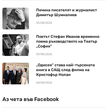
Почина писателят и журналист
Димитър Шумналиев
05/08/2026
Поетът Стефан Иванов временно
поема ръководството на Театър
„София“
05/08/2026
„Одисея“ става най-търсената
книга в САЩ след филма на
Кристофър Нолан
04/08/2026
Аз чета във Facebook