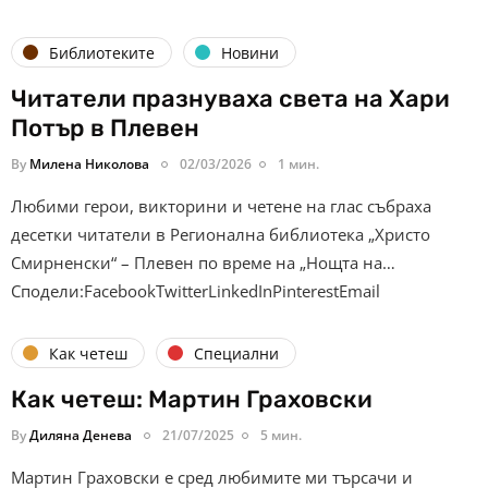
Библиотеките
Новини
Читатели празнуваха света на Хари
Потър в Плевен
By
Милена Николова
02/03/2026
1 мин.
Любими герои, викторини и четене на глас събраха
десетки читатели в Регионална библиотека „Христо
Смирненски“ – Плевен по време на „Нощта на…
Сподели:FacebookTwitterLinkedInPinterestEmail
Как четеш
Специални
Как четеш: Мартин Граховски
By
Диляна Денева
21/07/2025
5 мин.
Мартин Граховски е сред любимите ми търсачи и