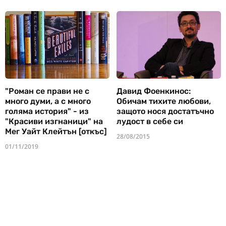
"Роман се прави не с
Давид Фоенкинос:
много думи, а с много
Обичам тихите любови,
голяма история" - из
защото нося достатъчно
"Красиви изгнаници" на
лудост в себе си
Мег Уайт Клейтън [откъс]
28/08/2015
01/11/2019