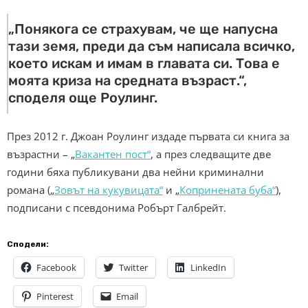
„Понякога се страхувам, че ще напусна
тази земя, преди да съм написала всичко,
което искам и имам в главата си. Това е
моята криза на средната възраст.“,
споделя още Роулинг.
През 2012 г. Джоан Роулинг издаде първата си книга за
възрастни – „
Вакантен пост“
, а през следващите две
години бяха публикувани два нейни криминални
романа („
Зовът на кукувицата“
и „
Копринената буба“
),
подписани с псевдонима Робърт Галбрейт.
Сподели:
Facebook
Twitter
LinkedIn
Pinterest
Email