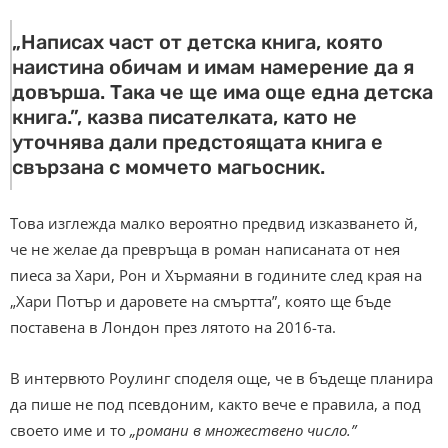
„Написах част от детска книга, която
наистина обичам и имам намерение да я
довърша. Така че ще има още една детска
книга.”, казва писателката, като не
уточнява дали предстоящата книга е
свързана с момчето магьосник.
Това изглежда малко вероятно предвид изказването й,
че не желае да превръща в роман написаната от нея
пиеса за Хари, Рон и Хърмаяни в годините след края на
„Хари Потър и даровете на смъртта”, която ще бъде
поставена в Лондон през лятото на 2016-та.
В интервюто Роулинг споделя още, че в бъдеще планира
да пише не под псевдоним, както вече е правила, а под
своето име и то
„романи в множествено число.”