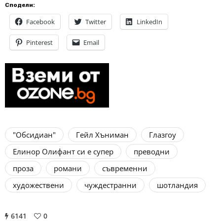
Сподели:
Facebook
Twitter
LinkedIn
Pinterest
Email
"Обсидиан"
Гейл Хъниман
Глазгоу
Елинор Олифант си е супер
преводни
проза
романи
съвременни
художествени
чуждестранни
шотландия
6141
0