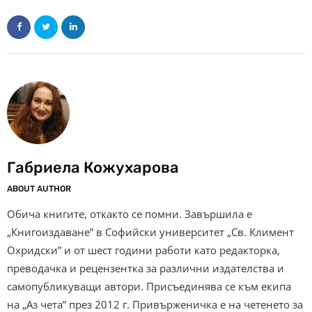
Габриела Кожухарова
ABOUT AUTHOR
Обича книгите, откакто се помни. Завършила е
„Книгоиздаване” в Софийски университет „Св. Климент
Охридски” и от шест години работи като редакторка,
преводачка и рецензентка за различни издателства и
самопубликуващи автори. Присъединява се към екипа
на „Аз чета” през 2012 г. Привърженичка е на четенето за