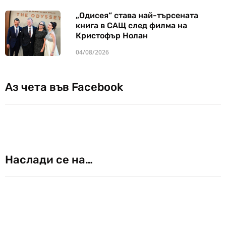
„Одисея“ става най-търсената
книга в САЩ след филма на
Кристофър Нолан
04/08/2026
Аз чета във Facebook
Наслади се на…