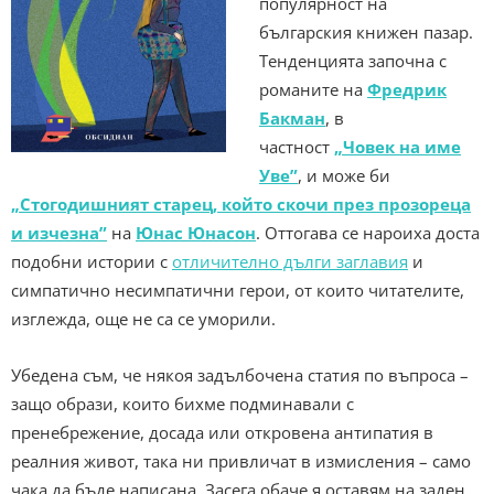
популярност на
българския книжен пазар.
Тенденцията започна с
романите на
Фредрик
Бакман
, в
частност
„Човек на име
Уве”
, и може би
„Стогодишният старец, който скочи през прозореца
и изчезна”
на
Юнас Юнасон
. Оттогава се нароиха доста
подобни истории с
отличително дълги заглавия
и
симпатично несимпатични герои, от които читателите,
изглежда, още не са се уморили.
Убедена съм, че някоя задълбочена статия по въпроса –
защо образи, които бихме подминавали с
пренебрежение, досада или откровена антипатия в
реалния живот, така ни привличат в измисления – само
чака да бъде написана. Засега обаче я оставям на заден