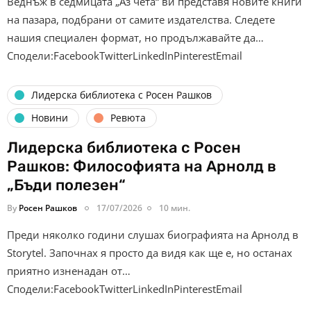
Веднъж в седмицата „Аз чета“ ви представя новите книги
на пазара, подбрани от самите издателства. Следете
нашия специален формат, но продължавайте да…
Сподели:FacebookTwitterLinkedInPinterestEmail
Лидерска библиотека с Росен Рашков
Новини
Ревюта
Лидерска библиотека с Росен
Рашков: Философията на Арнолд в
„Бъди полезен“
By
Росен Рашков
17/07/2026
10 мин.
Преди няколко години слушах биографията на Арнолд в
Storytel. Започнах я просто да видя как ще е, но останах
приятно изненадан от…
Сподели:FacebookTwitterLinkedInPinterestEmail