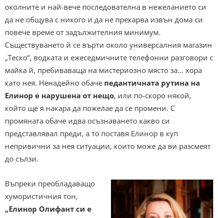
околните и най-вече последователна в нежеланието си
да не общува с никого и да не прекарва извън дома си
повече време от задължителния минимум.
Съществуването й се върти около универсалния магазин
„Теско“, водката и ежеседмичните телефонни разговори с
майка й, пребиваваща на мистериозно място за… хора
като нея. Ненадейно обаче
педантичната рутина на
Елинор е нарушена от нещо
, или по-скоро някой,
който ще я накара да пожелае да се промени. С
промяната обаче идва осъзнаването какво си
представлявал преди, а то поставя Елинор в куп
непривични за нея ситуации, които може да ви разсмеят
до сълзи.
Въпреки преобладаващо
хумористичния тон,
„Елинор Олифант си е