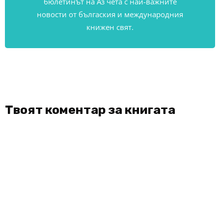
бюлетинът на Аз чета с най-важните
новости от бългаския и международния
книжен свят.
Твоят коментар за книгата