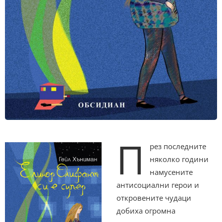
П
рез последните
няколко години
намусените
антисоциални герои и
откровените чудаци
добиха огромна