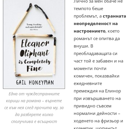
Лично за мен обаче не
темпото беше
проблемът, а
странната
неопределеност на
настроението
, което
романът се опитва да
внуши. В
преобладаващата си
част той е забавен и на
моменти почти
комичен, показвайки
ежедневните
премеждия на Елинор
Една от чуждестранните
при извършването на
корици на романа – върнете
привидно съвсем
се към нея след прочита му, за
нормални дейности –
да разберете колко
ходенето на фризьор и
сполучлива е всъщност
козметик, шопингът,