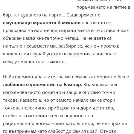
поръчването на питие в
бар, танцуването на парти… Същевременно
смущаващо
мрачното й минало
постоянно се
прокрадва на най-неподозирани места и те оставя някак
объркан каква книга точно четеш. Не че двете са
напълно несъвместими, разбира се, че не – просто в
конкретния случай усетих не хармония, а дисонанс
между смешното и тъжното.
Най-големият дразнител за мен обаче категорично беше
любовното увлечение на Елинор.
Знам каква цел
изпълнява чисто сюжетно и защо е описано точно
такова, каквото е, но от самото начало ми се стори
толкова нелогично, прибързано и дори детинско,
особено за интелигентен и подчинен на
рационалната логика човек като Елинор, че не спрях да
го възприемам като слабост до самия край. Отново