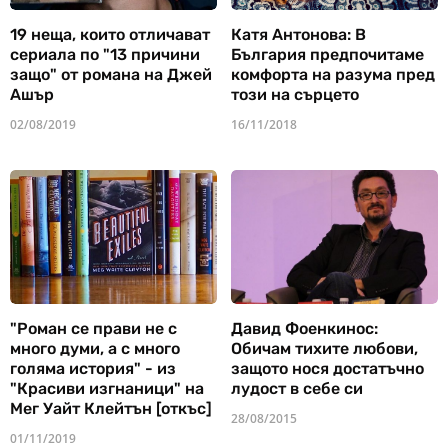
19 неща, които отличават
Катя Антонова: В
сериала по "13 причини
България предпочитаме
защо" от романа на Джей
комфорта на разума пред
Ашър
този на сърцето
02/08/2019
16/11/2018
"Роман се прави не с
Давид Фоенкинос:
много думи, а с много
Обичам тихите любови,
голяма история" - из
защото нося достатъчно
"Красиви изгнаници" на
лудост в себе си
Мег Уайт Клейтън [откъс]
28/08/2015
01/11/2019