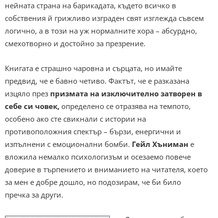
нейната страна на барикадата, където всичко в
собствения й грижливо изграден свят изглежда съвсем
логично, а в този на уж нормалните хора – абсурдно,
смехотворно и достойно за презрение.
Книгата е страшно чаровна и сърцата, но имайте
предвид, че е бавно четиво. Фактът, че е разказана
изцяло през
призмата на изключително затворен в
себе си човек,
определено се отразява на темпото,
особено ако сте свикнали с истории на
противоположния спектър – бързи, енергични и
изпълнени с емоционални бомби.
Гейл Хъниман
е
вложила немалко психологизъм и осезаемо повече
доверие в търпението и вниманието на читателя, което
за мен е добре дошло, но подозирам, че би било
пречка за други.