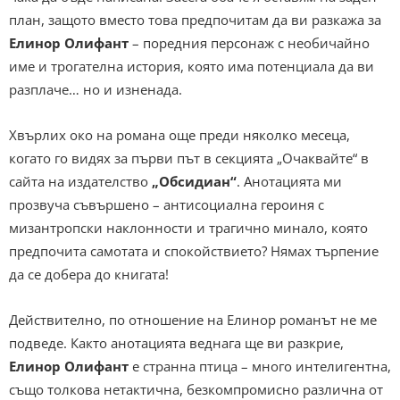
план, защото вместо това предпочитам да ви разкажа за
Елинор Олифант
– поредния персонаж с необичайно
име и трогателна история, която има потенциала да ви
разплаче… но и изненада.
Хвърлих око на романа още преди няколко месеца,
когато го видях за първи път в секцията „Очаквайте“ в
сайта на издателство
„Обсидиан“
. Анотацията ми
прозвуча съвършено – антисоциална героиня с
мизантропски наклонности и трагично минало, която
предпочита самотата и спокойствието? Нямах търпение
да се добера до книгата!
Действително, по отношение на Елинор романът не ме
подведе. Както анотацията веднага ще ви разкрие,
Елинор Олифант
е странна птица – много интелигентна,
също толкова нетактична, безкомпромисно различна от