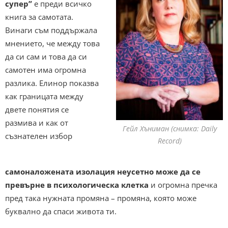
супер”
е преди всичко
книга за самотата.
Винаги съм поддържала
мнението, че между това
да си сам и това да си
самотен има огромна
разлика. Елинор показва
как границата между
двете понятия се
размива и как от
Гейл Хъниман (снимка: Daily
съзнателен избор
Record)
самоналожената изолация неусетно може да се
превърне в психологическа клетка
и огромна пречка
пред така нужната промяна – промяна, която може
буквално да спаси живота ти.