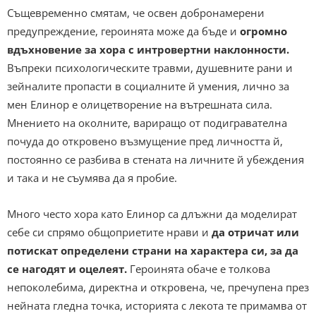
Същевременно смятам, че освен добронамерени
предупреждение, героинята може да бъде и
огромно
вдъхновение за хора с интровертни наклонности.
Въпреки психологическите травми, душевните рани и
зейналите пропасти в социалните й умения, лично за
мен Елинор е олицетворение на вътрешната сила.
Мнението на околните, вариращо от подигравателна
почуда до откровено възмущение пред личността й,
постоянно се разбива в стената на личните й убеждения
и така и не съумява да я пробие.
Много често хора като Елинор са длъжни да моделират
себе си спрямо общоприетите нрави и
да отричат или
потискат определени страни на характера си, за да
се нагодят и оцелеят.
Героинята обаче е толкова
непоколебима, директна и откровена, че, пречупена през
нейната гледна точка, историята с лекота те примамва от