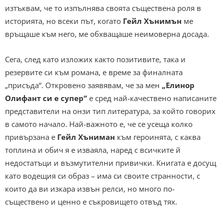
изтъквам, че то изпълнява своята съществена роля в
историята, но всеки път, когато
Гейл Хънимън
ме
връщаше към него, ме обхващаше неимоверна досада.
Сега, след като изложих както позитивите, така и
резервите си към романа, е време за финалната
„присъда“. Откровено заявявам, че за мен
„Елинор
Олифант си е супер“
е сред най-качествено написаните
представители на онзи тип литература, за който говорих
в самото начало. Най-важното е, че се усеща колко
привързана е
Гейл Хъниман
към героинята, с каква
топлина и обич я е изваяла, наред с всичките й
недостатъци и възмутителни привички. Книгата е досущ
като водещия си образ – има си своите странности, с
които да ви изкара извън релси, но много по-
съществено и ценно е съкровището отвъд тях.