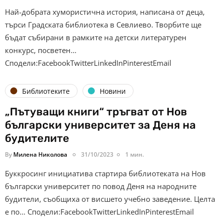
Най-добрата хумористична история, написана от деца,
търси Градската библиотека в Севлиево. Творбите ще
бъдат събирани в рамките на детски литературен
конкурс, посветен…
Сподели:FacebookTwitterLinkedInPinterestEmail
Библиотеките
Новини
„Пътуващи книги“ тръгват от Нов
български университет за Деня на
будителите
By
Милена Николова
31/10/2023
1 мин.
Буккросинг инициатива стартира библиотеката на Нов
български университет по повод Деня на народните
будители, съобщиха от висшето учебно заведение. Целта
е по… Сподели:FacebookTwitterLinkedInPinterestEmail