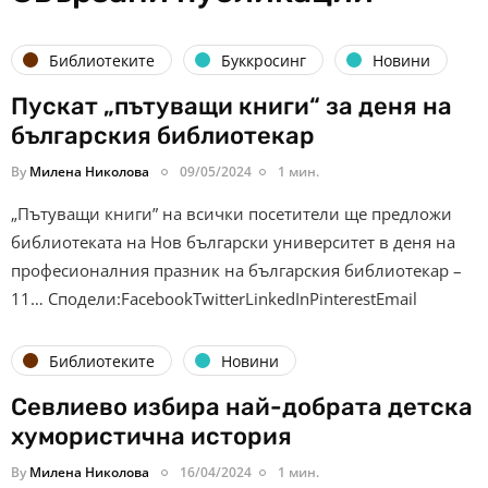
Библиотеките
Буккросинг
Новини
Пускат „пътуващи книги“ за деня на
българския библиотекар
By
Милена Николова
09/05/2024
1 мин.
„Пътуващи книги” на всички посетители ще предложи
библиотеката на Нов български университет в деня на
професионалния празник на българския библиотекар –
11… Сподели:FacebookTwitterLinkedInPinterestEmail
Библиотеките
Новини
Севлиево избира най-добрата детска
хумористична история
By
Милена Николова
16/04/2024
1 мин.