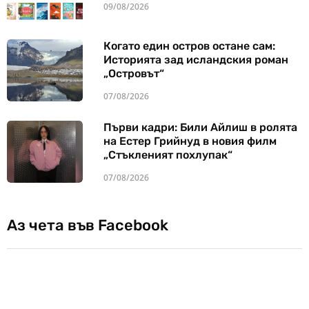
09/08/2026
Когато един остров остане сам:
Историята зад исландския роман
„Островът“
07/08/2026
Първи кадри: Били Айлиш в ролята
на Естер Грийнуд в новия филм
„Стъкленият похлупак“
07/08/2026
Аз чета във Facebook