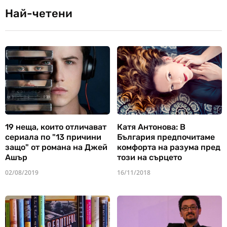
Най-четени
19 неща, които отличават
Катя Антонова: В
сериала по "13 причини
България предпочитаме
защо" от романа на Джей
комфорта на разума пред
Ашър
този на сърцето
02/08/2019
16/11/2018