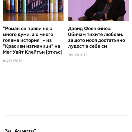
"Роман се прави не с
Давид Фоенкинос:
много думи, а с много
Обичам тихите любови,
голяма история" - из
защото нося достатъчно
"Красиви изгнаници" на
лудост в себе си
Мег Уайт Клейтън [откъс]
28/08/2015
01/11/2019
За „Аз чета“