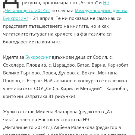
рисунка, организиран от „Аз чета“ и
НЧ
„Читалище.то-2014г.“
по случай
Международния ден на
Буккросинг
– 21 април. Те ни показаха не само как си
представят пътешествието на книгите, но и как
читателите пътуват на крилете на фантазията си
благодарение на книгите.
Идеята за
Буккросинг
вдъхнови деца от София, с.
Соколаре, Пловдив, с. Царацово, Батак, Варна, Карнобат,
Велико Търново, Ловеч, Дулово, с. Вокил, Монтана,
Попово, с. Езерче. Най-активно в конкурса се включиха
учениците от СОУ „Св.Св. Кирил и Методий“ – Карнобат,
които ни изпратиха 81 рисунки!
Жури в състав Милена Златарова (редактор в „Аз
чета“ и член на Настоятелството на НЧ
„Читалище.то-2014г.“), Албена Раленкова (редактор в