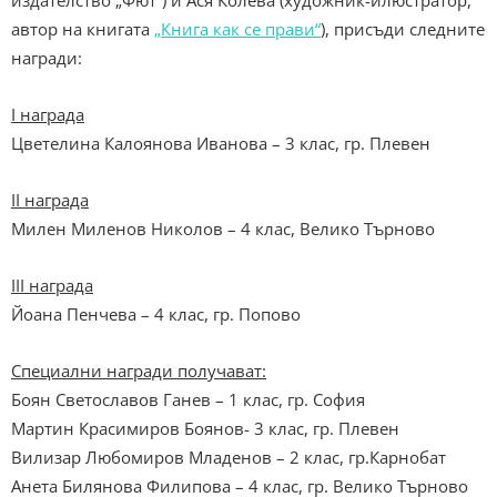
издателство „Фют“) и Ася Колева (художник-илюстратор,
автор на книгата
„Книга как се прави“
), присъди следните
награди:
I награда
Цветелина Калоянова Иванова – 3 клас, гр. Плевен
II награда
Милен Миленов Николов – 4 клас, Велико Търново
III награда
Йоана Пенчева – 4 клас, гр. Попово
Специални награди получават:
Боян Светославов Ганев – 1 клас, гр. София
Мартин Красимиров Боянов- 3 клас, гр. Плевен
Вилизар Любомиров Младенов – 2 клас, гр.Карнобат
Анета Билянова Филипова – 4 клас, гр. Велико Търново