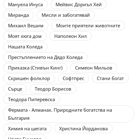
Мануела Инуса
Мейвис Дориъл Хей
Миранда
Мисли и забогатявай
Михаил Вешим
Моите приятели животните
Моят хюга дом
Наполеон Хил
Нашата Коледа
Престъплението на Дядо Коледа
Приказка (Стивън Кинг)
Симеон Мильов
Скришен фолклор
Софтпрес
Стани богат
Сърце
Теодор Борисов
Теодора Пиперевска
Фермата - Алманах. Природните богатства на
България
Химия на шегата
Христина Йорданова
Цвета Бучкова