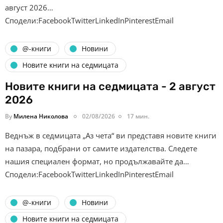
август 2026…
Сподели:FacebookTwitterLinkedInPinterestEmail
@-книги
Новини
Новите книги на седмицата
Новите книги на седмицата - 2 август
2026
By
Милена Николова
02/08/2026
17 мин.
Веднъж в седмицата „Аз чета“ ви представя новите книги
на пазара, подбрани от самите издателства. Следете
нашия специален формат, но продължавайте да…
Сподели:FacebookTwitterLinkedInPinterestEmail
@-книги
Новини
Новите книги на седмицата