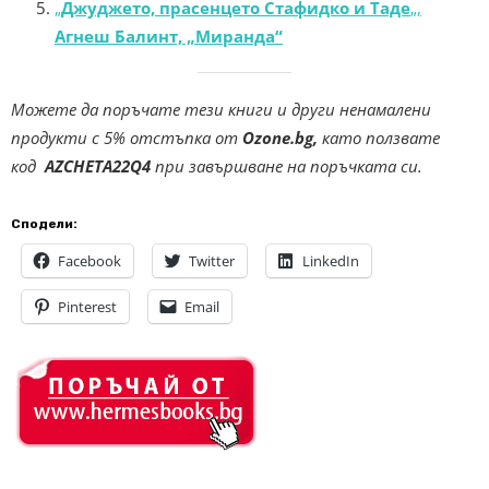
„
Джуджето, прасенцето Стафидко и Таде
„,
Агнеш Балинт, „Миранда“
Можете да поръчате тези книги и други ненамалени
продукти с 5% отстъпка от
Ozone.bg,
като ползвате
код
AZCHETA22Q4
при завършване на поръчката си.
Сподели:
Facebook
Twitter
LinkedIn
Pinterest
Email