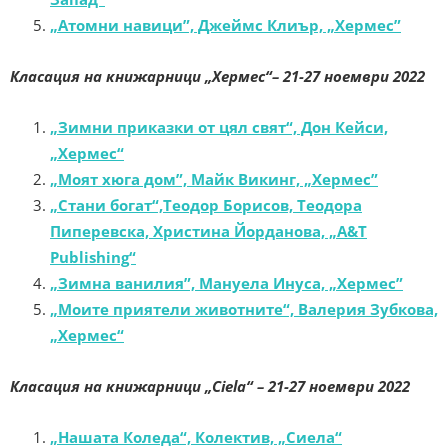
„Атомни навици”, Джеймс Клиър, „Хермес”
Класация на книжарници „Хермес“– 21-27 ноември 2022
„Зимни приказки от цял свят“, Дон Кейси,
„Хермес“
„Моят хюга дом”, Майк Викинг, „Хермес”
„Стани богат“,Теодор Борисов, Теодора
Пиперевска, Христина Йорданова, „A&T
Publishing“
„Зимна ванилия”, Мануела Инуса, „Хермес”
„Моите приятели животните“, Валерия Зубкова,
„Хермес“
Класация на книжарници „Ciela“
– 21-27 ноември 2022
„Нашата Коледа“, Колектив, „Сиела“