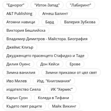
"Еднорог"
"Изток-Запад"
"Лабиринт"
A&T Publishing
Агнеш Балинт
Атомни навици
Бард
Валерия Зубкова
Виктория Бешлийска
Владимир Димитров - Майстора. Биография
Джеймс Клиър
Джудженцето прасенцето Стафидко и Таде
Дилия Оуенс
Дон Кейси
Ерове
Зимна ванилия
Зимни приказки от цял свят
Иво Милев
Изд. "Книгомания"
издателство Сиела
ИК "Хермес"
Карън Суон
Коледа в Тифани
Където пеят раците
Майк Викинг