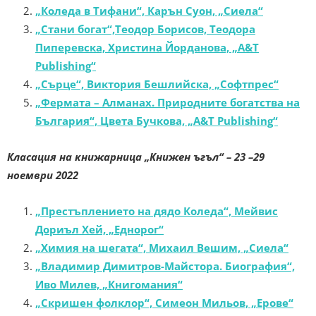
„Коледа в Тифани“, Карън Суон, „Сиела“
„Стани богат“,Теодор Борисов, Теодора
Пиперевска, Христина Йорданова, „A&T
Publishing“
„Сърце“, Виктория Бешлийска, „Софтпрес“
„Фермата – Алманах. Природните богатства на
България“, Цвета Бучкова, „A&T Publishing“
Класация на книжарница „Книжен ъгъл“ –
23 –29
ноември 2022
„Престъплението на дядо Коледа“, Мейвис
Дориъл Хей, „Еднорог“
„Химия на шегата“, Михаил Вешим, „Сиела“
„Владимир Димитров-Майстора. Биография“,
Иво Милев, „Книгомания“
„Скришен фолклор“, Симеон Мильов, „Ерове“