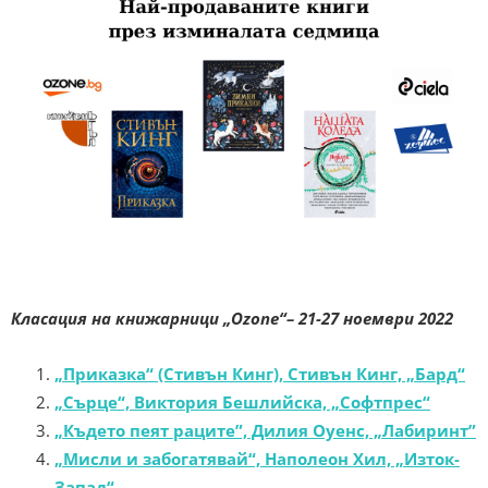
Класация на книжарници „Ozone“– 21-27 ноември 2022
„Приказка“ (Стивън Кинг), Стивън Кинг, „Бард“
„Сърце“, Виктория Бешлийска, „Софтпрес“
„Където пеят раците”, Дилия Оуенс, „Лабиринт”
„Мисли и забогатявай“, Наполеон Хил, „Изток-
Запад“