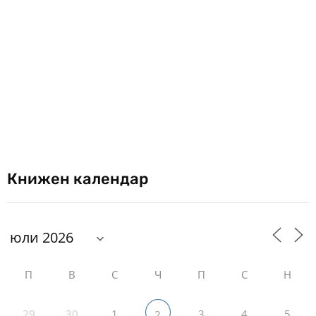
Книжен календар
П
В
С
Ч
П
С
Н
29
30
1
3
4
5
2