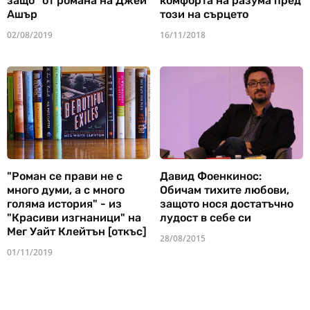
защо" от романа на Джей
комфорта на разума пред
Ашър
този на сърцето
02/08/2019
16/11/2018
"Роман се прави не с
Давид Фоенкинос:
много думи, а с много
Обичам тихите любови,
голяма история" - из
защото нося достатъчно
"Красиви изгнаници" на
лудост в себе си
Мег Уайт Клейтън [откъс]
28/08/2015
01/11/2019