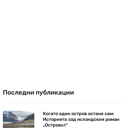
Последни публикации
Когато един остров остане сам:
Историята зад исландския роман
„Островът“