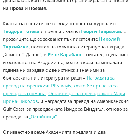
Двата класа, които Академията организира, са по писане
на
Проза
и
Поезия
.
Класът на поетите ще се води от поета и журналист
Теодора Тотева
и поета и издател
Георги Гаврилов
. С
прозаиците ще се захванат пък писателите
Николай
Терзийски
, носител на голямата литературна награда
„Христо Г. Данов“, и
Рене Карабаш
– писател, сценарист
и основател на Академията, която в края на миналата
година ни зарадва с две истински значими за
българската ни литература награди –
Наградата за
превод на френският PEN клуб, която бе връчена за
превода на романа „Остайница“ на преводачката Мари
Врина-Николов
, и наградата за превод на Американския
Gulf Coast, за преводачката Изидора Ейнджъл, отново за
превода на
„Остайница“
.
От известно време Академията предлага и два