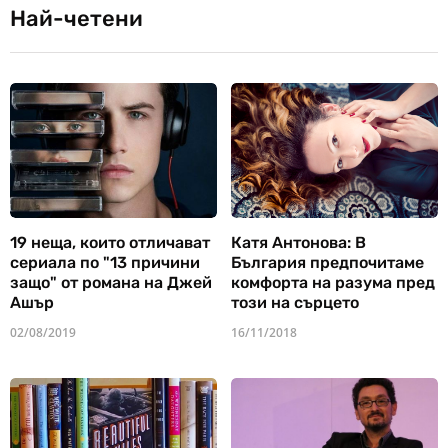
Най-четени
19 неща, които отличават
Катя Антонова: В
сериала по "13 причини
България предпочитаме
защо" от романа на Джей
комфорта на разума пред
Ашър
този на сърцето
02/08/2019
16/11/2018