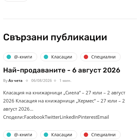
Свързани публикации
@-книги
Класации
Специални
Най-продаваните - 6 август 2026
By
Аз чета
06/08/2026
1 мин.
Класация на книжарници „Сиела“ – 27 юли – 2 август
2026 Класация на книжарници „Хермес“ – 27 юли – 2
август 2026…
Сподели:FacebookTwitterLinkedInPinterestEmail
@-книги
Класации
Специални