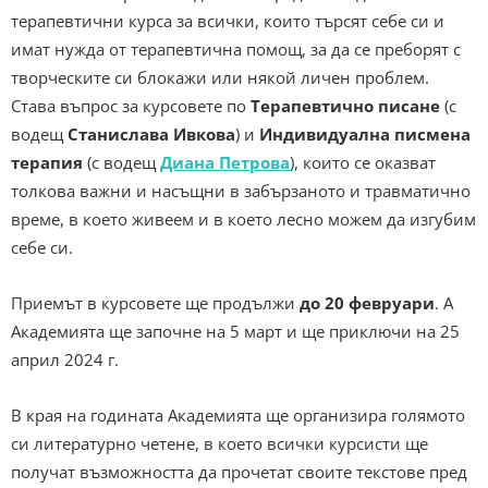
терапевтични курса за всички, които търсят себе си и
имат нужда от терапевтична помощ, за да се преборят с
творческите си блокажи или някой личен проблем.
Става въпрос за курсовете по
Терапевтично писане
(с
водещ
Станислава Ивкова
)
и
Индивидуална писмена
терапия
(с водещ
Диана Петрова
), които се оказват
толкова важни и насъщни в забързаното и травматично
време, в което живеем и в което лесно можем да изгубим
себе си.
Приемът в курсовете ще продължи
до 20 февруари
. А
Академията ще започне на 5 март и ще приключи на 25
април 2024 г.
В края на годината Академията ще организира голямото
си литературно четене, в което всички курсисти ще
получат възможността да прочетат своите текстове пред