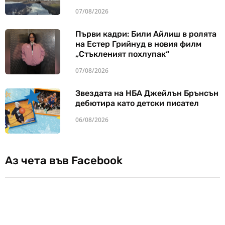
07/08/2026
Първи кадри: Били Айлиш в ролята
на Естер Грийнуд в новия филм
„Стъкленият похлупак“
07/08/2026
Звездата на НБА Джейлън Брънсън
дебютира като детски писател
06/08/2026
Аз чета във Facebook