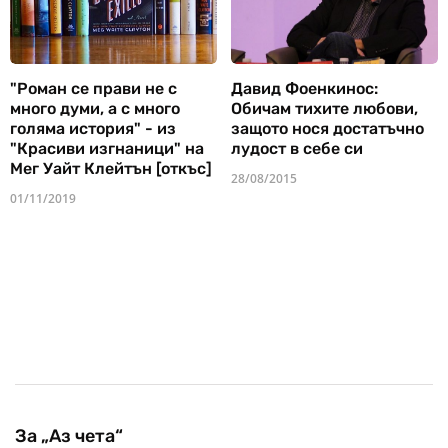
"Роман се прави не с
Давид Фоенкинос:
много думи, а с много
Обичам тихите любови,
голяма история" - из
защото нося достатъчно
"Красиви изгнаници" на
лудост в себе си
Мег Уайт Клейтън [откъс]
28/08/2015
01/11/2019
За „Аз чета“