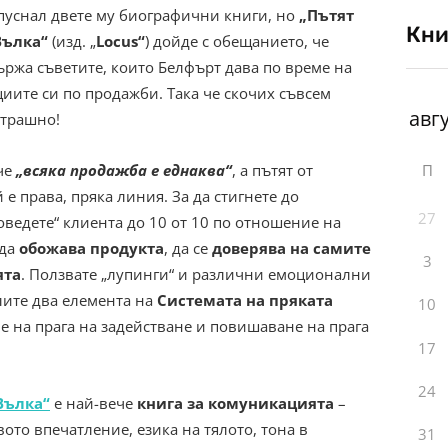
пуснал двете му биографични книги, но
„Пътят
Кни
Вълка“
(изд. „
Locus“
) дойде с обещанието, че
ържа съветите, които Белфърт дава по време на
циите си по продажби. Така че скочих съвсем
страшно!
П
 че
„всяка продажба е еднаква“
, а пътят от
е права, пряка линия. За да стигнете до
27
оведете“ клиента до 10 от 10 по отношение на
 да
обожава продукта
, да се
доверява на самите
3
ята
. Ползвате „лупинги“ и различни емоционални
лите два елемента на
Системата на пряката
10
не на прага на задействане и повишаване на прага
17
24
Вълка“
е най-вече
книга за комуникацията
–
вото впечатление, езика на тялото, тона в
31