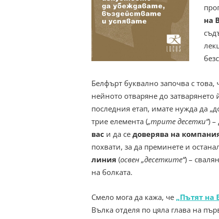
про
на 
съд
лек
без
Белфърт буквално започва с това,
нейното отваряне до затварянето й 
последния етап, имате нужда да „д
трие елемента (
„трите десетки“
) –
вас
и да се
доверява на компани
похвати, за да преминете и остана
линия
(
освен „десетките“
) – сваля
на болката.
Смело мога да кажа, че
„Пътят на 
Вълка отделя по цяла глава на пър