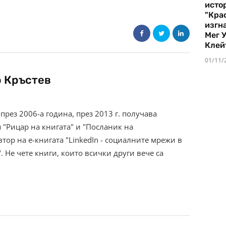
истор
"Кра
изгн
Мег 
Клей
01/11/
 Кръстев
 през 2006-а година, през 2013 г. получава
 "Рицар на книгата" и "Посланик на
тор на е-книгата "LinkedIn - социалните мрежи в
. Не чете книги, които всички други вече са