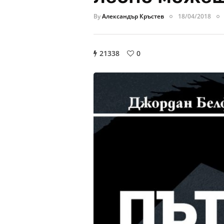
By
Александър Кръстев
18/04/2018
21338
0