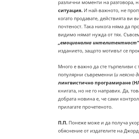
различни моменти на разговора, 
ситуация.
И най-важното, не проп
когато продавате, действията ви в
почтеност. Така никога няма да пр
видимо нямат нужда от тях. Съвсе
„емоционална интелитентност“
изданието, защото мотивът се про
Много е важно да сте търпеливи с 
популярни съвременни (
и неясно 
лингвистично програмиране (Н
книгата, но не го направих. Да, то
добрата новина е, че сами контро
прилагате прочетеното.
П.П.
Понеже може и да получа укор,
обяснение от издателите на Джорд