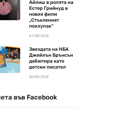
Айлиш в ролята на
Естер Грийнуд в
новия филм
„Стъкленият
похлупак“
07/08/2026
Звездата на НБА
Джейлън Брънсън
дебютира като
детски писател
06/08/2026
чета във Facebook