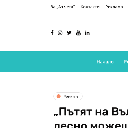
За „Аз чета“
Контакти
Реклама
Начало
Р
Ревюта
„Пътят на Въ
лесно можеш