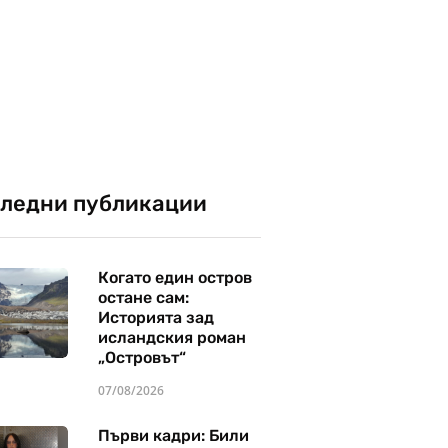
ледни публикации
Когато един остров
остане сам:
Историята зад
исландския роман
„Островът“
07/08/2026
Първи кадри: Били