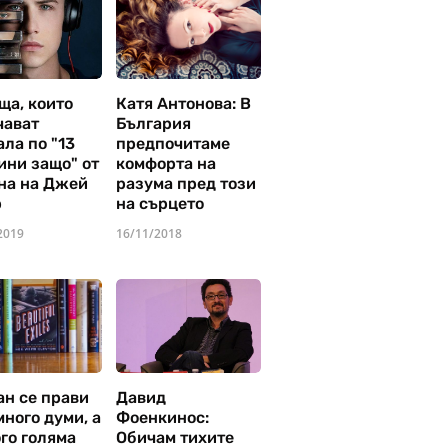
ща, които
Катя Антонова: В
чават
България
ла по "13
предпочитаме
ини защо" от
комфорта на
на на Джей
разума пред този
р
на сърцето
2019
16/11/2018
ан се прави
Давид
много думи, а
Фоенкинос:
го голяма
Обичам тихите