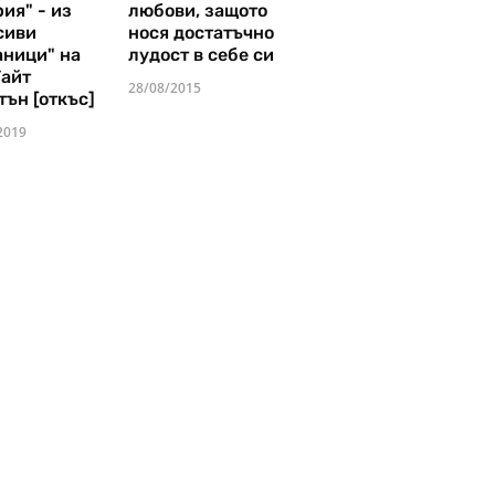
ия" - из
любови, защото
сиви
нося достатъчно
аници" на
лудост в себе си
Уайт
28/08/2015
тън [откъс]
2019