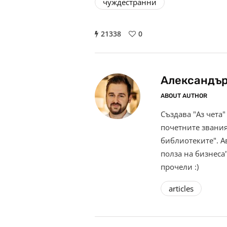
чуждестранни
21338
0
Александър
ABOUT AUTHOR
Създава "Аз чета"
почетните звания
библиотеките". Ав
полза на бизнеса"
прочели :)
articles