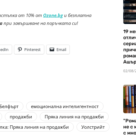
отстъпка от 10% от
Ozone.bg
и безплатна
ta
при завършване на поръчката си!
19 не
отли
сериа
прич
kedIn
Pinterest
Email
рома
Ашъ
02/08/
Белфърт
емоционална интелигентност
продажби
Пряка линия на продажби
"Ром
не с 
лка: Пряка линия на продажби
Уолстрийт
с мно