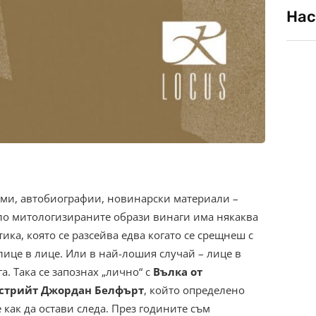
Нас
ми, автобиографии, новинарски материали –
ло митологизираните образи винаги има някаква
ика, която се разсейва едва когато се срещнеш с
 лице в лице. Или в най-лошия случай – лице в
а. Така се запознах „лично“ с
Вълка от
стрийт Джордан Белфърт
, който определено
 как да остави следа. През годините съм