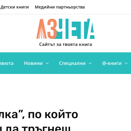
Детски книги
Медийни партньорства
Сайтът за твоята книга
евюта
Новини
Специални
@-книги
лка”, по който
 да тръгнеш