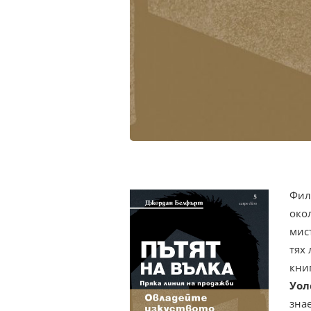
Фил
око
мист
тях
книг
Уол
знае