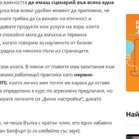
на важността
да имаш сценарий във всяка една
уска във всеки удобен момент да припомни, че
инаги трябва да са винаги на етичност и
одавате продукти или услуги на хора, които
м спокойно мога да вмъкна и термина
, когато говорим за наученото от бизнес
крадна на няколко пъти из страниците.
тази книга. В някои от главите има залитания към
доколко работещи
) практики като
нервно-
ЛП)
, които лично мен почти ме караха да оставя
ва определено е курс по агресивно предлагане, но
лирате личните си „фини настройки“, докато
Най
 че пиша Вълка с кратък член, ето едно забавно
ан Белфърт (
и го гледайте със звук
):