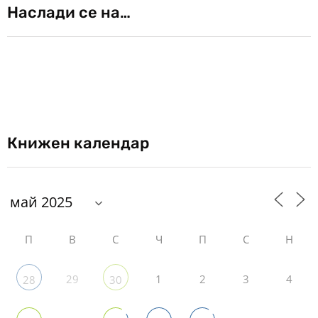
Наслади се на…
Книжен календар
П
В
С
Ч
П
С
Н
29
1
2
3
4
28
30