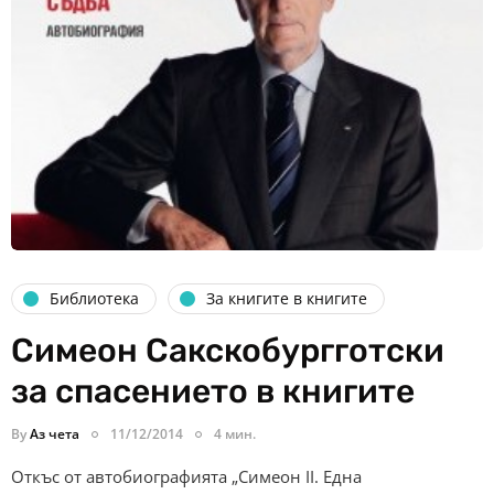
Библиотека
За книгите в книгите
Симеон Сакскобургготски
за спасението в книгите
By
Аз чета
11/12/2014
4 мин.
Откъс от автобиографията „Симеон II. Една