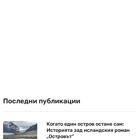
Последни публикации
Когато един остров остане сам:
Историята зад исландския роман
„Островът“