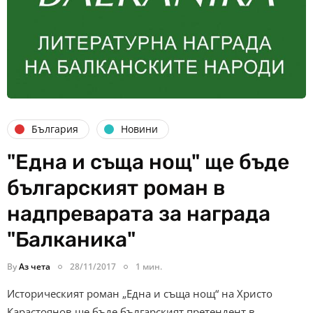
България
Новини
"Една и съща нощ" ще бъде
българският роман в
надпреварата за награда
"Балканика"
By
Аз чета
28/11/2017
1 мин.
Историческият роман „Една и съща нощ“ на Христо
Карастоянов ще бъде българският претендент в