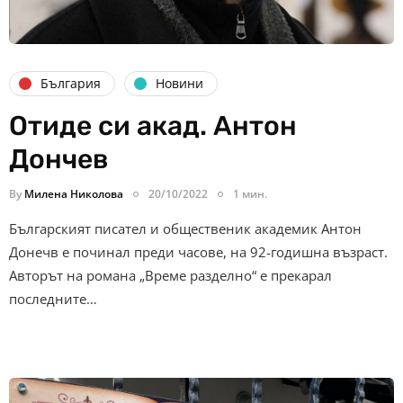
България
Новини
Отиде си акад. Антон
Дончев
By
Милена Николова
20/10/2022
1 мин.
Българският писател и общественик академик Антон
Донечв е починал преди часове, на 92-годишна възраст.
Авторът на романa „Време разделно“ е прекарал
последните…