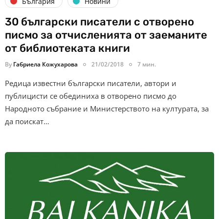
България
Новини
30 български писатели с отворено
писмо за отчисленията от заеманите
от библиотеката книги
By
Габриела Кожухарова
21/02/2018
7 мин.
Редица известни български писатели, автори и
публицисти се обединиха в отворено писмо до
Народното събрание и Министерството на културата, за
да поискат…