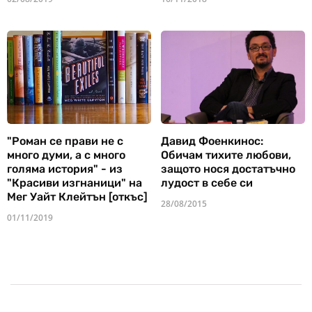
"Роман се прави не с
Давид Фоенкинос:
много думи, а с много
Обичам тихите любови,
голяма история" - из
защото нося достатъчно
"Красиви изгнаници" на
лудост в себе си
Мег Уайт Клейтън [откъс]
28/08/2015
01/11/2019