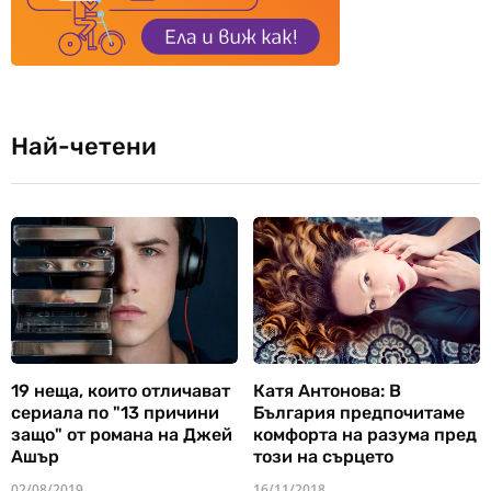
Най-четени
19 неща, които отличават
Катя Антонова: В
сериала по "13 причини
България предпочитаме
защо" от романа на Джей
комфорта на разума пред
Ашър
този на сърцето
02/08/2019
16/11/2018