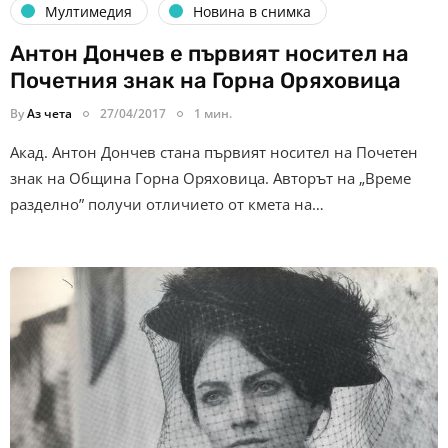
Мултимедия
Новина в снимка
Антон Дончев е първият носител на
Почетния знак на Горна Оряховица
By
Аз чета
27/04/2017
1 мин.
Акад. Антон Дончев стана първият носител на Почетен
знак на Община Горна Оряховица. Авторът на „Време
разделно” получи отличието от кмета на…