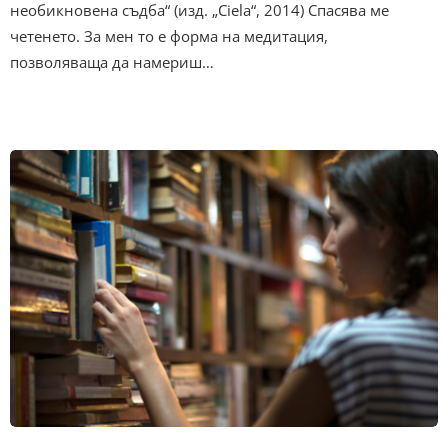
необикновена съдба“ (изд. „Ciela“, 2014) Спасява ме
четенето. За мен то е форма на медитация,
позволяваща да намериш…