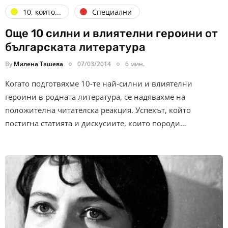
10, които...
Специални
Още 10 силни и влиятелни героини от
българската литература
By
Милена Ташева
07/03/2014
6 мин.
Когато подготвяхме 10-те най-силни и влиятелни
героини в родната литература, се надявахме на
положителна читателска реакция. Успехът, който
постигна статията и дискусиите, които породи…