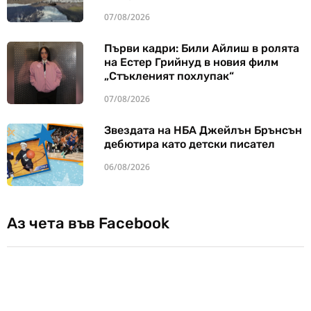
07/08/2026
Първи кадри: Били Айлиш в ролята
на Естер Грийнуд в новия филм
„Стъкленият похлупак“
07/08/2026
Звездата на НБА Джейлън Брънсън
дебютира като детски писател
06/08/2026
Аз чета във Facebook