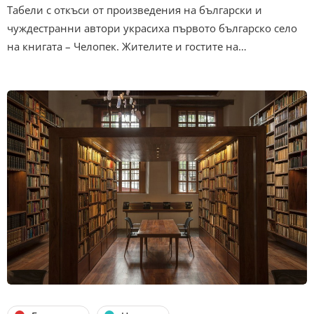
Табели с откъси от произведения на български и
чуждестранни автори украсиха първото българско село
на книгата – Челопек. Жителите и гостите на…