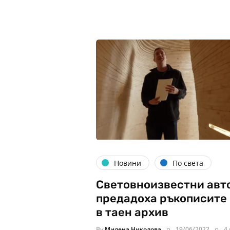
Новини
По света
Световноизвестни авт
предадоха ръкописите
в таен архив
By
Милена Николова
19/06/2022
4