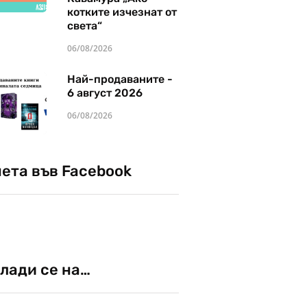
котките изчезнат от
света“
06/08/2026
Най-продаваните -
6 август 2026
06/08/2026
чета във Facebook
лади се на…