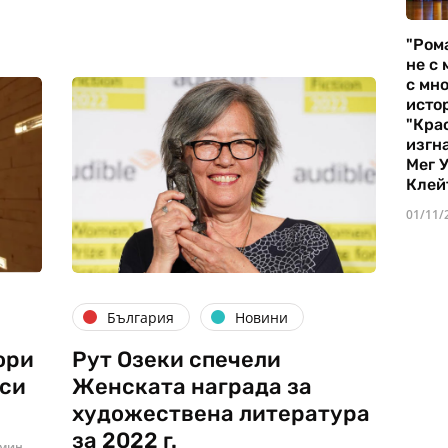
"Ром
не с 
с мно
истор
"Кра
изгн
Мег 
Клей
01/11/
България
Новини
ори
Рут Озеки спечели
 си
Женската награда за
художествена литература
за 2022 г.
 мин.