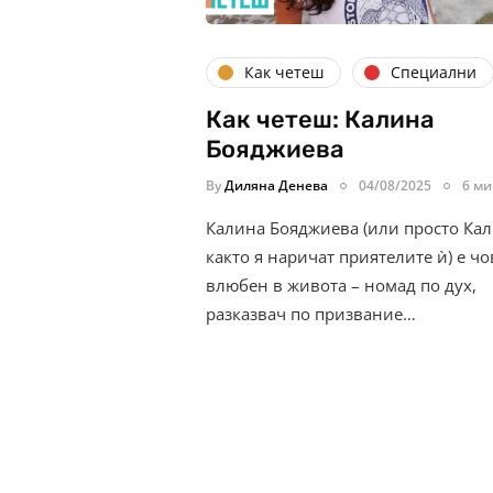
Как четеш
Специални
Как четеш: Калина
Бояджиева
By
Диляна Денева
04/08/2025
6 ми
Калина Бояджиева (или просто Кал
както я наричат приятелите ѝ) е чо
влюбен в живота – номад по дух,
разказвач по призвание…