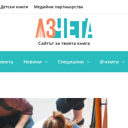
Детски книги
Медийни партньорства
Сайтът за твоята книга
евюта
Новини
Специални
@-книги