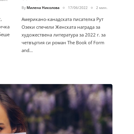
By
Милена Николова
17/06/2022
2 мин.
,
Американо-канадската писателка Рут
ичка
Озеки спечели Женската награда за
беше
художествена литература за 2022 г. за
четвъртия си роман The Book of Form
and…