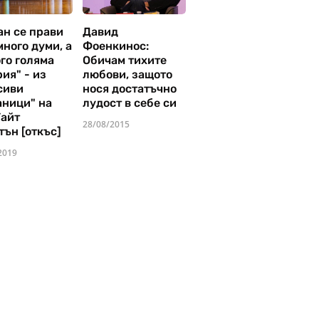
ан се прави
Давид
много думи, а
Фоенкинос:
го голяма
Обичам тихите
ия" - из
любови, защото
сиви
нося достатъчно
аници" на
лудост в себе си
Уайт
28/08/2015
тън [откъс]
2019