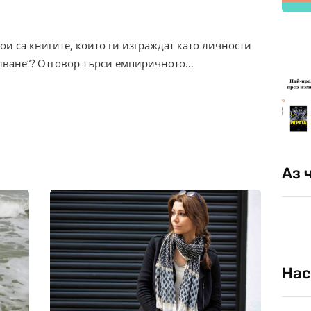
кои са книгите, които ги изграждат като личности
олване“? Отговор търси емпиричното…
Аз 
Нас