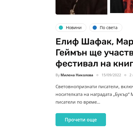
Новини
По света
Елиф Шафак, Мар
Геймън ще участв
фестивал на кни
By
Милена Николова
15/09/2022
2
Световнопризнати писатели, вклю
носителката на наградата „Букър“ 
писатели по време…
Прочети още