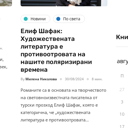
Новини
По света
Елиф Шафак:
Кни
Художествената
литература е
н.
противоотровата на
и,
нашите поляризирани
век,
времена
П
By
Милена Николова
30/08/2024
8 мин.
27
Романите са в основата на творчеството
на световноизвестната писателка от
3
турски прозход Елиф Шафак, която е
категорична, че „художествената
10
литература е противоотровата…
17