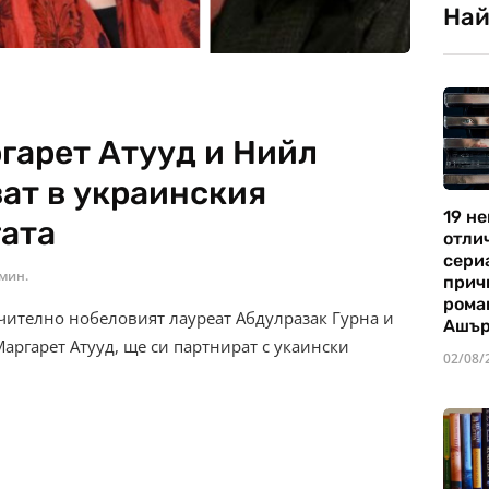
Най
гарет Атууд и Нийл
ат в украинския
19 не
гата
отли
сериа
 мин.
прич
рома
чително нобеловият лауреат Абдулразак Гурна и
Ашъ
Маргарет Атууд, ще си партнират с укаински
02/08/