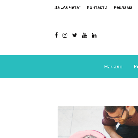
За „Аз чета“
Контакти
Реклама
Начало
Р