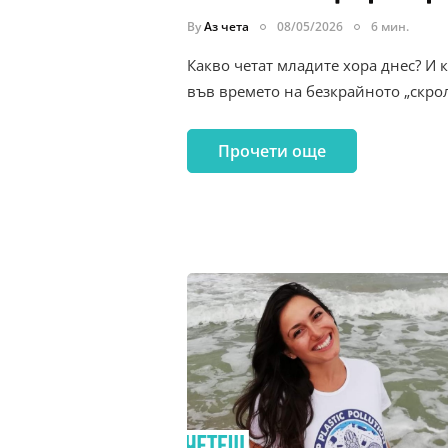
By
Аз чета
08/05/2026
6 мин.
Какво четат младите хора днес? И 
във времето на безкрайното „скр
Прочети още