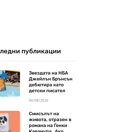
ледни публикации
Звездата на НБА
Джейлън Брънсън
дебютира като
детски писател
06/08/2026
Смисълът на
живота, отразен в
романа на Генки
Кавамура „Ако