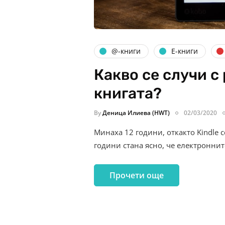
@-книги
Е-книги
Какво се случи с
книгата?
By
Деница Илиева (HWT)
02/03/2020
Минаха 12 години, откакто Kindle с
години стана ясно, че електронни
Прочети още