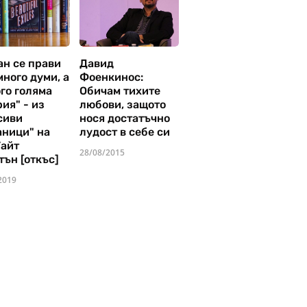
ан се прави
Давид
много думи, а
Фоенкинос:
го голяма
Обичам тихите
ия" - из
любови, защото
сиви
нося достатъчно
аници" на
лудост в себе си
Уайт
28/08/2015
тън [откъс]
2019