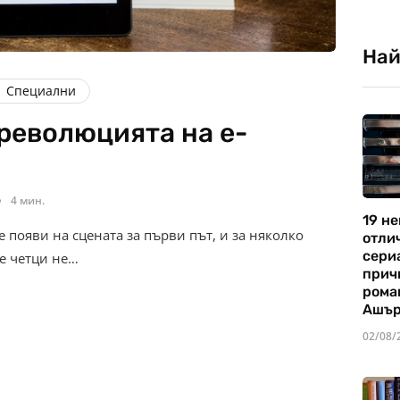
Най
Специални
 революцията на е-
4 мин.
19 не
е появи на сцената за първи път, и за няколко
отли
сериа
те четци не…
прич
рома
Ашъ
02/08/