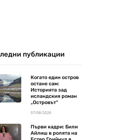
ледни публикации
Когато един остров
остане сам:
Историята зад
исландския роман
„Островът“
07/08/2026
Първи кадри: Били
Айлиш в ролята на
Естер Грийнуд в