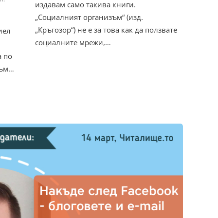
издавам само такива книги.
„Социалният организъм“ (изд.
„Кръгозор“) не е за това как да ползвате
иел
социалните мрежи,…
 по
към…