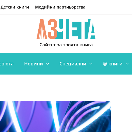
Детски книги
Медийни партньорства
Сайтът за твоята книга
евюта
Новини
Специални
@-книги