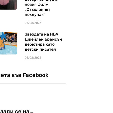
новия филм
„Стъкленият
похлупак“
07/08/2026
Звездата на НБА
Джейлън Брънсън
дебютира като
детски писател
06/08/2026
чета във Facebook
лади се на…