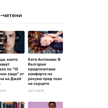
-четени
ща, които
Катя Антонова: В
чават
България
ла по "13
предпочитаме
ини защо" от
комфорта на
на на Джей
разума пред този
р
на сърцето
2019
16/11/2018