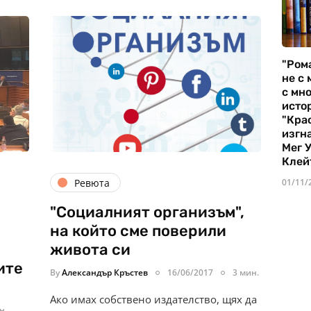
"Ром
не с 
с мно
истор
"Кра
изгн
Мег 
Клей
01/11/
Ревюта
"Социалният организъм",
на който сме поверили
живота си
ите
By
Александър Кръстев
16/06/2017
3 мин.
Ако имах собствено издателство, щях да
н.