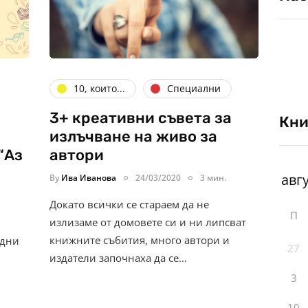
10, които...
Специални
3+ креативни съвета за
Кни
излъчване на живо за
“Аз
автори
By
Ива Иванова
24/03/2020
3 мин.
Докато всички се стараем да не
П
излизаме от домовете си и ни липсват
книжните събития, много автори и
 дни
27
издатели започнаха да се…
3
10