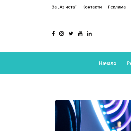
За „Аз чета“
Контакти
Реклама
Начало
Р