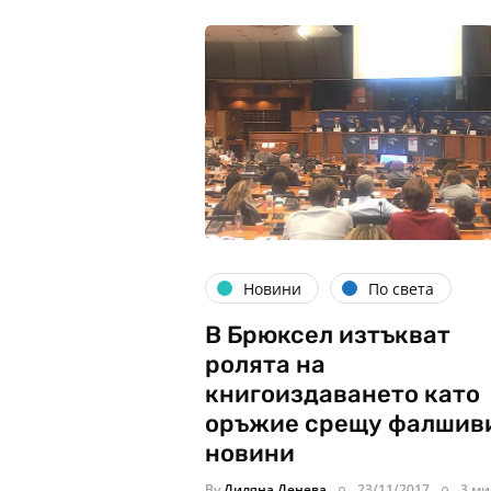
Новини
По света
В Брюксел изтъкват
ролята на
книгоиздаването като
оръжие срещу фалшив
новини
By
Диляна Денева
23/11/2017
3 ми