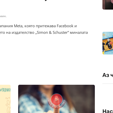
 мин.
пания Meta, която притежава Facebook и
ето на издателство „Simon & Schuster“ миналата
Аз 
Нас