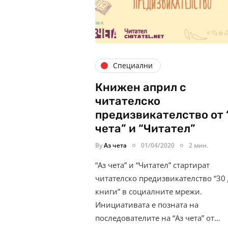
Специални
Книжен април с
читателско
предизвикателство от 
чета” и “Читател”
By
Аз чета
01/04/2020
2 мин.
“Аз чета” и “Читател” стартират
читателско предизвикателство “30
книги” в социалните мрежи.
Инициативата е позната на
последователите на “Аз чета” от…