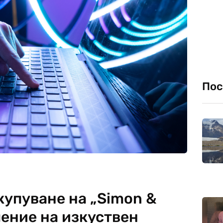
Пос
купуване на „Simon &
чение на изкуствен