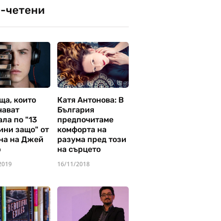
-четени
ща, които
Катя Антонова: В
чават
България
ла по "13
предпочитаме
ини защо" от
комфорта на
на на Джей
разума пред този
р
на сърцето
2019
16/11/2018