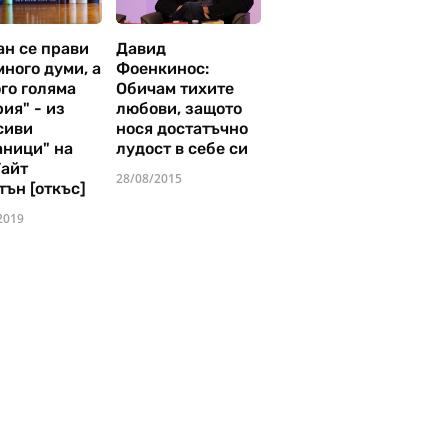
ан се прави
Давид
много думи, а
Фоенкинос:
го голяма
Обичам тихите
ия" - из
любови, защото
сиви
нося достатъчно
аници" на
лудост в себе си
Уайт
28/08/2015
тън [откъс]
2019