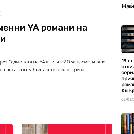
Най
енни YA романи на
ри
19 не
рез Седмицата на YA книгите? Обещахме, и още
отли
на покана към българските блогъри и…
сериа
прич
рома
Ашъ
02/08/