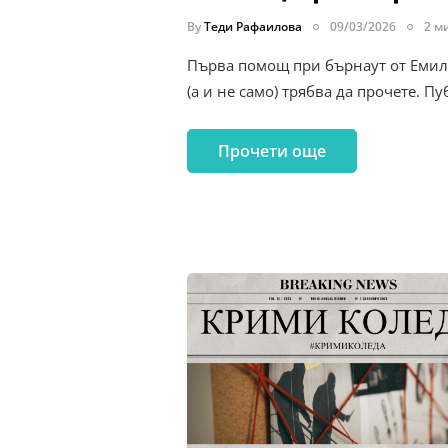
By
Теди Рафаилова
09/03/2026
2 м
Първа помощ при бърнаут от Емили
(а и не само) трябва да прочете. П
Прочети още