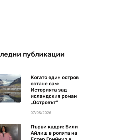
ледни публикации
Когато един остров
остане сам:
Историята зад
исландския роман
„Островът“
07/08/2026
Първи кадри: Били
Айлиш в ролята на
Естер Грийнуд в