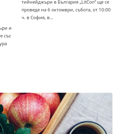
тийнейджъри в България „LitCon“ ще се
проведе на 6 октомври, събота, от 10:00
ч. в София, в…
ъри и
е със
ура