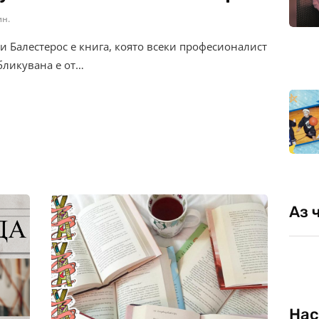
ин.
 Балестерос е книга, която всеки професионалист
убликувана е от…
Аз 
Нас