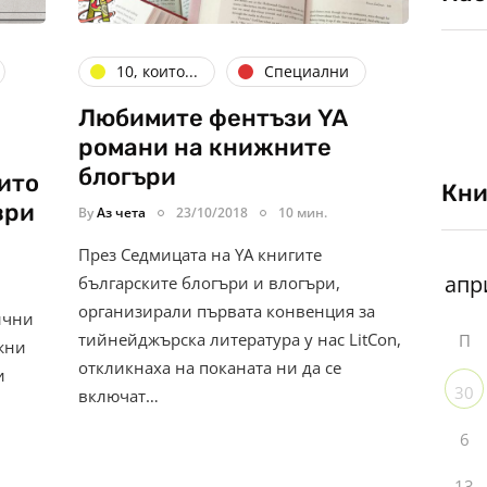
10, които...
Специални
Любимите фентъзи YA
романи на книжните
блогъри
ито
Кни
ври
By
Аз чета
23/10/2018
10 мин.
През Седмицата на YA книгите
българските блогъри и влогъри,
организирали първата конвенция за
ични
тийнейджърска литература у нас LitCon,
П
ижни
откликнаха на поканата ни да се
и
30
включат…
6
13