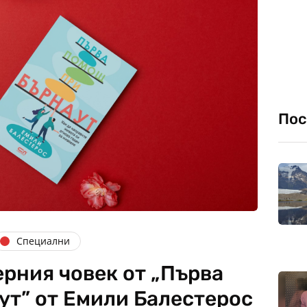
Пос
Специални
ерния човек от „Първа
ут” от Емили Балестерос