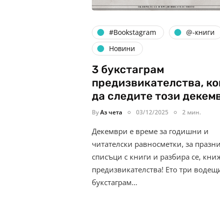
#Bookstagram
@-книги
Новини
3 букстаграм
предизвикателства, ко
да следите този декем
By
Аз чета
03/12/2025
2 мин.
Декември е време за годишни и
читателски равносметки, за празн
списъци с книги и разбира се, кн
предизвикателства! Ето три водещ
букстаграм…