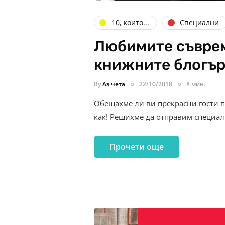
10, които...
Специални
Любимите съврем
книжните блогъ
By
Аз чета
22/10/2018
8 мин.
Обещахме ли ви прекрасни гости п
как! Решихме да отправим специал
Прочети още