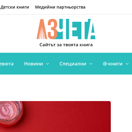
Детски книги
Медийни партньорства
Сайтът за твоята книга
евюта
Новини
Специални
@-книги