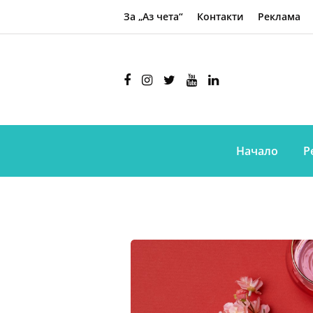
За „Аз чета“
Контакти
Реклама
Начало
Р