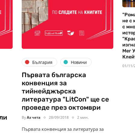
"Ром
не с 
с мно
истор
"Кра
изгн
Мег 
Клей
България
Новини
01/11/
Първата българска
конвенция за
тийнейджърска
литература "LitCon" ще се
проведе през октомври
ли
By
Аз чета
28/09/2018
2 мин.
Първата конвенция за литература за