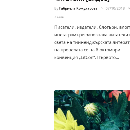
By
Габриела Кожухарова
07/10/2018
2 мин.
Писатели, издатели, блогъри, влог
инстаграмъри запознаха читателит
света на тийнейджърската литерат
на провелата се на 6 октомври
конвенция „LitCon“. Първото…