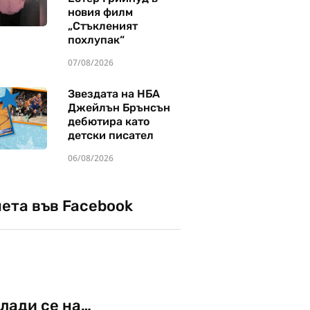
новия филм
„Стъкленият
похлупак“
07/08/2026
Звездата на НБА
Джейлън Брънсън
дебютира като
детски писател
06/08/2026
чета във Facebook
лади се на…