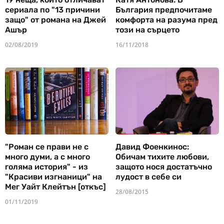
сериала по "13 причини
България предпочитаме
защо" от романа на Джей
комфорта на разума пред
Ашър
този на сърцето
02/08/2019
16/11/2018
"Роман се прави не с
Давид Фоенкинос:
много думи, а с много
Обичам тихите любови,
голяма история" - из
защото нося достатъчно
"Красиви изгнаници" на
лудост в себе си
Мег Уайт Клейтън [откъс]
28/08/2015
01/11/2019