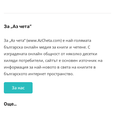
За „Аз чета“
За „Аз чета“ (www.AzCheta.com) е най-голямата
българска онлайн медия за книги и четене. С
изградената онлайн общност от няколко десетки
хиляди потребители, сайтът е основен източник на
информация за най-новото в света на книгите в
българското интернет пространство.
За нас
Още…